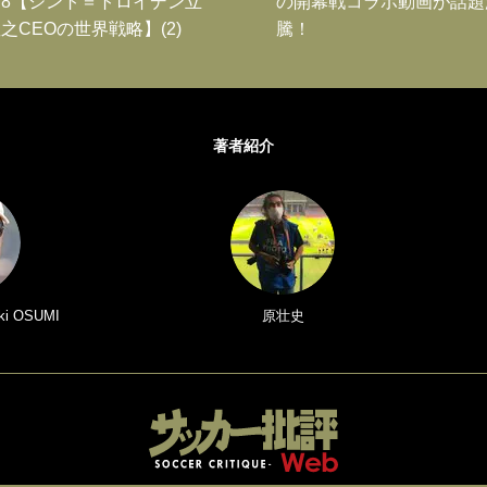
8【シント＝トロイデン立
の開幕戦コラボ動画が話題
之CEOの世界戦略】(2)
騰！
著者紹介
i OSUMI
原壮史