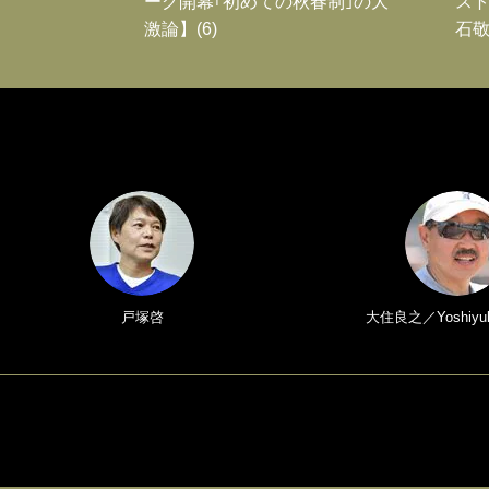
ーグ開幕｢初めての秋春制｣の大
スト
激論】(6)
石敬
戸塚啓
大住良之／Yoshiyuk