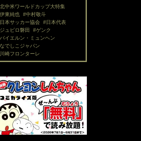
#北中米ワールドカップ大特集
#伊東純也
#中村敬斗
#日本サッカー協会
#日本代表
#ジュビロ磐田
#ゲンク
#バイエルン・ミュンヘン
#なでしこジャパン
#川崎フロンターレ