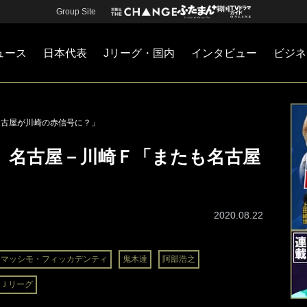
Group Site
ュース
日本代表
Jリーグ・国内
インタビュー
ビジネ
・国内
カー
ネジメント
Jリーグ・国内
戦術
注目選手
海外サッカー
監督
マネー
チームマネジメント
日本代表
も名古屋が川崎の赤信号に？」
23 名古屋－川崎Ｆ「またも名古屋
2020.08.22
マッシモ・フィッカデンティ
鬼木達
阿部浩之
Ｊリーグ