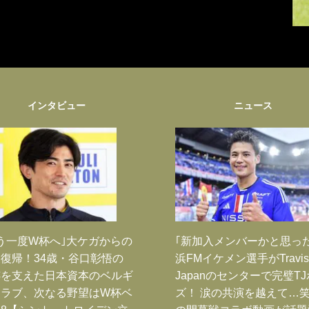
インタビュー
ニュース
う一度W杯へ｣大ケガからの
｢新加入メンバーかと思っ
復帰！34歳・谷口彰悟の
浜FMイケメン選手がTravis
跡を支えた日本資本のベルギ
Japanのセンターで完璧T
クラブ、次なる野望はW杯ベ
ズ！ 涙の共演を越えて…