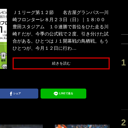
Ｊ１リーグ第１２節 名古屋グランパス―川
崎フロンターレ８月２３日（日）｜１８:００
豊田スタジアム １０連勝で首位をひた走る川
崎Ｆだが、今季の公式戦で２度、引き分けた試
合がある。ひとつはＪ１開幕戦の鳥栖戦。もう
ひとつが、今月１２日に行わ…
続きを読む
シェア
LINEで送る