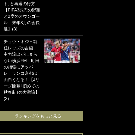
ト｣と再選の行方
海の夕日”新アウェ
【FIFA3兆円の野望
イユニに大反響｢か
と2度のオウンゴー
っこよすぎ｣｢革新
ル、来年3月の会長
的｣｢ソソられる！｣
選】(3)
｢お土産最高すぎ
チョウ・キジェ就
笑｣｢どうやって入
任レッズの吉凶、
手？｣ブライトン帰
主力流出が止まら
還の三笘薫、同僚
ない横浜FM、町田
に“ポケカ”をプレゼ
の補強にアッパ
ント！｢薫の笑顔見
レ！ランコ京都は
れてよかった｣｢大
面白くなる！【Jリ
喜びのリュテル可
ーグ開幕｢初めての
愛すぎ｣
秋春制｣の大激論】
(3)
ランキングをも
ランキングをもっと見る