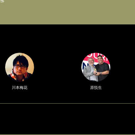
沸
川本梅花
原悦生