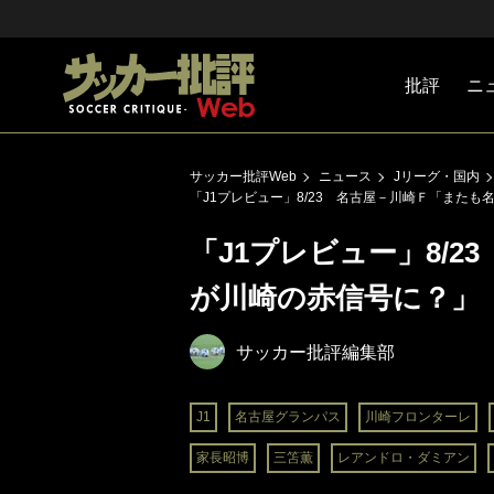
批評
ニ
Jリーグ
戦術
注目選手
海外サッ
監督
マネー
チームマ
日本代表
サッカー批評Web
ニュース
Jリーグ・国内
「J1プレビュー」8/23 名古屋－川崎Ｆ「また
「J1プレビュー」8/
が川崎の赤信号に？」
サッカー批評編集部
J1
名古屋グランパス
川崎フロンターレ
家長昭博
三笘薫
レアンドロ・ダミアン