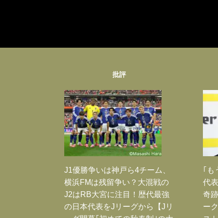
批評
J1優勝争いは神戸ら4チーム、
｢も
横浜FMは残留争い？大混戦の
代表
J2はRB大宮に注目！歴代最強
奇
の日本代表をJリーグから【Jリ
ー