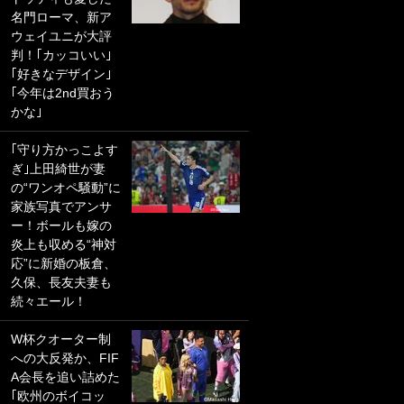
名門ローマ、新ア
PKにイタリア代表
ウェイユニが大評
GKも成す術なし！
判！｢カッコいい｣
｢ノーチャンスすぎ
｢好きなデザイン｣
るわ｣｢綺世のPKの
｢今年は2nd買おう
上手さは世界屈指
かな｣
かも｣
｢守り方かっこよす
｢また敬斗が魚に
ぎ｣上田綺世が妻
笑｣菅原由勢がW杯
の“ワンオペ騒動”に
戦士の夏休み秘蔵
家族写真でアンサ
ショット公開！ 川
ー！ボールも嫁の
口春奈と結婚のモ
炎上も収める“神対
テ男も登場で｢写真
応”に新婚の板倉、
全部楽しそう｣｢タ
久保、長友夫妻も
ケの水中かわいす
続々エール！
ぎる」
W杯クオーター制
｢セカンドで決まり
への大反発か、FIF
だな｣19歳の日本代
A会長を追い詰めた
表MFが加入したス
｢欧州のボイコッ
ペイン名門、“地中