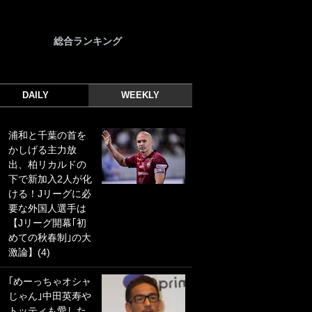
総合ランキング
DAILY
WEEKLY
浦和と千葉の首を
｢光の速さじゃん｣
かしげる主力放
｢えっぐいミドル｣
出、柏リカルドの
ドイツ名門移籍の
下で新加入2人が化
日本代表23歳ボラ
ける！Jリーグに必
ンチ、移籍後初ゴ
要な外国人選手は
ールに驚愕！｢見た
【Jリーグ開幕｢初
事ないシュートや｣
めての秋春制｣の大
｢聡がどんどん遠く
激論】(4)
なっていく」
｢めーっちゃオシャ
｢誰が止めれんねん
じゃん｣中田英寿や
w｣フェイエ上田綺
トッティも愛した
世の“神コース”弾丸