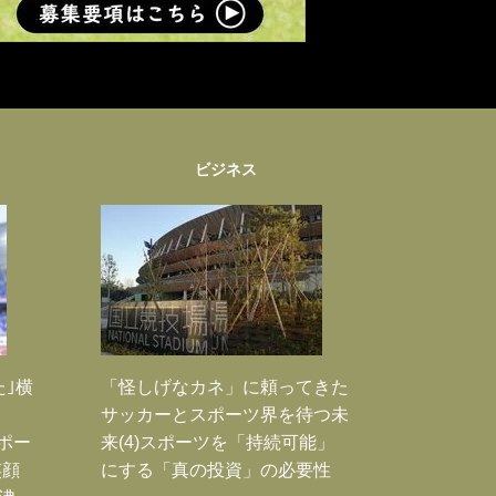
ビジネス
た｣横
「怪しげなカネ」に頼ってきた
サッカーとスポーツ界を待つ未
Jポー
来(4)スポーツを「持続可能」
笑顔
にする「真の投資」の必要性