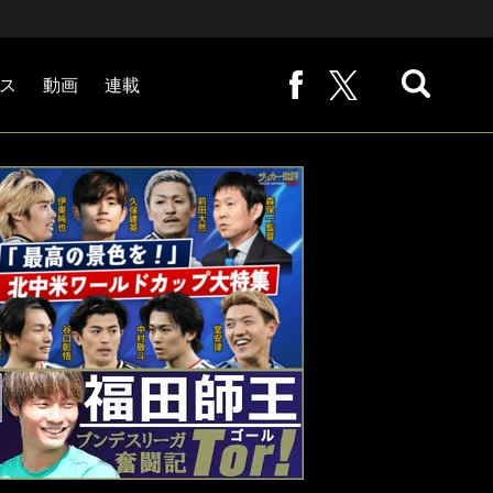
ス
動画
連載
熊崎敬の「路地から始まる処世術」
下田恒幸の「10倍面白くなるサッカー中継の見方」
サッカー批評PHOTOギャラリー「ピッチの焦点」
後藤健生の「蹴球放浪記」
原悦生PHOTOギャラリー「サッカー遠近」
「だれかに言いたくなる記録」
福田師王「ブンデスリーガ奮闘記 Tor!」
大住良之の「この世界のコーナーエリアから」