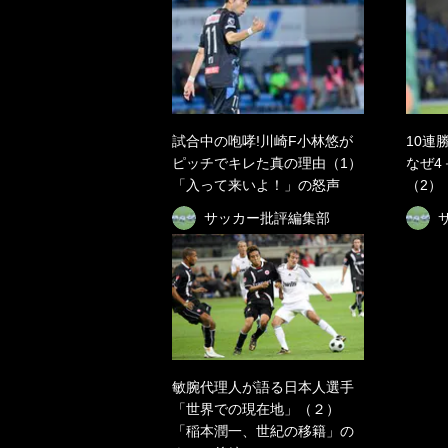
試合中の咆哮!川崎F小林悠が
10連
ピッチでキレた真の理由（1）
なぜ4
「入って来いよ！」の怒声
（2）
サッカー批評編集部
敏腕代理人が語る日本人選手
「世界での現在地」（２）
「稲本潤一、世紀の移籍」の