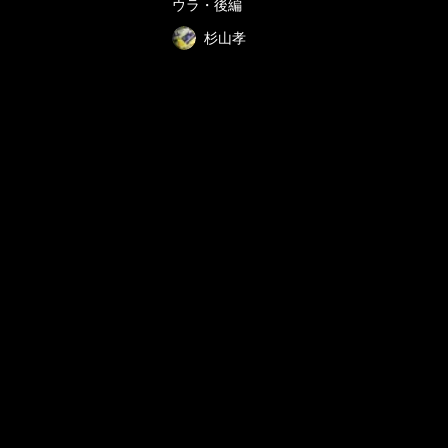
ウラ・後編
杉山孝