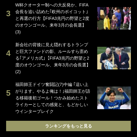
W杯クオーター制への大反発か、FIFA
会長を追い詰めた｢欧州のボイコット｣
と再選の行方【FIFA3兆円の野望と2度
のオウンゴール、来年3月の会長選】
(3)
新会社の背後に見え隠れするトランプ
と巨大ファンドの影、ルールすら歪め
る｢アメリカ式｣【FIFA3兆円の野望と2
度のオウンゴール、来年3月の会長選】
(2)
福田師王ドイツ奮闘記(7)中編 ｢這い上
がります。やるよ俺は！｣福田師王が語
る移籍後初ゴール！つかみ始めたスト
ライカーとしての感覚と、もどかしい
ウインターブレイク
ランキングをもっと見る