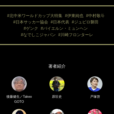
#北中米ワールドカップ大特集
#伊東純也
#中村敬斗
#日本サッカー協会
#日本代表
#ジュビロ磐田
#ゲンク
#バイエルン・ミュンヘン
#なでしこジャパン
#川崎フロンターレ
著者紹介
後藤健生／Takeo
原壮史
戸塚啓
GOTO