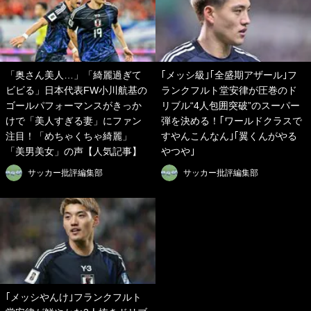
「奥さん美人…」「綺麗過ぎて
｢メッシ級｣｢全盛期アザール｣フ
ビビる」日本代表FW小川航基の
ランクフルト堂安律が圧巻のド
ゴールパフォーマンスがきっか
リブル“4人包囲突破”のスーパー
けで「美人すぎる妻」にファン
弾を決める！｢ワールドクラスで
注目！「めちゃくちゃ綺麗」
すやんこんなん｣｢翼くんがやる
「美男美女」の声【人気記事】
やつや｣
サッカー批評編集部
サッカー批評編集部
｢メッシやんけ｣フランクフルト