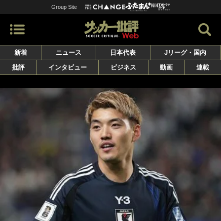
Group Site
新着
ニュース
日本代表
Jリーグ・国内
批評
インタビュー
ビジネス
動画
連載