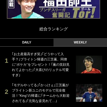
総合ランキング
DAILY
WEEKLY
｢お土産最高すぎ笑｣｢どうやって入
手？｣ブライトン帰還の三笘薫、同僚
に“ポケカ”をプレゼント！｢薫の笑顔見
れてよかった｣｢大喜びのリュテル可愛
すぎ｣
｢モデルやってる｣｢かっけぇ｣三笘薫が
ブライトン新ユニのモデルで完全復
活！“King”の帰還に｢チームから大歓迎
されてる｣｢元気な姿見れて…｣