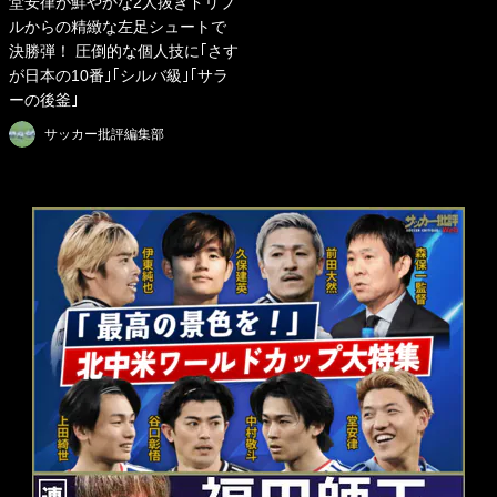
堂安律が鮮やかな2人抜きドリブ
ルからの精緻な左足シュートで
決勝弾！ 圧倒的な個人技に｢さす
が日本の10番｣｢シルバ級｣｢サラ
ーの後釜｣
サッカー批評編集部