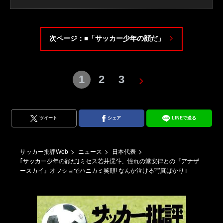
次ページ：■「サッカー少年の顔だ」
1
2
3
ツイート
シェア
LINEで送る
サッカー批評Web
ニュース
日本代表
｢サッカー少年の顔だ｣ミセス若井滉斗、憧れの堂安律との『アナザ
ースカイ』オフショでハニカミ笑顔｢なんか泣ける写真ばかり｣