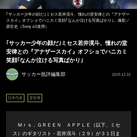
｢サッカー少年の顔だ｣ミセス若井滉斗、憧れの堂安律との『アナザー
スカイ』オフショでハニカミ笑顔｢なんか泣ける写真ばかり｣。撮影／
原壮史（Sony α1使用）
｢サッカー少年の顔だ｣ミセス若井滉斗、憧れの堂
安律との『アナザースカイ』オフショでハニカミ
笑顔｢なんか泣ける写真ばかり｣
サッカー批評編集部
2025.12.31
日本代表
堂安律
Ｍｒｓ．ＧＲＥＥＮ ＡＰＰＬＥ（以下、ミセ
ス）のギタリスト・若井滉斗（２９）が３１日ま