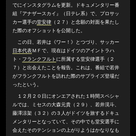
でにインスタグラムを更新。ドキュメンタリー番
組『アナザースカイ』（日テレ系）で、プロサッ
カー選手の
堂安律
（２７）と念願の対面を果たし
た際のオフショットを公開した。
この日、若井は《ワー！》とつづり、サッカー
日本代表
ＭＦで、現在はドイツのアイントラハ
ト・
フランクフルト
に所属する堂安律選手（２
７）と出会えたことを報告。これは、番組で若井
がフランクフルトを訪れた際のサプライズ登場だ
ったという。
１２月２０日にオンエアされた１時間スペシャ
ルでは、ミセスの大森元貴（２９）、若井滉斗、
藤澤涼架（３２）の３人がドイツを旅するドキュ
メンタリーとなっていて、その中でも堂安選手に
会えたそのテンションの上がりようはかなりなも