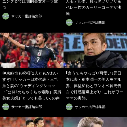
ニング姿で圧倒的美女オーラ放
人モデル妻、真っ黒フリフリ＆
つ
ベレー帽のガーリーコーデが沸
騰
サッカー批評編集部
サッカー批評編集部
伊東純也も祝福｢2人ともかわい
｢言うてもやっぱり可愛い｣元日
すぎ!!｣サッカー日本代表・三笘
本代表・稲本潤一の美人モデル
薫と妻の“ウェディングショッ
妻、体型変化とワンオペ育児告
ト”公開｢めちゃくちゃ素敵｣｢美男
白で好感度爆上がり｢これがワー
美女夫婦｣｢とっても美しい｣の声
ママの実態｣
サッカー批評編集部
サッカー批評編集部