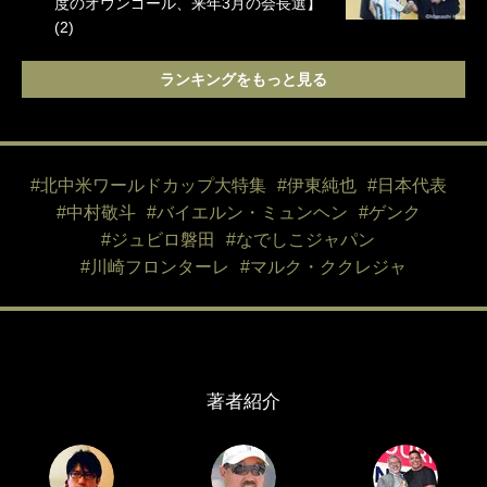
度のオウンゴール、来年3月の会長選】
(2)
ランキングをもっと見る
#北中米ワールドカップ大特集
#伊東純也
#日本代表
#中村敬斗
#バイエルン・ミュンヘン
#ゲンク
#ジュビロ磐田
#なでしこジャパン
#川崎フロンターレ
#マルク・ククレジャ
著者紹介