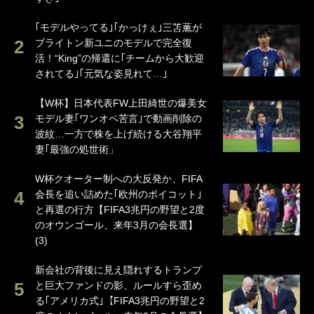
｢モデルやってる｣｢かっけぇ｣三笘薫が
ブライトン新ユニのモデルで完全復
活！“King”の帰還に｢チームから大歓迎
されてる｣｢元気な姿見れて…｣
【W杯】日本代表FW上田綺世の爆美女
モデル妻｢ワンオペ苦言｣で動画削除の
波紋…一方で株を上げ続ける大谷翔平
妻｢最強の処世術」
W杯クオーター制への大反発か、FIFA
会長を追い詰めた｢欧州のボイコット｣
と再選の行方【FIFA3兆円の野望と2度
のオウンゴール、来年3月の会長選】
(3)
新会社の背後に見え隠れするトランプ
と巨大ファンドの影、ルールすら歪め
る｢アメリカ式｣【FIFA3兆円の野望と2