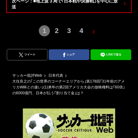
次ページ：■地上波３局で｢日本戦や決勝戦｣を中心に放
送
1
2
3
4
ツイート
シェア
LINEで送る
サッカー批評Web
日本代表
大住良之の｢この世界のコーナーエリアから｣第178回｢31年前のアメ
リカW杯との違い｣(1)来年の第2回アメリカ大会の放映権料は｢60倍｣
の6000億円、日本が払う｢割り当て金｣は？