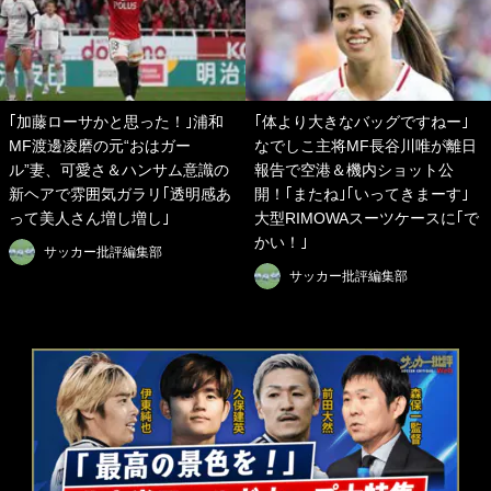
｢加藤ローサかと思った！｣浦和
｢体より大きなバッグですねー｣
MF渡邊凌磨の元“おはガー
なでしこ主将MF長谷川唯が離日
ル”妻、可愛さ＆ハンサム意識の
報告で空港＆機内ショット公
新ヘアで雰囲気ガラリ｢透明感あ
開！｢またね｣｢いってきまーす｣
って美人さん増し増し｣
大型RIMOWAスーツケースに｢で
かい！｣
サッカー批評編集部
サッカー批評編集部