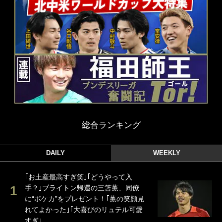
総合ランキング
DAILY
WEEKLY
｢お土産最高すぎ笑｣｢どうやって入
手？｣ブライトン帰還の三笘薫、同僚
に“ポケカ”をプレゼント！｢薫の笑顔見
れてよかった｣｢大喜びのリュテル可愛
すぎ｣