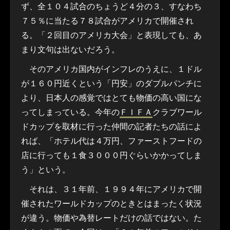
ず、全１０４試合のちょうど４分の３、すなわち
７５％に当たる７８試合がアメリカで開催され
る。「２回目のアメリカ大会」と表現しても、あ
まり文句は出ないだろう。
そのアメリカ国内がインフレのうえに、１ドル
が１６０円近くという「円安」のダブルパンチに
より、日本人の感覚ではとても物価の高い国にな
ってしまっている。今年の
ＦＩＦＡ
クラブワール
ドカップを取材に行った仲間の記者たちの話によ
れば、「ホテル代は４万円、ファーストフードの
店に行っても１食３０００円ぐらいかかってしま
う」という。
それは、３１年前、１９９４年にアメリカで開
催されたワールドカップのときとはまったく状況
が違う。物価や為替レートだけの話ではない。た