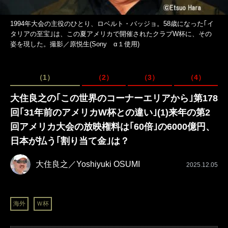
1994年大会の主役のひとり、ロベルト・バッジョ。58歳になった｢イ
タリアの至宝｣は、この夏アメリカで開催されたクラブW杯に、その
姿を現した。撮影／原悦生(Sony α１使用)
（1）
（2）
（3）
（4）
大住良之の｢この世界のコーナーエリアから｣第178
回｢31年前のアメリカW杯との違い｣(1)来年の第2
回アメリカ大会の放映権料は｢60倍｣の6000億円、
日本が払う｢割り当て金｣は？
大住良之／Yoshiyuki OSUMI
2025.12.05
海外
Ｗ杯