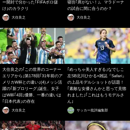
ー開封で分かった｢FIFAボロ儲
寝坊｢席がない！｣、マラドーナ
け｣のカラクリ
の試合に間に合うのか？
大住良之
大住良之
大住良之の｢この世界のコーナー
｢めっちゃ美人すぎる｣なでしこ
エリアから｣第178回｢31年前のア
左SB北川ひかる×雑誌『Safari』
メリカW杯との違い｣(4)メッシ活
の上品モデルショットが話題！
躍の｢新プロリーグ｣誕生、女子
｢素敵な女優さんかと思って見惚
はW杯｢4回｣優勝、一番の違いは
れました｣｢これはもうモデルさ
｢日本代表｣の存在
ん｣
大住良之
サッカー批評編集部