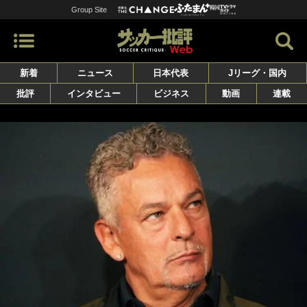
Group Site
新着
ニュース
日本代表
Jリーグ・国内
批評
インタビュー
ビジネス
動画
連載