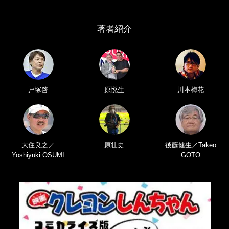
著者紹介
戸塚啓
原悦生
川本梅花
大住良之／
原壮史
後藤健生／Takeo
Yoshiyuki OSUMI
GOTO