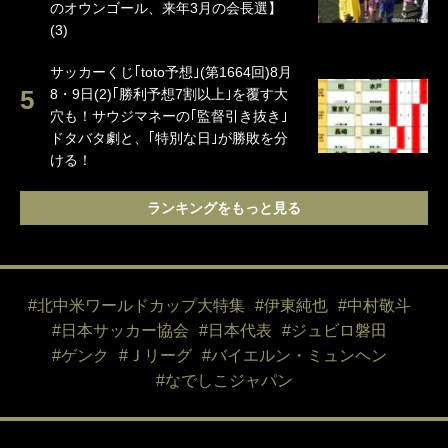
のオウンゴール、来年3月の会長選】
(3)
サッカーくじ｢toto予想｣(第1664回)8月
8・9日(2)｢勝利予想7割以上｣を覆す大
穴も！サウジマネーの｢監督引き抜き｣
ドタバタ劇と、｢特別な日｣が勝敗を分
ける！
ランキングをもっと見る
#北中米ワールドカップ大特集
#伊東純也
#中村敬斗
#日本サッカー協会
#日本代表
#ジュビロ磐田
#ゲンク
#Ｊリーグ
#バイエルン・ミュンヘン
#なでしこジャパン