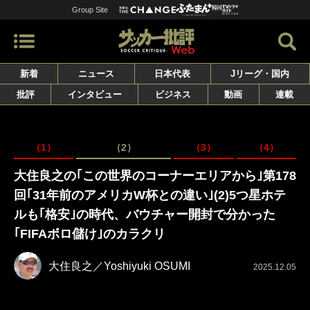
Group Site
新着
ニュース
日本代表
Jリーグ・国内
批評
インタビュー
ビジネス
動画
連載
（1）
（2）
（3）
（4）
大住良之の｢この世界のコーナーエリアから｣第178
回｢31年前のアメリカW杯との違い｣(2)5つ星ホテ
ルも｢格安｣の時代、バウチャー開封で分かった
｢FIFAボロ儲け｣のカラクリ
大住良之／Yoshiyuki OSUMI
2025.12.05