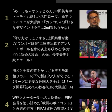
｢めーっちゃオシャじゃん｣中田英寿や
トッティも愛した名門ローマ、新アウ
ェイユニが大評判！｢カッコいい｣｢好き
なデザイン｣｢今年は2nd買おうかな｣
｢守り方かっこよすぎ｣上田綺世が妻
の“ワンオペ騒動”に家族写真でアンサ
ー！ボールも嫁の炎上も収める“神対
応”に新婚の板倉、久保、長友夫妻も
続々エール！
浦和と千葉の首をかしげる主力放出、
柏リカルドの下で新加入2人が化ける！
Jリーグに必要な外国人選手は【Jリー
グ開幕｢初めての秋春制｣の大激論】(4)
W杯クオーター制への大反発か、FIFA
会長を追い詰めた｢欧州のボイコット｣
と再選の行方【FIFA3兆円の野望と2度