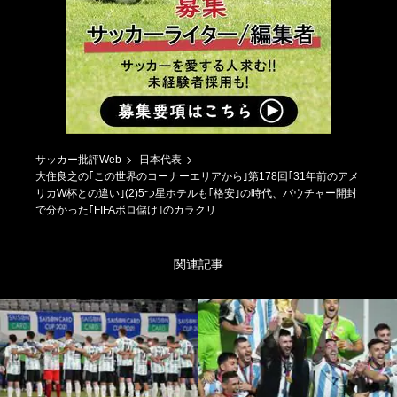
サッカー批評Web
日本代表
大住良之の｢この世界のコーナーエリアから｣第178回｢31年前のアメ
リカW杯との違い｣(2)5つ星ホテルも｢格安｣の時代、バウチャー開封
で分かった｢FIFAボロ儲け｣のカラクリ
関連記事