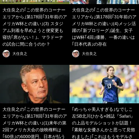
大住良之の｢この世界のコーナー
大住良之の｢この世界のコーナー
エリアから｣第178回｢31年前のア
エリアから｣第178回｢31年前のア
メリカW杯との違い｣(3) スタジ
メリカW杯との違い｣(4)メッシ活
アム到着を早めようと便変更も
躍の｢新プロリーグ｣誕生、女子
寝坊｢席がない！｣、マラドーナ
はW杯｢4回｣優勝、一番の違いは
の試合に間に合うのか？
｢日本代表｣の存在
大住良之
大住良之
大住良之の｢この世界のコーナー
｢めっちゃ美人すぎる｣なでしこ
エリアから｣第178回｢31年前のア
左SB北川ひかる×雑誌『Safari』
メリカW杯との違い｣(1)来年の第
の上品モデルショットが話題！
2回アメリカ大会の放映権料は
｢素敵な女優さんかと思って見惚
｢60倍｣の6000億円、日本が払う
れました｣｢これはもうモデルさ