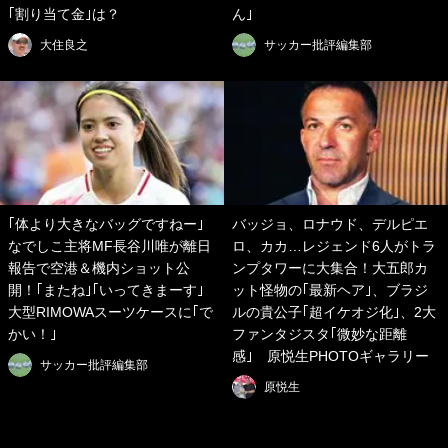
｢割り当て金｣は？
ん｣
大住良之
サッカー批評編集部
｢体より大きなバッグですねー｣
バッジョ、ロナウド、デルピエ
なでしこ主将MF長谷川唯が離日
ロ、カカ…レジェンド6人がトラ
報告で空港＆機内ショット公
ンプタワーに大集合！大五郎カ
開！｢またね｣｢いってきまーす｣
ット怪物の｢最新ヘア｣、ブラジ
大型RIMOWAスーツケースに｢で
ルの貴公子｢超イケオジ化｣、2大
かい！｣
ファンタジスタ｢微妙な距離
感｣ 原悦生PHOTOギャラリー
サッカー批評編集部
原悦生