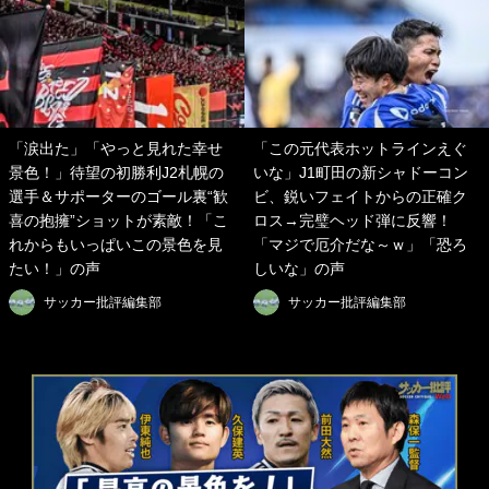
「涙出た」「やっと見れた幸せ
「この元代表ホットラインえぐ
景色！」待望の初勝利J2札幌の
いな」J1町田の新シャドーコン
選手＆サポーターのゴール裏“歓
ビ、鋭いフェイトからの正確ク
喜の抱擁”ショットが素敵！「こ
ロス→完璧ヘッド弾に反響！
れからもいっぱいこの景色を見
「マジで厄介だな～ｗ」「恐ろ
たい！」の声
しいな」の声
サッカー批評編集部
サッカー批評編集部