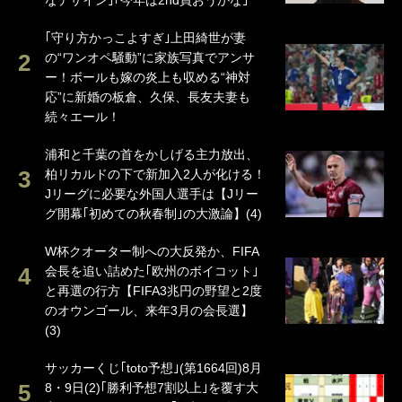
なデザイン｣｢今年は2nd買おうかな｣
｢守り方かっこよすぎ｣上田綺世が妻
の“ワンオペ騒動”に家族写真でアンサ
ー！ボールも嫁の炎上も収める“神対
応”に新婚の板倉、久保、長友夫妻も
続々エール！
浦和と千葉の首をかしげる主力放出、
柏リカルドの下で新加入2人が化ける！
Jリーグに必要な外国人選手は【Jリー
グ開幕｢初めての秋春制｣の大激論】(4)
W杯クオーター制への大反発か、FIFA
会長を追い詰めた｢欧州のボイコット｣
と再選の行方【FIFA3兆円の野望と2度
のオウンゴール、来年3月の会長選】
(3)
サッカーくじ｢toto予想｣(第1664回)8月
8・9日(2)｢勝利予想7割以上｣を覆す大