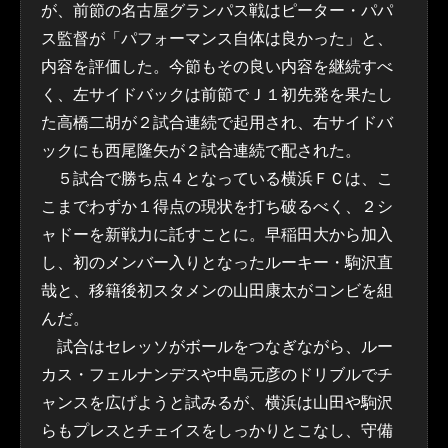
が、前節の名古屋グランパス戦はピーター・パパ
ス監督が「パフォーマンス自体は良かった」と、
内容を評価した。今節もその良い内容を継続すべ
く、左サイドバックは前節でＪ１初先発を果たし
た高橋二胡が２試合連続で起用され、右サイドバ
ックにも西尾隆矢が２試合連続で配された。
５試合で勝ち点４となっている横浜ＦＣは、こ
こまでわずか１得点の現状を打ち破るべく、２シ
ャドーを新戦力に託すことに。早稲田大から加入
し、初のメンバー入りとなったルーキー・駒沢直
哉と、移籍後初スタメンの山田康太がコンビを組
んだ。
試合はセレッソがボールをつなぎながら、ルー
カス・フェルナンデスや中島元彦のドリブルでチ
ャンスを広げようと試みるが、横浜は山田や駒沢
らもプレスとチェイスをしっかりとこなし、守備