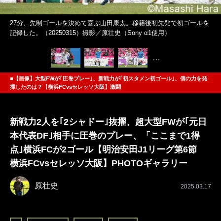
27分、先制ゴールを決めて喜ぶ山田康太。移籍後初先発で初ゴールを
記録した。（20250315）撮影／原壮史（Sony α1使用）
…
■【画像】大型FWが｢圧巻プレー｣、新戦力が｢初スタメン初ゴール｣、個の力を発
揮したのは？【横浜FCvsセレッソ大阪】激闘
新戦力2人を｢2シャドー｣抜擢、超大型FWが｢元日
本代表DF｣相手に圧巻のプレー、「ここまで1得
点｣横浜FCが2ゴール【明治安田J1リーグ第6節
横浜FCvsセレッソ大阪】PHOTOギャラリー
原壮史
2025.03.17