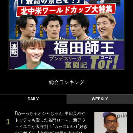
総合ランキング
DAILY
WEEKLY
｢めーっちゃオシャじゃん｣中田英寿や
トッティも愛した名門ローマ、新アウ
ェイユニが大評判！｢カッコいい｣｢好き