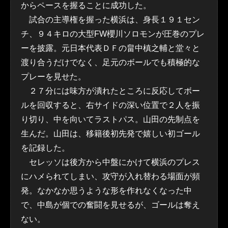
からペースを握ることに成功した。
試合の主導権を握った横浜は、身長１９１セン
チ、９４キロの大型FW櫻川ソロモンが圧巻のプレ
ーを披露。元日本代表ＤＦの畠中槙之輔と堂々と
渡り合うだけでなく、足元のボールでも積極的な
プレーを見せた。
２７分には味方が潰れたところに反応してボー
ルを回収すると、右サイドの深い位置で２人を振
り切り、中を向いてラストパス。山田の先制点を
生んだ。山田は、移籍後初先発で嬉しい初ゴール
を記録した。
セレッソは後方から中盤にかけて横浜のプレス
にハメられてしまい、攻守が入れ替わる場面が頻
発。なかなか思うような形を作れなくなった中
で、中島が個での奮闘を見せるが、ゴールは奪え
ない。