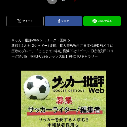
ツイート
シェア
LINEで送る
サッカー批評Web
Jリーグ・国内
新戦力2人を｢2シャドー｣抜擢、超大型FWが｢元日本代表DF｣相手に
圧巻のプレー、「ここまで1得点｣横浜FCが2ゴール【明治安田J1リ
ーグ第6節 横浜FCvsセレッソ大阪】PHOTOギャラリー