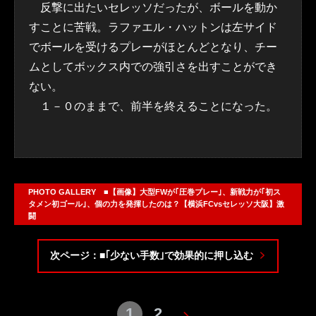
反撃に出たいセレッソだったが、ボールを動か
すことに苦戦。ラファエル・ハットンは左サイド
でボールを受けるプレーがほとんどとなり、チー
ムとしてボックス内での強引さを出すことができ
ない。
１－０のままで、前半を終えることになった。
PHOTO GALLERY ■【画像】大型FWが｢圧巻プレー｣、新戦力が｢初ス
タメン初ゴール｣、個の力を発揮したのは？【横浜FCvsセレッソ大阪】激
闘
次ページ：■｢少ない手数｣で効果的に押し込む
1
2