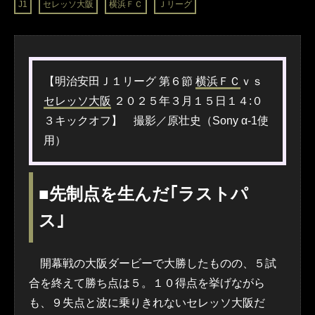
J1
セレッソ大阪
横浜ＦＣ
Ｊリーグ
【明治安田Ｊ１リーグ 第６節
横浜ＦＣ
ｖｓ
セレッソ大阪
２０２５年３月１５日１４:０
３キックオフ】 撮影／原壮史（Sony α-1使
用）
■先制点を生んだ｢ラストパ
ス｣
開幕戦の大阪ダービーで大勝したものの、５試
合を終えて勝ち点は５。１０得点を挙げながら
も、９失点と波に乗りきれないセレッソ大阪だ