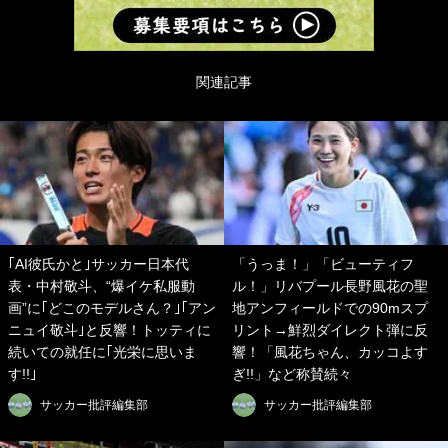
関連記事
｢AI彼氏かと｣サッカー日本代
「うっま！」「ビューティフ
表・中村敬斗、“爆イケ私服動
ル！」リバプール長野風花の聖
画”に｢どこのモデルさん？｣｢アン
地アンフィールドでの90mスプ
ニュイ敬斗｣と反響！トッティに
リント→鮮烈ダイレクト弾に反
続いての就任に｢光栄に思いま
響！「風花ちゃん、カッコよす
す!!｣
ぎ!!」など称賛続々
サッカー批評編集部
サッカー批評編集部