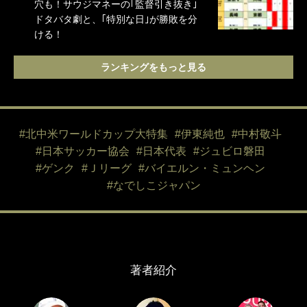
穴も！サウジマネーの｢監督引き抜き｣
ドタバタ劇と、｢特別な日｣が勝敗を分
ける！
ランキングをもっと見る
#北中米ワールドカップ大特集
#伊東純也
#中村敬斗
#日本サッカー協会
#日本代表
#ジュビロ磐田
#ゲンク
#Ｊリーグ
#バイエルン・ミュンヘン
#なでしこジャパン
著者紹介