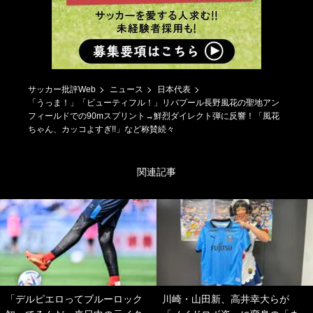
サッカー批評Web
ニュース
日本代表
「うっま！」「ビューティフル！」リバプール長野風花の聖地アン
フィールドでの90mスプリント→鮮烈ダイレクト弾に反響！「風花
ちゃん、カッコよすぎ!!」など称賛続々
関連記事
「デルピエロってブルーロック
川崎・山田新、高井幸大らが