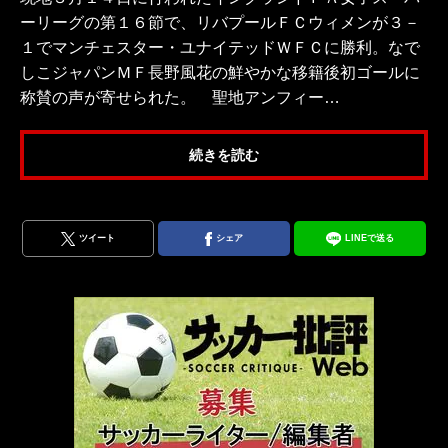
ーリーグの第１６節で、リバプールＦＣウィメンが３－
１でマンチェスター・ユナイテッドＷＦＣに勝利。なで
しこジャパンＭＦ長野風花の鮮やかな移籍後初ゴールに
称賛の声が寄せられた。 聖地アンフィー…
続きを読む
ツイート
シェア
LINEで送る