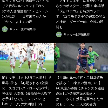
知ってるんだ」来日中の元イタ
「メイドロボ姿」に変身の「ま
リア代表のレジェンドFWへ
さかのポスター」公開！ 劇場版
の“本人登場漫画”プレゼントシー
『僕とロボコ』と特別コラボ
ンが話題！「日本来てたんか」
で、“コワモテ選手”の追加公開な
「かっこよす」の声
ど神奈川ダービー前に今後の展
開も
サッカー批評編集部
サッカー批評編集部
絶対女王に｢史上2度目の勝利｣で
【川崎の元分析官・二階堂悠氏
世界5位も…｢心配される｣空洞
が語る「FC東京vs湘南」(3)】
化、スコアレスドローが示す｢3
FC東京が終盤にチャンスを連続
強体制｣の変化【最新試合の数字
創出した佐藤恵允の動きと
が示す｢なでしこジャパン｣と
は……さらに効果を高めるため
｢WEリーグ｣の大問題】(2)
のもう一人、二人の絡み方