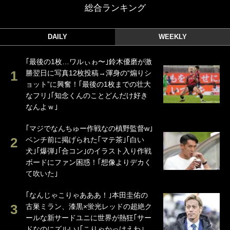
総合ランキング
DAILY
WEEKLY
｢最後の1枚…ワルぃゎ〜｣鈴木優磨が激
勝翌日に写真12枚投稿→渾身の“煽りシ
ョット”に興奮！｢最後の1枚までの壮大
なフリ｣｢知念くんのことどんだけ好き
なんよｗ｣
｢マジでなんちゅー作戦なの槙野監督w｣
ベンチ前に掲げられた｢マテ茶｣｢白い
犬｣｢爆弾｣｢合コン｣のイラスト入り作戦
ボードにファン困惑！｢想像よりデカく
て吹いた｣
｢なんじゃこりゃあああ！｣本田圭佑の
古巣ミラン、漆黒×蛍光レッドの超絶ク
ールな新サードユニに世界が熱狂｢サー
ドなのにズルい｣｢こりゃかっけえわ｣