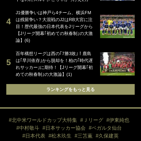
J1優勝争いは神戸ら4チーム、横浜FM
は残留争い？大混戦のJ2はRB大宮に注
目！歴代最強の日本代表をJリーグから
【Jリーグ開幕｢初めての秋春制｣の大激
論】(6)
百年構想リーグは西の｢7勝3敗｣！鹿島
は｢早川依存｣から脱却を！柏の｢時代遅
れサッカー｣に期待！【Jリーグ開幕｢初
めての秋春制｣の大激論】(1)
ランキングをもっと見る
#北中米ワールドカップ大特集
#Ｊリーグ
#伊東純也
#中村敬斗
#日本サッカー協会
#ベガルタ仙台
#日本代表
#松木玖生
#三笘薫
#久保建英