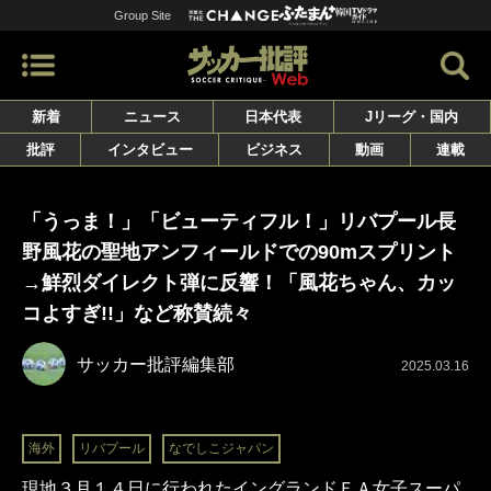
Group Site
新着
ニュース
日本代表
Jリーグ・国内
批評
インタビュー
ビジネス
動画
連載
「うっま！」「ビューティフル！」リバプール長
野風花の聖地アンフィールドでの90mスプリント
→鮮烈ダイレクト弾に反響！「風花ちゃん、カッ
コよすぎ!!」など称賛続々
サッカー批評編集部
2025.03.16
海外
リバプール
なでしこジャパン
現地３月１４日に行われたイングランドＦＡ女子スーパ