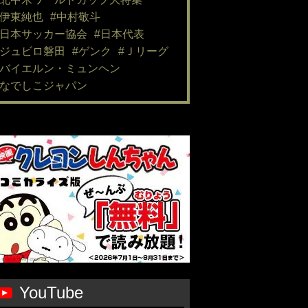
#伊東純也
#中村敬斗
#日本サッカー協会
#日本代表
#ジュビロ磐田
#ゲンク
#Ｊリーグ
#バイエルン・ミュンヘン
#なでしこジャパン
YouTube