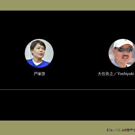
戸塚啓
大住良之／Yoshiyuki