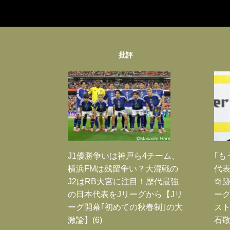
批評
J1優勝争いは神戸ら4チーム、
｢も
横浜FMは残留争い？大混戦の
代表
J2はRB大宮に注目！歴代最強
奇
の日本代表をJリーグから【Jリ
ー
ーグ開幕｢初めての秋春制｣の大
スト
激論】(6)
石敬