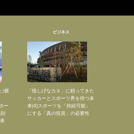
ビジネス
た｣横
「怪しげなカネ」に頼ってきた
サッカーとスポーツ界を待つ未
Jポー
来(4)スポーツを「持続可能」
笑顔
にする「真の投資」の必要性
沸