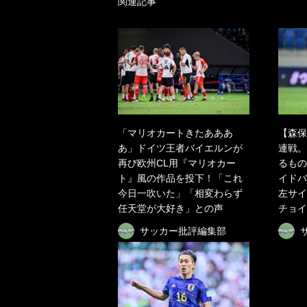
関連記事
「マリオカートきたあああ
【森保
あ」ドイツ王者バイエルンが
連戦。
再び欧州CL用『マリオカー
るもの
ト』風の作品を投下！「これ
イドバ
今日一吹いた」「相変わらず
左サイ
任天堂が大好き」との声
チョイ
サッカー批評編集部