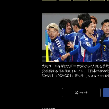
先制ゴールを挙げた田中碧(左から2人目)を手荒
(?)祝福する日本代表イレブン。【日本代表vs
鮮代表】（20240321）原悦生（ＳＯＮＹα１使
ツイート