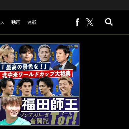
ス
動画
連載
熊崎敬の「路地から始まる処世術」
下田恒幸の「10倍面白くなるサッカー中継の見方」
サッカー批評PHOTOギャラリー「ピッチの焦点」
後藤健生の「蹴球放浪記」
原悦生PHOTOギャラリー「サッカー遠近」
「だれかに言いたくなる記録」
福田師王「ブンデスリーガ奮闘記 Tor!」
大住良之の「この世界のコーナーエリアから」