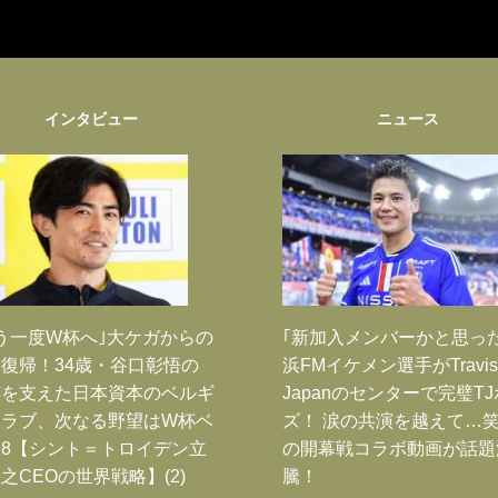
インタビュー
ニュース
う一度W杯へ｣大ケガからの
｢新加入メンバーかと思っ
復帰！34歳・谷口彰悟の
浜FMイケメン選手がTravis
跡を支えた日本資本のベルギ
Japanのセンターで完璧T
クラブ、次なる野望はW杯ベ
ズ！ 涙の共演を越えて…
8【シント＝トロイデン立
の開幕戦コラボ動画が話題
之CEOの世界戦略】(2)
騰！