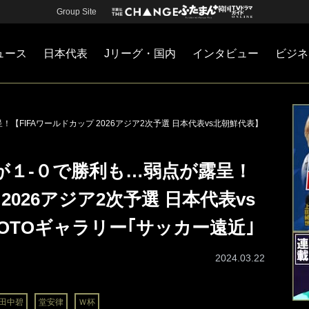
Group Site
ュース
日本代表
Jリーグ・国内
インタビュー
ビジネ
・国内
カー
ネジメント
Jリーグ・国内
戦術
注目選手
海外サッカー
監督
マネー
チームマネジメント
日本代表
FIFAワールドカップ 2026アジア2次予選 日本代表vs北朝鮮代表】
が１-０で勝利も…弱点が露呈！
2026アジア2次予選 日本代表vs
OTOギャラリー｢サッカー遠近｣
2024.03.22
田中碧
堂安律
Ｗ杯