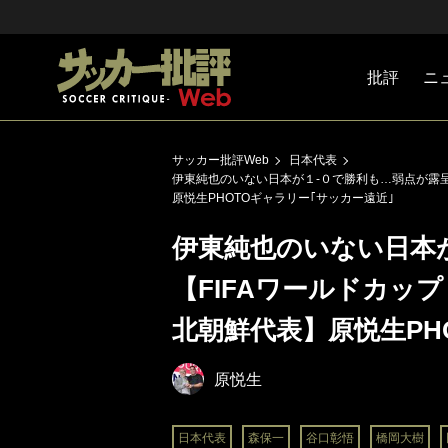
批評
ニ
Jリーグ
戦術
注目選手
海外サッ
監督
マネー
チームマ
日本代表
サッカー批評Web
日本代表
伊東純也のいない日本が１-０で勝利も…弱点が露呈！【
原悦生PHOTOギャラリー｢サッカー遠近｣
伊東純也のいない日本
【FIFAワールドカップ 
北朝鮮代表】原悦生PH
原悦生
日本代表
森保一
谷口彰悟
橋岡大樹