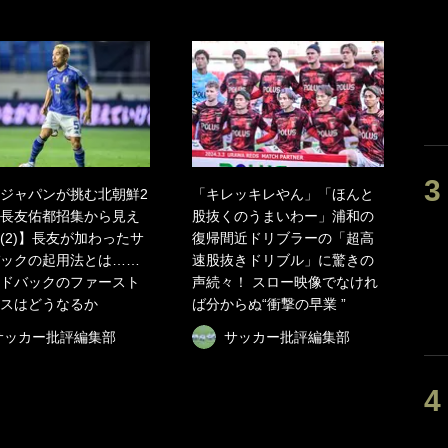
ジャパンが挑む北朝鮮2
「キレッキレやん」「ほんと
長友佑都招集から見え
股抜くのうまいわー」浦和の
(2)】長友が加わったサ
復帰間近ドリブラーの「超高
ックの起用法とは……
速股抜きドリブル」に驚きの
ドバックのファースト
声続々！ スロー映像でなけれ
スはどうなるか
ば分からぬ“衝撃の早業 ”
サッカー批評編集部
サッカー批評編集部