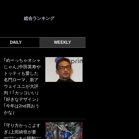
総合ランキング
DAILY
WEEKLY
｢めーっちゃオシャ
｢光の速さじゃん｣
じゃん｣中田英寿や
｢えっぐいミドル｣
トッティも愛した
ドイツ名門移籍の
名門ローマ、新ア
日本代表23歳ボラ
ウェイユニが大評
ンチ、移籍後初ゴ
判！｢カッコいい｣
ールに驚愕！｢見た
｢好きなデザイン｣
事ないシュートや｣
｢今年は2nd買おう
｢聡がどんどん遠く
かな｣
なっていく」
｢守り方かっこよす
｢誰が止めれんねん
ぎ｣上田綺世が妻
w｣フェイエ上田綺
の“ワンオペ騒動”に
世の“神コース”弾丸