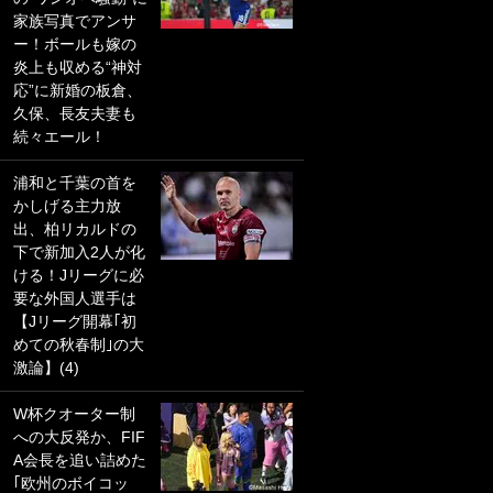
家族写真でアンサ
PKにイタリア代表
ー！ボールも嫁の
GKも成す術なし！
炎上も収める“神対
｢ノーチャンスすぎ
応”に新婚の板倉、
るわ｣｢綺世のPKの
久保、長友夫妻も
上手さは世界屈指
続々エール！
かも｣
浦和と千葉の首を
｢また敬斗が魚に
かしげる主力放
笑｣菅原由勢がW杯
出、柏リカルドの
戦士の夏休み秘蔵
下で新加入2人が化
ショット公開！ 川
ける！Jリーグに必
口春奈と結婚のモ
要な外国人選手は
テ男も登場で｢写真
【Jリーグ開幕｢初
全部楽しそう｣｢タ
めての秋春制｣の大
ケの水中かわいす
激論】(4)
ぎる」
W杯クオーター制
｢セカンドで決まり
への大反発か、FIF
だな｣19歳の日本代
A会長を追い詰めた
表MFが加入したス
｢欧州のボイコッ
ペイン名門、“地中