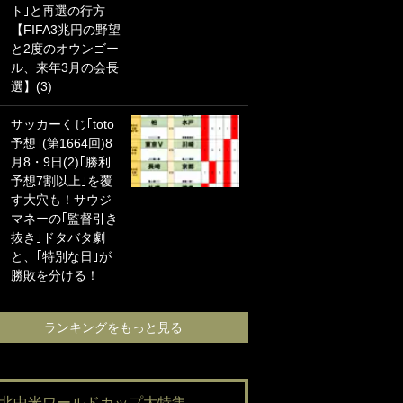
ト｣と再選の行方
海の夕日”新アウェ
【FIFA3兆円の野望
イユニに大反響｢か
と2度のオウンゴー
っこよすぎ｣｢革新
ル、来年3月の会長
的｣｢ソソられる！｣
選】(3)
｢お土産最高すぎ
サッカーくじ｢toto
笑｣｢どうやって入
予想｣(第1664回)8
手？｣ブライトン帰
月8・9日(2)｢勝利
還の三笘薫、同僚
予想7割以上｣を覆
に“ポケカ”をプレゼ
す大穴も！サウジ
ント！｢薫の笑顔見
マネーの｢監督引き
れてよかった｣｢大
抜き｣ドタバタ劇
喜びのリュテル可
と、｢特別な日｣が
愛すぎ｣
勝敗を分ける！
ランキングをも
ランキングをもっと見る
#北中米ワールドカップ大特集