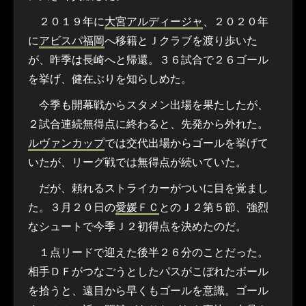
２０１９年に
大宮アルディージャ
、２０２０年
に
アビスパ福岡
へ移籍とＪクラブを渡り歩いた
が、昨季は長崎へと帰還。３６試合で２６ゴール
を挙げ、健在ぶりを知らしめた。
今季も開幕戦からスタメン出場を果たしたが、
２試合連続無得点に終わると、先発から外れた。
ルヴァンカップ
では交代出場からゴールを挙げて
いたが、リーグ戦では無得点が続いていた。
だが、頼れるストライカーがついに目を覚まし
た。３月２０日の
愛媛ＦＣ
とのＪ２第５節、強烈
なシュートで今季Ｊ２初得点を決めたのだ。
１点リードで迎えた後半２６分のことだった。
相手ＤＦがつなごうとしたパスがこぼれたボール
を拾うと、遠目から早くもゴールを意識。ゴール