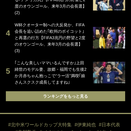
度のオウンゴール、来年3月の会長選】
(2)
W杯クオーター制への大反発か、FIFA
会長を追い詰めた｢欧州のボイコット｣
と再選の行方【FIFA3兆円の野望と2度
のオウンゴール、来年3月の会長選】
(3)
｢こんな美しいママいるんですか｣上田
綺世のモデル妻、故郷・福岡でも生後2
か月赤ちゃん抱っこで“ラー活”満喫｢娘
さんスクスク成長してますね｣
ランキングをもっと見る
#北中米ワールドカップ大特集
#伊東純也
#日本代表