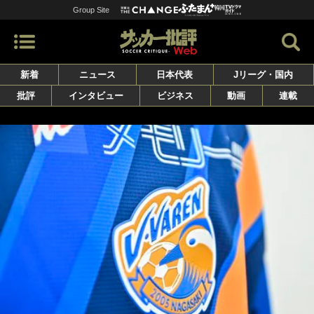
Group Site
新着
ニュース
日本代表
Jリーグ・国内
批評
インタビュー
ビジネス
動画
連載