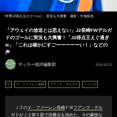
昨季J2得点王のゴールに、実況も大興奮 撮影：中地拓也
「アウェイの放送とは思えない」J2長崎FWデルガ
ドのゴールに実況も大興奮！「J2得点王えぐ過ぎ
w」「これは確かにすごーーーーーい！」などの
声
サッカー批評編集部
2024.03.21
J2
Ｖ・ファーレン長崎
フアンマ・デルガド
Ｊリーグ
Ｊ２の
Ｖ・ファーレン長崎
ＦＷ
フアンマ・デル
ガド
がＪ２第５節で決勝点を決めた。その豪快な