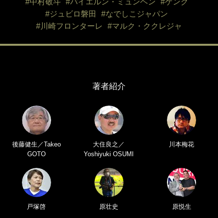
#中村敬斗
#バイエルン・ミュンヘン
#ゲンク
#ジュビロ磐田
#なでしこジャパン
#川崎フロンターレ
#マルク・ククレジャ
著者紹介
後藤健生／Takeo
大住良之／
川本梅花
GOTO
Yoshiyuki OSUMI
戸塚啓
原壮史
原悦生