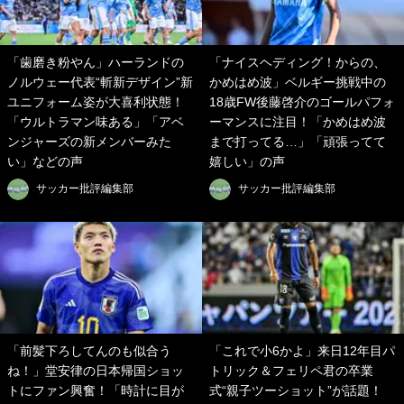
「歯磨き粉やん」ハーランドの
「ナイスヘディング！からの、
ノルウェー代表“斬新デザイン”新
かめはめ波」ベルギー挑戦中の
ユニフォーム姿が大喜利状態！
18歳FW後藤啓介のゴールパフォ
「ウルトラマン味ある」「アベ
ーマンスに注目！「かめはめ波
ンジャーズの新メンバーみた
まで打ってる…」「頑張ってて
い」などの声
嬉しい」の声
サッカー批評編集部
サッカー批評編集部
「前髪下ろしてんのも似合う
「これで小6かよ」来日12年目パ
ね！」堂安律の日本帰国ショッ
トリック＆フェリペ君の卒業
トにファン興奮！「時計に目が
式“親子ツーショット”が話題！