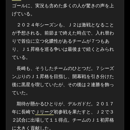
ゴールに、実況も含めた多くの人が驚きの声を上
げている。
２０２４年シーズンも、Ｊ２は激戦となること
が予想される。前節まで終えた時点で、入れ替わ
りで首位に立つ化膿性があるチームが７つもあ
り、Ｊ１昇格を巡る争いは最後まで続くとみられ
ている。
長崎も、そうしたチームのひとつだ。７シーズ
ンぶりのＪ１昇格を目指し、開幕戦を引き分けた
後に黒星を喫していたが、その後は２連勝を飾っ
ていた。
期待が懸かるひとりが、デルガドだ。２０１７
年に長崎で
Ｊリーグ
初参戦を果たすと、Ｊ２で３
２試合に出場して１１得点。チームのＪ１初昇格
に大きく貢献した。