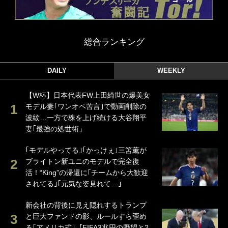
総合ランキング
DAILY
WEEKLY
【W杯】日本代表FW上田綺世の爆美女
モデル妻｢ワンオペ苦言｣で動画削除の
波紋…一方で株を上げ続ける大谷翔平
妻｢最強の処世術」
｢モデルやってる｣｢かっけぇ｣三笘薫が
ブライトン新ユニのモデルで完全復
活！“King”の帰還に｢チームから大歓迎
されてる｣｢元気な姿見れて…｣
新会社の背後に見え隠れするトランプ
と巨大ファンドの影、ルールすら歪め
る｢アメリカ式｣【FIFA3兆円の野望と2