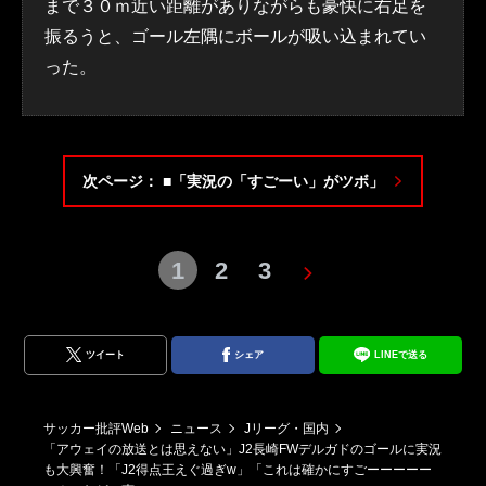
まで３０ｍ近い距離がありながらも豪快に右足を
振るうと、ゴール左隅にボールが吸い込まれてい
った。
次ページ： ■「実況の「すごーい」がツボ」
1
2
3
ツイート
シェア
LINEで送る
サッカー批評Web
ニュース
Jリーグ・国内
「アウェイの放送とは思えない」J2長崎FWデルガドのゴールに実況
も大興奮！「J2得点王えぐ過ぎw」「これは確かにすごーーーーー