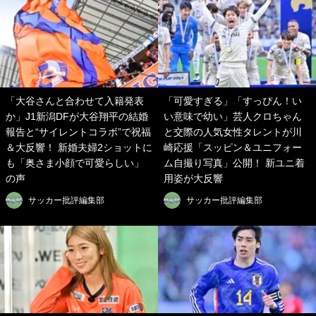
「大谷さんと合わせて入籍発表
「可愛すぎる」「すっぴん！い
か」J1新潟DFが大谷翔平の結婚
い意味で幼い」芸人クロちゃん
報告と“サイレントコラボ”で祝福
と交際の人気女性タレントが川
＆大反響！ 新婚夫婦2ショットに
崎応援「スッピン＆ユニフォー
も「奥さま小顔で可愛らしい」
ム自撮り写真」公開！ 新ユニ着
の声
用姿が大反響
サッカー批評編集部
サッカー批評編集部