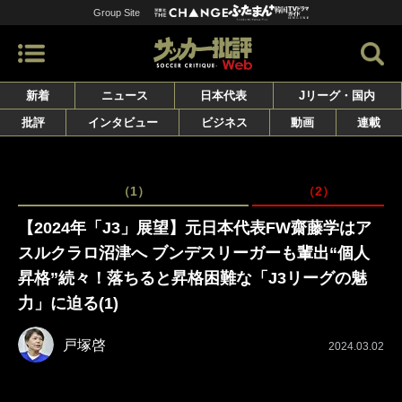
Group Site
新着
ニュース
日本代表
Jリーグ・国内
批評
インタビュー
ビジネス
動画
連載
（1）
（2）
【2024年「J3」展望】元日本代表FW齋藤学はア
スルクラロ沼津へ ブンデスリーガーも輩出“個人
昇格”続々！落ちると昇格困難な「J3リーグの魅
力」に迫る(1)
戸塚啓
2024.03.02