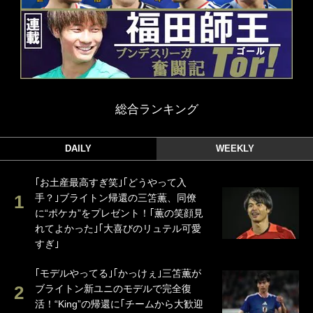
総合ランキング
DAILY
WEEKLY
｢お土産最高すぎ笑｣｢どうやって入
手？｣ブライトン帰還の三笘薫、同僚
に“ポケカ”をプレゼント！｢薫の笑顔見
れてよかった｣｢大喜びのリュテル可愛
すぎ｣
｢モデルやってる｣｢かっけぇ｣三笘薫が
ブライトン新ユニのモデルで完全復
活！“King”の帰還に｢チームから大歓迎