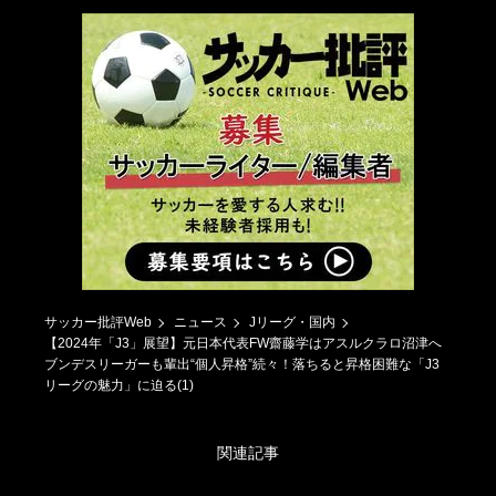
サッカー批評Web
ニュース
Jリーグ・国内
【2024年「J3」展望】元日本代表FW齋藤学はアスルクラロ沼津へ
ブンデスリーガーも輩出“個人昇格”続々！落ちると昇格困難な「J3
リーグの魅力」に迫る(1)
関連記事