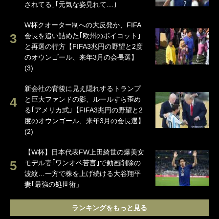
されてる｣｢元気な姿見れて…｣
W杯クオーター制への大反発か、FIFA
会長を追い詰めた｢欧州のボイコット｣
と再選の行方【FIFA3兆円の野望と2度
のオウンゴール、来年3月の会長選】
(3)
新会社の背後に見え隠れするトランプ
と巨大ファンドの影、ルールすら歪め
る｢アメリカ式｣【FIFA3兆円の野望と2
度のオウンゴール、来年3月の会長選】
(2)
【W杯】日本代表FW上田綺世の爆美女
モデル妻｢ワンオペ苦言｣で動画削除の
波紋…一方で株を上げ続ける大谷翔平
妻｢最強の処世術」
ランキングをもっと見る