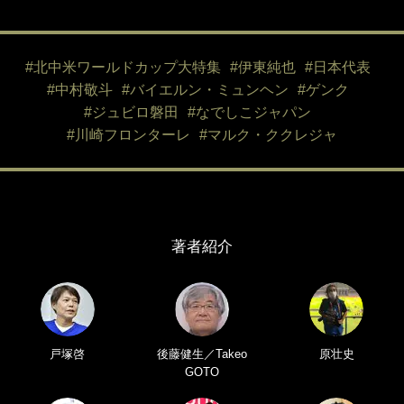
#北中米ワールドカップ大特集
#伊東純也
#日本代表
#中村敬斗
#バイエルン・ミュンヘン
#ゲンク
#ジュビロ磐田
#なでしこジャパン
#川崎フロンターレ
#マルク・ククレジャ
著者紹介
戸塚啓
後藤健生／Takeo
原壮史
GOTO