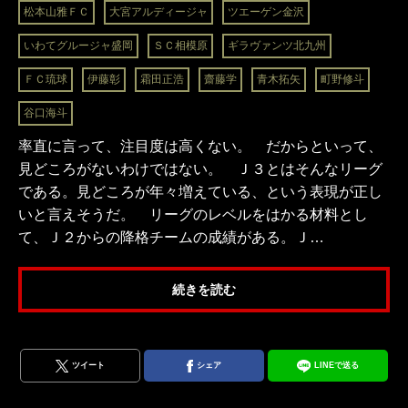
松本山雅ＦＣ
大宮アルディージャ
ツエーゲン金沢
いわてグルージャ盛岡
ＳＣ相模原
ギラヴァンツ北九州
ＦＣ琉球
伊藤彰
霜田正浩
齋藤学
青木拓矢
町野修斗
谷口海斗
率直に言って、注目度は高くない。 だからといって、
見どころがないわけではない。 Ｊ３とはそんなリーグ
である。見どころが年々増えている、という表現が正し
いと言えそうだ。 リーグのレベルをはかる材料とし
て、Ｊ２からの降格チームの成績がある。Ｊ…
続きを読む
ツイート
シェア
LINEで送る