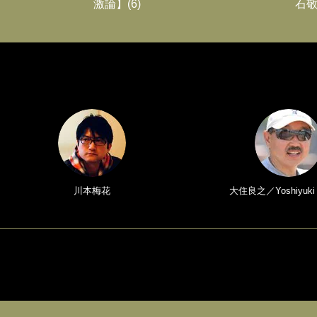
激論】(6)
石敬
川本梅花
大住良之／Yoshiyuki