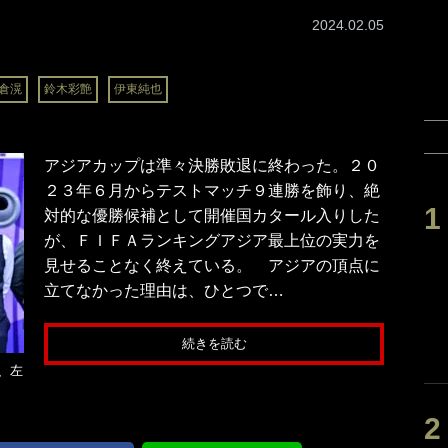
2024.02.05
倉滉
鈴木彩艶
伊東純也
アジアカップは準々決勝敗退に終わった。２０
２３年６月からテストマッチ９連勝を飾り、絶
対的な優勝候補として開催国カタール入りした
が、ＦＩＦＡランキングアジア最上位の実力を
見せることなく終えている。 アジアの頂点に
立てなかった理由は、ひとつで…
続きを読む
、左