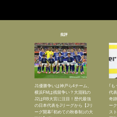
批評
J1優勝争いは神戸ら4チーム、
｢も
横浜FMは残留争い？大混戦の
代表
J2はRB大宮に注目！歴代最強
奇
の日本代表をJリーグから【Jリ
ー
ーグ開幕｢初めての秋春制｣の大
スト