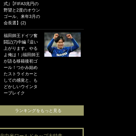
式｣【FIFA3兆円の
海の夕日”新アウェ
野望と2度のオウン
イユニに大反響｢か
ゴール、来年3月の
っこよすぎ｣｢革新
会長選】(2)
的｣｢ソソられる！｣
福田師王ドイツ奮
｢お土産最高すぎ
闘記(7)中編 ｢這い
笑｣｢どうやって入
上がります。やる
手？｣ブライトン帰
よ俺は！｣福田師王
還の三笘薫、同僚
が語る移籍後初ゴ
に“ポケカ”をプレゼ
ール！つかみ始め
ント！｢薫の笑顔見
たストライカーと
れてよかった｣｢大
しての感覚と、も
喜びのリュテル可
どかしいウインタ
愛すぎ｣
ーブレイク
ランキングをも
ランキングをもっと見る
#北中米ワールドカップ大特集