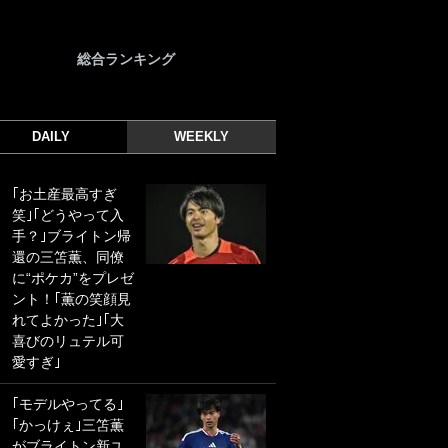
総合ランキング
DAILY
WEEKLY
｢お土産最高すぎ
｢光の速さじゃん｣
笑｣｢どうやって入
｢えっぐいミドル｣
手？｣ブライトン帰
ドイツ名門移籍の
還の三笘薫、同僚
日本代表23歳ボラ
に“ポケカ”をプレゼ
ンチ、移籍後初ゴ
ント！｢薫の笑顔見
ールに驚愕！｢見た
れてよかった｣｢大
事ないシュートや｣
喜びのリュテル可
｢聡がどんどん遠く
愛すぎ｣
なっていく」
｢モデルやってる｣
｢誰が止めれんねん
｢かっけぇ｣三笘薫
w｣フェイエ上田綺
がブライトン新ユ
世の“神コース”弾丸