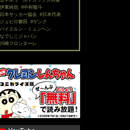
#伊東純也
#中村敬斗
#日本サッカー協会
#日本代表
#ジュビロ磐田
#ゲンク
#バイエルン・ミュンヘン
#なでしこジャパン
#川崎フロンターレ