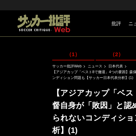
批評
ニ
Jリーグ
戦術
注目選手
海外サッ
監督
マネー
チームマ
日本代表
（1）
（2）
サッカー批評Web
ニュース
日本代表
【アジアカップ「ベスト8で撤退」4つの要因】森
ンディション問題も【サッカー日本代表分析】(1)
【アジアカップ「ベス
督自身が「敗因」と認
られないコンディショ
析】(1)