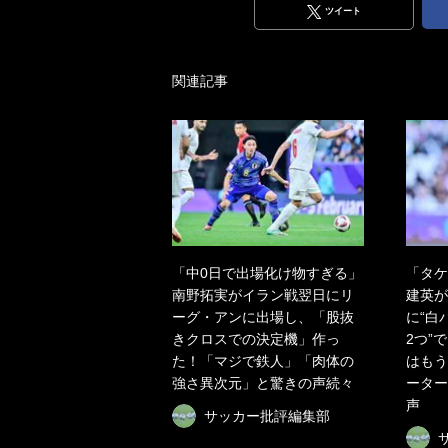
ツイート
関連記事
「中0日で出場化け物すぎる」
「タケ
南野拓実がイラン戦翌日にリ
建英が
ーグ・アンに出場し、「股抜
に“白
きクロスでの決定機」作っ
2つ”
た！「マジで鉄人」「肉体の
はもう
強さ異次元」と驚きの声続々
ーター
声
サッカー批評編集部