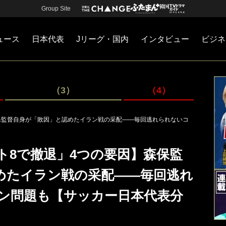
Group Site
ュース
日本代表
Jリーグ・国内
インタビュー
ビジネ
・国内
カー
ネジメント
Jリーグ・国内
戦術
注目選手
海外サッカー
監督
マネー
チームマネジメント
日本代表
（3）
（4）
保監督自身が「敗因」と認めたイラン戦の采配――毎回逃れられないコ
ト8で撤退」4つの要因】森保監
めたイラン戦の采配――毎回逃れ
ン問題も【サッカー日本代表分