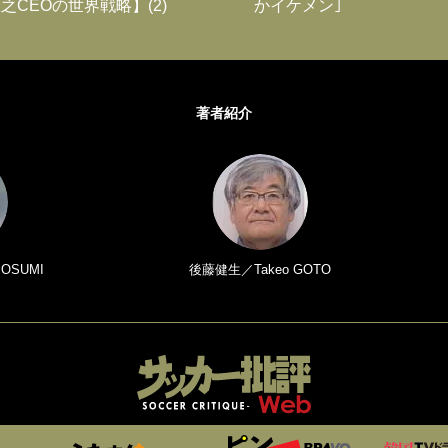
之CEOの世界戦略】(2)
かイケメン｣
著者紹介
 OSUMI
後藤健生／Takeo GOTO