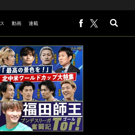
ス
動画
連載
熊崎敬の「路地から始まる処世術」
下田恒幸の「10倍面白くなるサッカー中継の見方」
サッカー批評PHOTOギャラリー「ピッチの焦点」
後藤健生の「蹴球放浪記」
原悦生PHOTOギャラリー「サッカー遠近」
「だれかに言いたくなる記録」
福田師王「ブンデスリーガ奮闘記 Tor!」
大住良之の「この世界のコーナーエリアから」