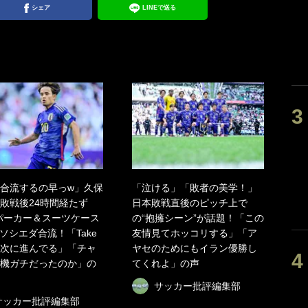
シェア
LINEで送る
合流するの早っw」久保
「泣ける」「敗者の美学！」
敗戦後24時間経たず
日本敗戦直後のピッチ上で
パーカー＆スーツケース
の“抱擁シーン”が話題！「この
でソシエダ合流！「Take
友情見てホッコリする」「ア
次に進んでる」「チャ
ヤセのためにもイラン優勝し
機ガチだったのか」の
てくれよ」の声
サッカー批評編集部
サッカー批評編集部