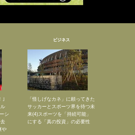
ビジネス
！｣
「怪しげなカネ」に頼ってきた
ポル
サッカーとスポーツ界を待つ未
ーシ
来(4)スポーツを「持続可能」
過去
にする「真の投資」の必要性
爽や