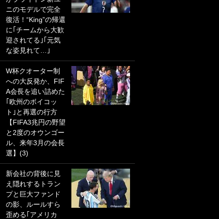
ニのモデルで完全
PKにイタリア代表
復活！“King”の帰還
GKも成す術なし！
に｢チームから大歓
｢ノーチャンスすぎ
迎されてる｣｢元気
るわ｣｢綺世のPKの
な姿見れて…｣
上手さは世界屈指
かも｣
W杯クオーター制
への大反発か、FIF
｢また敬斗が魚に
A会長を追い詰めた
笑｣菅原由勢がW杯
｢欧州のボイコッ
戦士の夏休み秘蔵
ト｣と再選の行方
ショット公開！ 川
【FIFA3兆円の野望
口春奈と結婚のモ
と2度のオウンゴー
テ男も登場で｢写真
ル、来年3月の会長
全部楽しそう｣｢タ
選】(3)
ケの水中かわいす
ぎる」
新会社の背後に見
え隠れするトラン
｢セカンドで決まり
プと巨大ファンド
だな｣19歳の日本代
の影、ルールすら
表MFが加入したス
歪める｢アメリカ
ペイン名門、“地中