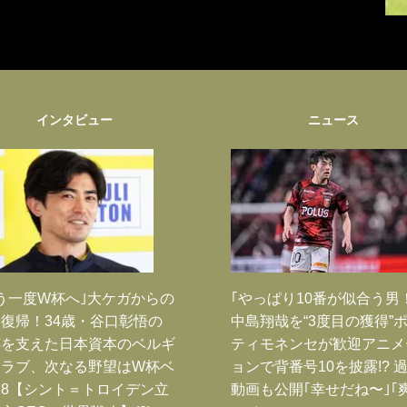
インタビュー
ニュース
う一度W杯へ｣大ケガからの
｢やっぱり10番が似合う男
復帰！34歳・谷口彰悟の
中島翔哉を“3度目の獲得”
跡を支えた日本資本のベルギ
ティモネンセが歓迎アニメ
クラブ、次なる野望はW杯ベ
ョンで背番号10を披露!? 
8【シント＝トロイデン立
動画も公開｢幸せだね〜｣｢