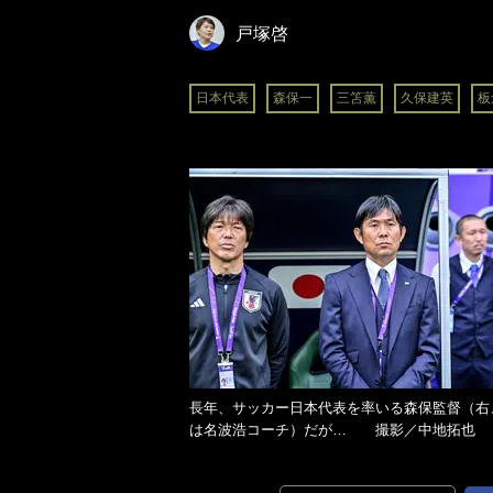
戸塚啓
日本代表
森保一
三笘薫
久保建英
板
長年、サッカー日本代表を率いる森保監督（右
は名波浩コーチ）だが… 撮影／中地拓也