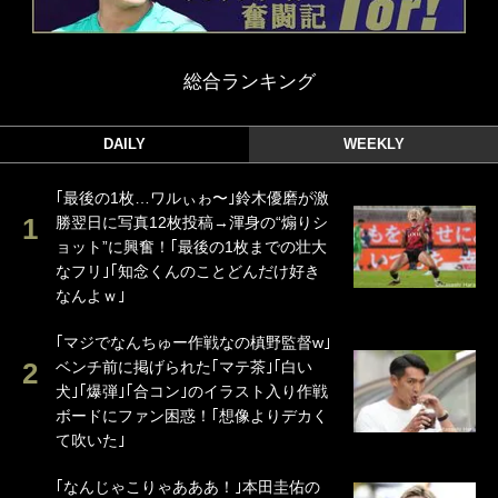
総合ランキング
DAILY
WEEKLY
｢最後の1枚…ワルぃゎ〜｣鈴木優磨が激
勝翌日に写真12枚投稿→渾身の“煽りシ
ョット”に興奮！｢最後の1枚までの壮大
なフリ｣｢知念くんのことどんだけ好き
なんよｗ｣
｢マジでなんちゅー作戦なの槙野監督w｣
ベンチ前に掲げられた｢マテ茶｣｢白い
犬｣｢爆弾｣｢合コン｣のイラスト入り作戦
ボードにファン困惑！｢想像よりデカく
て吹いた｣
｢なんじゃこりゃあああ！｣本田圭佑の