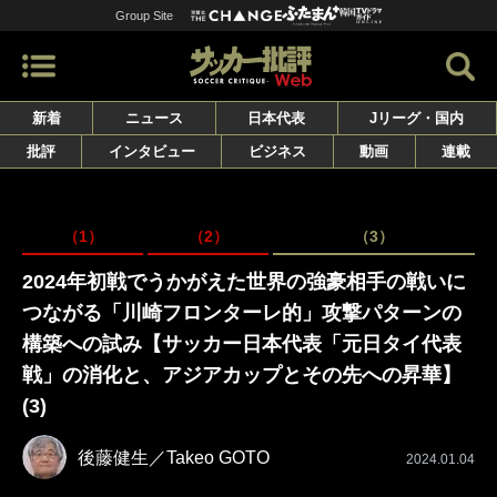
Group Site
新着
ニュース
日本代表
Jリーグ・国内
批評
インタビュー
ビジネス
動画
連載
（1）
（2）
（3）
2024年初戦でうかがえた世界の強豪相手の戦いに
つながる「川崎フロンターレ的」攻撃パターンの
構築への試み【サッカー日本代表「元日タイ代表
戦」の消化と、アジアカップとその先への昇華】
(3)
後藤健生／Takeo GOTO
2024.01.04