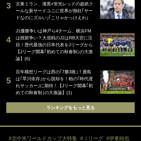
古巣ミラン、漆黒×蛍光レッドの超絶ク
ールな新サードユニに世界が熱狂｢サー
ドなのにズルい｣｢こりゃかっけえわ｣
J1優勝争いは神戸ら4チーム、横浜FM
は残留争い？大混戦のJ2はRB大宮に注
目！歴代最強の日本代表をJリーグから
【Jリーグ開幕｢初めての秋春制｣の大激
論】(6)
百年構想リーグは西の｢7勝3敗｣！鹿島
は｢早川依存｣から脱却を！柏の｢時代遅
れサッカー｣に期待！【Jリーグ開幕｢初
めての秋春制｣の大激論】(1)
ランキングをもっと見る
#北中米ワールドカップ大特集
#Ｊリーグ
#伊東純也