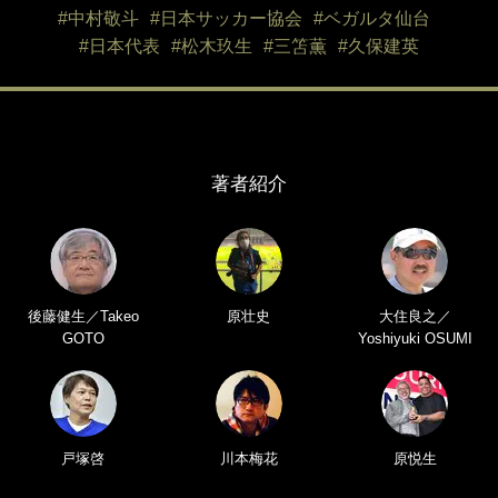
#中村敬斗
#日本サッカー協会
#ベガルタ仙台
#日本代表
#松木玖生
#三笘薫
#久保建英
著者紹介
後藤健生／Takeo
原壮史
大住良之／
GOTO
Yoshiyuki OSUMI
戸塚啓
川本梅花
原悦生