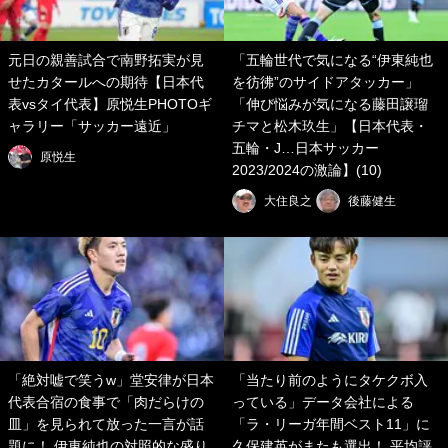
元日の親善試合で南野拓実が見
「五輪世代で気になる“伊東純也
せたカタールへの期待【日本代
を彷彿”のサイドアタッカー」
表vsタイ代表】原悦生PHOTOギ
「伸び悩みが気になる藤田譲瑠
ャラリー「サッカー遠近」
チマと松木玖生」【日本代表・
五輪・J…日本サッカー
原悦生
2023/2024の激論】(10)
大住良之
後藤健生
「絶対嘘で笑うw」堂安律が日本
「当たり前のようにタケクボ入
代表合宿の食事で「肉だらけの
っている」データ会社による
皿」を見られて放った一言が話
「ラ・リーガ年間ベスト11」に
題に！ 伊東純也の対照的な盛り
久保建英がまたも選出！ 平均評