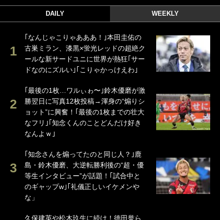
DAILY
WEEKLY
｢なんじゃこりゃあああ！｣本田圭佑の
古巣ミラン、漆黒×蛍光レッドの超絶ク
ールな新サードユニに世界が熱狂｢サー
ドなのにズルい｣｢こりゃかっけえわ｣
｢最後の1枚…ワルぃゎ〜｣鈴木優磨が激
勝翌日に写真12枚投稿→渾身の“煽りシ
ョット”に興奮！｢最後の1枚までの壮大
なフリ｣｢知念くんのことどんだけ好き
なんよｗ｣
｢知念さんを煽ってたのと同じ人？｣鹿
島・鈴木優磨、大逆転勝利後の“超・優
等生インタビュー”が話題！｢試合中と
のギャップw｣｢礼儀正しいイケメンや
な」
久保建英や松木玖生に続け！徳田誉ら