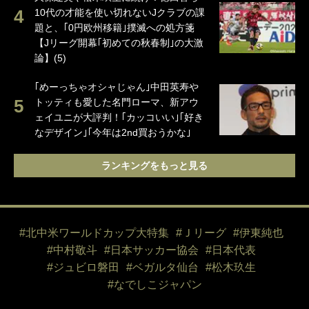
10代の才能を使い切れないJクラブの課
題と、｢0円欧州移籍｣撲滅への処方箋
【Jリーグ開幕｢初めての秋春制｣の大激
論】(5)
｢めーっちゃオシャじゃん｣中田英寿や
トッティも愛した名門ローマ、新アウ
ェイユニが大評判！｢カッコいい｣｢好き
なデザイン｣｢今年は2nd買おうかな｣
ランキングをもっと見る
#北中米ワールドカップ大特集
#Ｊリーグ
#伊東純也
#中村敬斗
#日本サッカー協会
#日本代表
#ジュビロ磐田
#ベガルタ仙台
#松木玖生
#なでしこジャパン