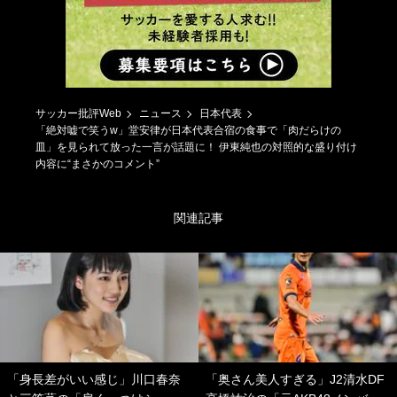
サッカー批評Web
ニュース
日本代表
「絶対嘘で笑うw」堂安律が日本代表合宿の食事で「肉だらけの
皿」を見られて放った一言が話題に！ 伊東純也の対照的な盛り付け
内容に“まさかのコメント”
関連記事
「身長差がいい感じ」川口春奈
「奥さん美人すぎる」J2清水DF