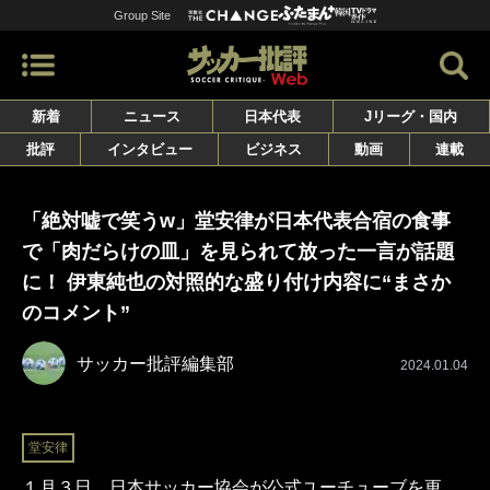
Group Site
新着
ニュース
日本代表
Jリーグ・国内
批評
インタビュー
ビジネス
動画
連載
「絶対嘘で笑うw」堂安律が日本代表合宿の食事
で「肉だらけの皿」を見られて放った一言が話題
に！ 伊東純也の対照的な盛り付け内容に“まさか
のコメント”
サッカー批評編集部
2024.01.04
堂安律
１月３日、日本サッカー協会が公式ユーチューブを更