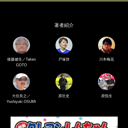
著者紹介
後藤健生／Takeo
戸塚啓
川本梅花
GOTO
大住良之／
原壮史
原悦生
Yoshiyuki OSUMI