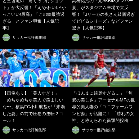
と三笘薫の「肩くっつけショッ
高橋祐治の「元AKB48メンバー
ト」が大反響！「え!かわいい!か
妻」がスタジアム来場で大反
っこいい!最高」「この絵最強過
響！「Jリーガの奥さん綺麗過ぎ
ぎる」とファン興奮【人気記
てビビるシリーズ」などファン
事】
驚き【人気記事】
サッカー批評編集部
サッカー批評編集部
【画像あり】「美人すぎ！」
「ほんまに綺麗すぎる…」「無
「めちゃめちゃ美人で羨ましい
双の美しさ」アーセナルMFの世
な〜」横浜FC小川航基が「来場
界的美人妻の「ユニフォームワ
した妻」の前で圧巻の逆転２ゴ
ンピ姿」が話題に！ 「勝利の女
ール！
神」と称えられた衝撃的投稿
サッカー批評編集部
サッカー批評編集部