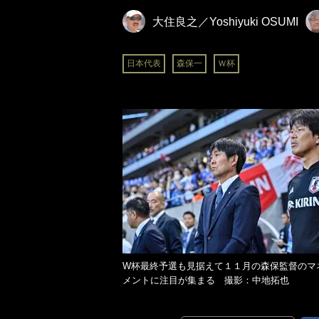
大住良之／Yoshiyuki OSUMI
日本代表
森保一
Ｗ杯
W杯最終予選も見据えて１１月の森保監督のマ
メントに注目が集まる 撮影：中地拓也