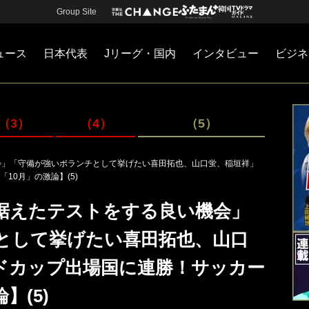
Group Site
ュース
日本代表
Jリーグ・国内
インタビュー
ビジネ
・国内
カー
ネジメント
Jリーグ・国内
戦術
注目選手
海外サッカー
監督
マネー
チームマネジメント
日本代表
（3）
（4）
（5）
会」「守備が強いボランチとして挙げたい喜田拓也、山口蛍、稲垣祥」
10月」の激論】(5)
見据えたテストをする良い機会」
として挙げたい喜田拓也、山口
ドカップ出場国に連勝！サッカー
】(5)