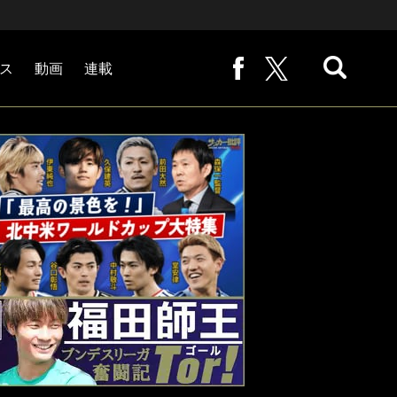
ス
動画
連載
熊崎敬の「路地から始まる処世術」
下田恒幸の「10倍面白くなるサッカー中継の見方」
サッカー批評PHOTOギャラリー「ピッチの焦点」
後藤健生の「蹴球放浪記」
原悦生PHOTOギャラリー「サッカー遠近」
「だれかに言いたくなる記録」
福田師王「ブンデスリーガ奮闘記 Tor!」
大住良之の「この世界のコーナーエリアから」