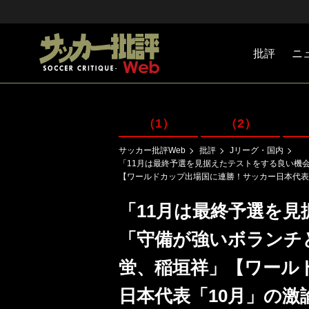
批評
ニ
Jリーグ
戦術
注目選手
海外サッ
監督
マネー
チームマ
日本代表
（1）
（2）
サッカー批評Web
批評
Jリーグ・国内
「11月は最終予選を見据えたテストをする良い機
【ワールドカップ出場国に連勝！サッカー日本代表「
「11月は最終予選を
「守備が強いボランチ
蛍、稲垣祥」【ワール
日本代表「10月」の激論