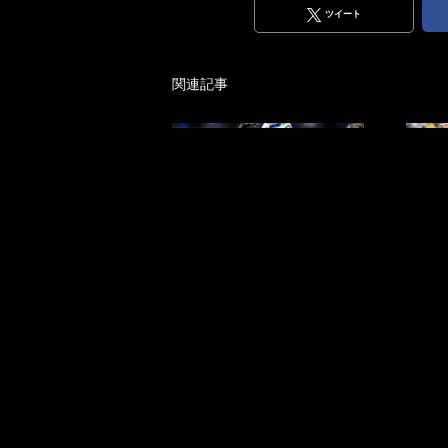
ツイート
関連記事
【森保ジャパンのFW争い激化
【森保
で、どうなる序列!?（1）】浅
で、ど
野拓磨がジャンプアップし、
田綺世
古橋亨梧も“残留アピール”。
価ダウ
10月シリーズで動いた“FW陣
される
の最新序列”
るのは