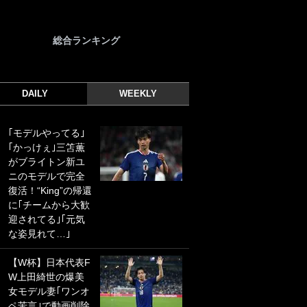
総合ランキング
DAILY
WEEKLY
｢モデルやってる｣
｢光の速さじゃん｣
｢かっけぇ｣三笘薫
｢えっぐいミドル｣
がブライトン新ユ
ドイツ名門移籍の
ニのモデルで完全
日本代表23歳ボラ
復活！“King”の帰還
ンチ、移籍後初ゴ
に｢チームから大歓
ールに驚愕！｢見た
迎されてる｣｢元気
事ないシュートや｣
な姿見れて…｣
｢聡がどんどん遠く
なっていく」
【W杯】日本代表F
W上田綺世の爆美
｢誰が止めれんねん
女モデル妻｢ワンオ
w｣フェイエ上田綺
ペ苦言｣で動画削除
世の“神コース”弾丸