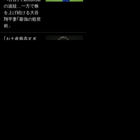
の波紋…一方で株
PKにイタリア代表
を上げ続ける大谷
GKも成す術なし！
翔平妻｢最強の処世
｢ノーチャンスすぎ
術」
るわ｣｢綺世のPKの
上手さは世界屈指
｢お土産最高すぎ
かも｣
笑｣｢どうやって入
手？｣ブライトン帰
｢また敬斗が魚に
還の三笘薫、同僚
笑｣菅原由勢がW杯
に“ポケカ”をプレゼ
戦士の夏休み秘蔵
ント！｢薫の笑顔見
ショット公開！ 川
れてよかった｣｢大
口春奈と結婚のモ
喜びのリュテル可
テ男も登場で｢写真
愛すぎ｣
全部楽しそう｣｢タ
ケの水中かわいす
W杯クオーター制
ぎる」
への大反発か、FIF
A会長を追い詰めた
｢セカンドで決まり
｢欧州のボイコッ
だな｣19歳の日本代
ト｣と再選の行方
表MFが加入したス
【FIFA3兆円の野望
ペイン名門、“地中