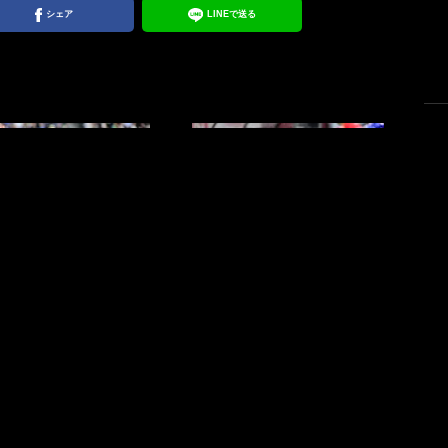
シェア
LINEで送る
ジャパンのFW争い激化
「メッシみたいなフリーキッ
うなる序列!?（2）】上
ク蹴るやんw」久保建英の左足
は9月から一転、やや評
グラウンダーFKが「惜しかっ
ンか。4人中3人が選出
た」と話題！「FK決めてほし
見通しのFW陣で生き残
い」「後はFKが決まるように
――
なれば完璧」の声
サッカー批評編集部