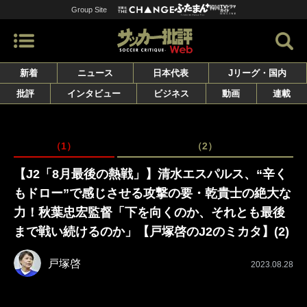
Group Site
新着
ニュース
日本代表
Jリーグ・国内
批評
インタビュー
ビジネス
動画
連載
（1）
（2）
【J2「8月最後の熱戦」】清水エスパルス、“辛く
もドロー”で感じさせる攻撃の要・乾貴士の絶大な
力！秋葉忠宏監督「下を向くのか、それとも最後
まで戦い続けるのか」【戸塚啓のJ2のミカタ】(2)
戸塚啓
2023.08.28