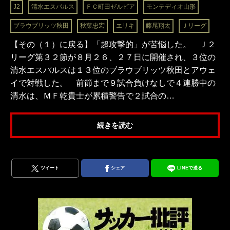
J2
清水エスパルス
ＦＣ町田ゼルビア
モンテディオ山形
ブラウブリッツ秋田
秋葉忠宏
エリキ
藤尾翔太
Ｊリーグ
【その（１）に戻る】「超攻撃的」が苦悩した。 Ｊ２
リーグ第３２節が８月２６、２７日に開催され、３位の
清水エスパルスは１３位のブラウブリッツ秋田とアウェ
イで対戦した。 前節まで９試合負けなしで４連勝中の
清水は、ＭＦ乾貴士が累積警告で２試合の…
続きを読む
ツイート
シェア
LINEで送る