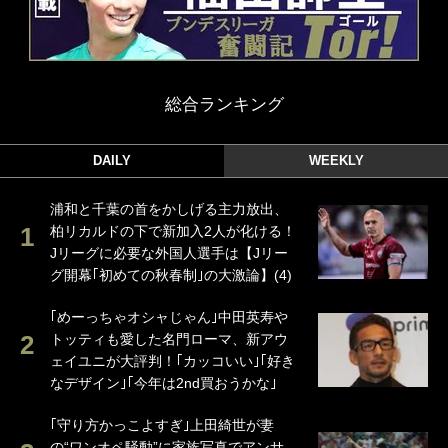
総合ランキング
DAILY
WEEKLY
浦和と千葉の首をかしげる主力放出、
柏リカルドの下で新加入2人が化ける！
Jリーグに必要な外国人選手は【Jリー
グ開幕｢初めての秋春制｣の大激論】(4)
｢めーっちゃオシャじゃん｣中田英寿や
トッティも愛した名門ローマ、新アウ
ェイユニが大評判！｢カッコいい｣｢好き
なデザイン｣｢今年は2nd買おうかな｣
｢守り方かっこよすぎ｣上田綺世が妻
の“ワンオペ騒動”に家族写真でアンサ