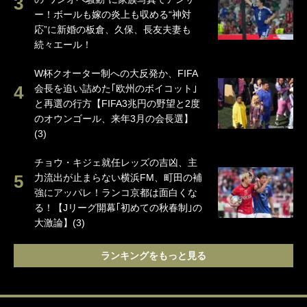
ー！ボールも嫁の炎上も収める“神対
応”に新婚の板倉、久保、長友夫妻も
続々エール！
W杯クオーター制への大反発か、FIFA
会長を追い詰めた｢欧州のボイコット｣
と再選の行方【FIFA3兆円の野望と2度
のオウンゴール、来年3月の会長選】
(3)
チョウ・キジェ就任レッズの吉凶、主
力流出が止まらない横浜FM、町田の補
強にアッパレ！ランコ京都は面白くな
る！【Jリーグ開幕｢初めての秋春制｣の
大激論】(3)
ランキングをもっと見る