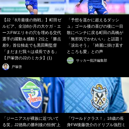
【J2「8月最後の熱戦」】町田ゼ
「予想を遥かに超えるダッシ
ルビア、全治8か月の大ケガ・エ
ュ」ゴール後の喜びの後に一目
ースFWエリキの穴を埋める交代
散にベンチに戻る町田の高橋が
選手の躍動＆感動！2位と「勝点
「無邪気でかわいい」と話題！
差9」首位独走でも黒田剛監督
「涙出そう」「綺麗に掛け直す
「まだまだ我々は成長できる」
ところも愛」との声
【戸塚啓のJ2のミカタ】(1)
サッカー批評編集部
戸塚啓
「ジーニアスが裸族に近づいて
「ワールドクラス！」18歳の長
る笑」J2徳島の勝利後の恒例”上
身FW後藤啓介のドリブル強烈ミ