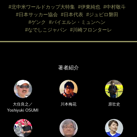
#北中米ワールドカップ大特集
#伊東純也
#中村敬斗
#日本サッカー協会
#日本代表
#ジュビロ磐田
#ゲンク
#バイエルン・ミュンヘン
#なでしこジャパン
#川崎フロンターレ
著者紹介
大住良之／
川本梅花
原壮史
Yoshiyuki OSUMI