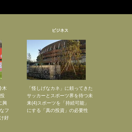
ビジネス
鈴木
「怪しげなカネ」に頼ってきた
枚投
サッカーとスポーツ界を待つ未
に興
来(4)スポーツを「持続可能」
大なフ
にする「真の投資」の必要性
だけ好