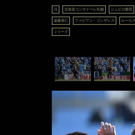
J1
北海道コンサドーレ札幌
ジュビロ磐田
遠藤保仁
ファビアン・ゴンザレス
ルーカ
Ｊリーグ