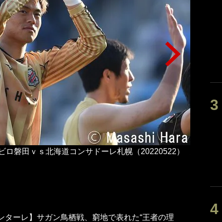
ロ磐田ｖｓ北海道コンサドーレ札幌（20220522）
急遽の出
撮影／原
ンターレ】サガン鳥栖戦、窮地で表れた“王者の理