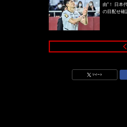
由”！ 日
の目配せ確
ツイート