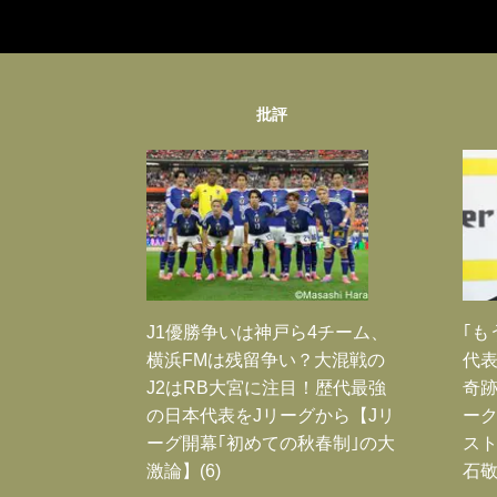
批評
J1優勝争いは神戸ら4チーム、
｢も
横浜FMは残留争い？大混戦の
代表
J2はRB大宮に注目！歴代最強
奇
の日本代表をJリーグから【Jリ
ー
ーグ開幕｢初めての秋春制｣の大
スト
激論】(6)
石敬