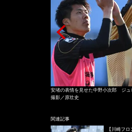
ドーレ札幌
安堵の表情を見せた中野小次郎 ジュビ
撮影／原壮史
関連記事
【川崎フロ