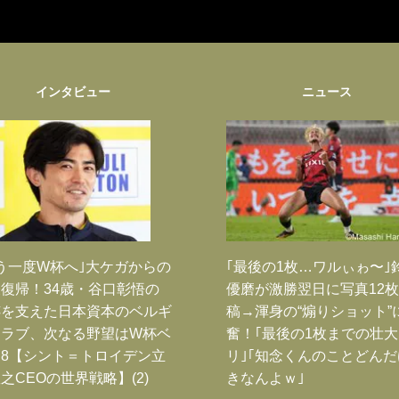
インタビュー
ニュース
う一度W杯へ｣大ケガからの
｢最後の1枚…ワルぃゎ〜｣
復帰！34歳・谷口彰悟の
優磨が激勝翌日に写真12
跡を支えた日本資本のベルギ
稿→渾身の“煽りショット”
クラブ、次なる野望はW杯ベ
奮！｢最後の1枚までの壮
8【シント＝トロイデン立
リ｣｢知念くんのことどん
之CEOの世界戦略】(2)
きなんよｗ｣