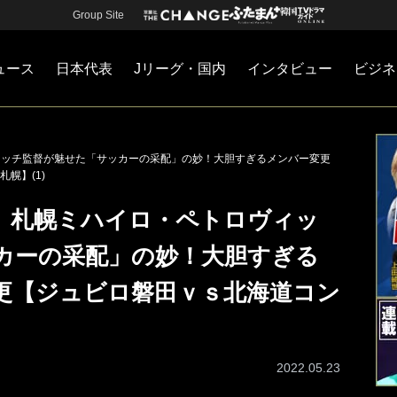
Group Site
ュース
日本代表
Jリーグ・国内
インタビュー
ビジネ
・国内
カー
ネジメント
Jリーグ・国内
戦術
注目選手
海外サッカー
監督
マネー
チームマネジメント
日本代表
ィッチ監督が魅せた「サッカーの采配」の妙！大胆すぎるメンバー変更
幌】(1)
析】札幌ミハイロ・ペトロヴィッ
カーの采配」の妙！大胆すぎる
更【ジュビロ磐田ｖｓ北海道コン
2022.05.23