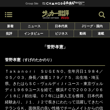
Group Site
新着
ニュース
日本代表
Jリーグ・国内
批評
インタビュー
ビジネス
動画
連載
「菅野孝憲」
菅野孝憲
（すげのたかのり）
Ｔａｋａｎｏｒｉ ＳＵＧＥＮＯ。生年月日１９８４／
０５／０３、身長／体重１７９／７５、出生地・埼玉
県。きたはらＳＣ－ヴェルディＪｒユース－東京ヴェル
ディ１９６９ユースを経て、横浜ＦＣで２００３／０６
／１８にＪ初出場。０７年には新人王を獲得、日本代表
経験あり。Ｊ１、Ｊ２で長きにわたって活躍してきたベ
テランＧＫ。面倒見の良い性格でチームメイトからの信