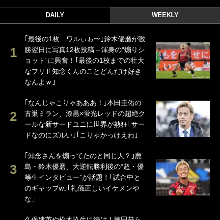
DAILY
WEEKLY
｢最後の1枚…ワルぃゎ〜｣鈴木優磨が激
勝翌日に写真12枚投稿→渾身の“煽りシ
ョット”に興奮！｢最後の1枚までの壮大
なフリ｣｢知念くんのことどんだけ好き
なんよｗ｣
｢なんじゃこりゃあああ！｣本田圭佑の
古巣ミラン、漆黒×蛍光レッドの超絶ク
ールな新サードユニに世界が熱狂｢サー
ドなのにズルい｣｢こりゃかっけえわ｣
｢知念さんを煽ってたのと同じ人？｣鹿
島・鈴木優磨、大逆転勝利後の“超・優
等生インタビュー”が話題！｢試合中と
のギャップw｣｢礼儀正しいイケメンや
な」
久保建英や松木玖生に続け！徳田誉ら