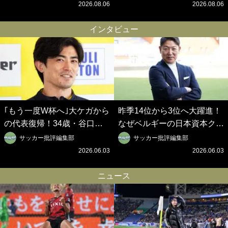
歴代最強の日本代表をJリー
｢0円欧州移籍｣撲滅への処方
2026.08.06
2026.08.06
グから【Jリーグ開幕｢初めて
箋【Jリーグ開幕｢初めての秋
の秋春制｣の大激論】(6)
春制｣の大激論】(5)
インタビュー
｢もう一度W杯へ｣大ケガから
昨季14位から3位へ大躍進！
の代表復帰！34歳・谷口彰
なぜベルギーの日本資本クラ
悟の奇跡を支えた日本資本の
ブは創設102年目に歴史的快
サッカー批評編集部
サッカー批評編集部
ベルギークラブ、次なる野望
挙を成し遂げられたのか？
2026.06.03
2026.06.03
はW杯ベスト8【シント＝ト
【シント＝トロイデン立石敬
ロイデン立石敬之CEOの世
之CEOの世界戦略】(1)
ニュース
界戦略】(2)