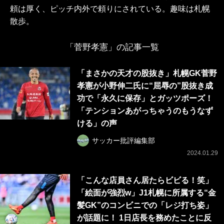
頼は厚く、ピッチ内外で頼りにされている。趣味は札幌
散歩。
「菅野孝憲」の記事一覧
「まさかの天才の股抜き」札幌GK菅野
孝憲が小野伸二氏に“屈辱の”股抜き成
功で「永久に保存」とガッツポーズ！
「テンションあがっちゃうのもうなず
ける」の声
サッカー批評編集部
2024.01.29
「こんな店員さん居たらビビる！笑」
「絵面が強烈w」J1札幌に所属する“金
髪GK”のコンビニでの「レジ打ち姿」
が話題に！ 1日店長を務めたことに反