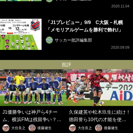
2020.11.04
「J1プレビュー」9/9 C大阪－札幌
「メモリアルゲームを勝利で飾れ!」
サッカー批評編集部
2020.09.09
批評
J1優勝争いは神戸ら4チー
久保建英や松木玖生に続け！
ム、横浜FMは残留争い？大
徳田誉ら10代の才能を使い
混戦のJ2はRB大宮に注目！
切れないJクラブの課題と、
大住良之
後藤健生
大住良之
後藤健生