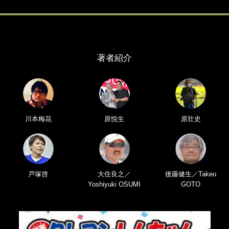
著者紹介
川本梅花
原悦生
原壮史
戸塚啓
大住良之／
後藤健生／Takeo
Yoshiyuki OSUMI
GOTO