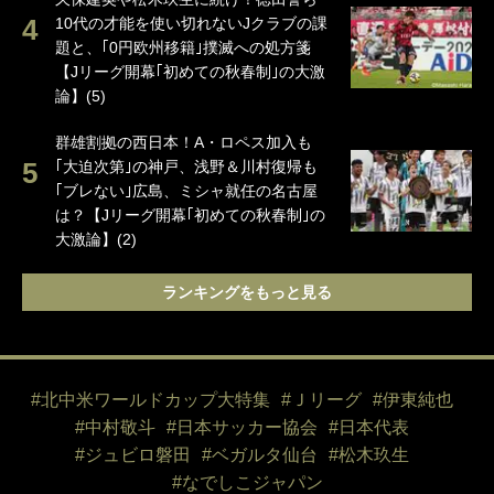
10代の才能を使い切れないJクラブの課
題と、｢0円欧州移籍｣撲滅への処方箋
【Jリーグ開幕｢初めての秋春制｣の大激
論】(5)
群雄割拠の西日本！A・ロペス加入も
｢大迫次第｣の神戸、浅野＆川村復帰も
｢ブレない｣広島、ミシャ就任の名古屋
は？【Jリーグ開幕｢初めての秋春制｣の
大激論】(2)
ランキングをもっと見る
#北中米ワールドカップ大特集
#Ｊリーグ
#伊東純也
#中村敬斗
#日本サッカー協会
#日本代表
#ジュビロ磐田
#ベガルタ仙台
#松木玖生
#なでしこジャパン