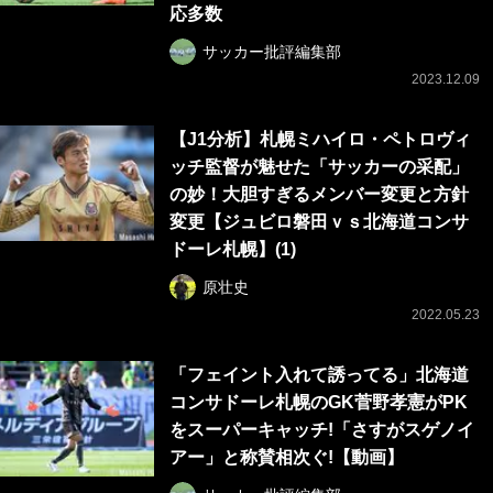
応多数
サッカー批評編集部
2023.12.09
【J1分析】札幌ミハイロ・ペトロヴィ
ッチ監督が魅せた「サッカーの采配」
の妙！大胆すぎるメンバー変更と方針
変更【ジュビロ磐田ｖｓ北海道コンサ
ドーレ札幌】(1)
原壮史
2022.05.23
「フェイント入れて誘ってる」北海道
コンサドーレ札幌のGK菅野孝憲がPK
をスーパーキャッチ!「さすがスゲノイ
アー」と称賛相次ぐ!【動画】