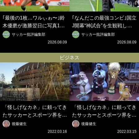
｢最後の1枚…ワルぃゎ〜｣鈴
｢なんだこの最強コンビ｣国立
木優磨が激勝翌日に写真12
J開幕“神試合”を生観戦した
枚投稿→渾身の“煽りショッ
仲良しサッカー美女コンビの
サッカー批評編集部
サッカー批評編集部
ト”に興奮！｢最後の1枚まで
現地ショットが話題！｢メッ
2026.08.09
2026.08.09
の壮大なフリ｣｢知念くんのこ
シとクリロナレベルです｣｢め
とどんだけ好きなんよｗ｣
ちゃくちゃ可愛い｣
ビジネス
「怪しげなカネ」に頼ってき
「怪しげなカネ」に頼ってき
たサッカーとスポーツ界を待
たサッカーとスポーツ界を待
つ未来(4)スポーツを「持続
つ未来(3)「ロシアン・マネ
後藤健生
後藤健生
可能」にする「真の投資」の
ー」に続く中東の「オイルマ
2022.03.16
2022.03.15
必要性
ネー」の危険性