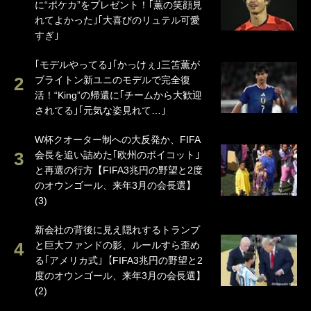
に“ポケカ”をプレゼント！｢薫の笑顔見
れてよかった｣｢大喜びのリュテル可愛
すぎ｣
｢モデルやってる｣｢かっけぇ｣三笘薫が
ブライトン新ユニのモデルで完全復
活！“King”の帰還に｢チームから大歓迎
されてる｣｢元気な姿見れて…｣
W杯クオーター制への大反発か、FIFA
会長を追い詰めた｢欧州のボイコット｣
と再選の行方【FIFA3兆円の野望と2度
のオウンゴール、来年3月の会長選】
(3)
新会社の背後に見え隠れするトランプ
と巨大ファンドの影、ルールすら歪め
る｢アメリカ式｣【FIFA3兆円の野望と2
度のオウンゴール、来年3月の会長選】
(2)