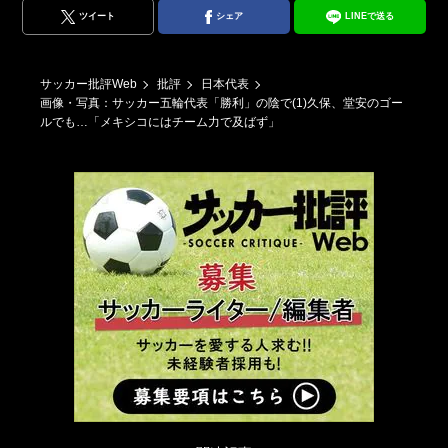
ツイート
シェア
LINEで送る
サッカー批評Web
批評
日本代表
画像・写真：サッカー五輪代表「勝利」の陰で(1)久保、堂安のゴー
ルでも…「メキシコにはチーム力で及ばず」