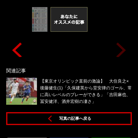
関連記事
【東京オリンピック直前の激論】 大住良之×
後藤健生(1)「久保建英から堂安律のゴール、常
に高いレベルのプレーができる」「吉田麻也、
冨安健洋、酒井宏樹の凄さ」
写真の記事へ戻る