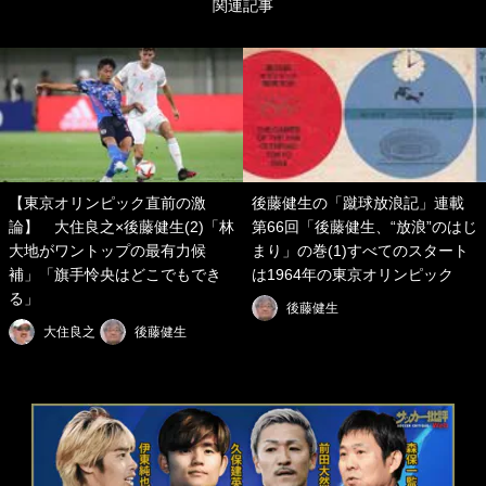
関連記事
【東京オリンピック直前の激
後藤健生の「蹴球放浪記」連載
論】 大住良之×後藤健生(2)「林
第66回「後藤健生、“放浪”のはじ
大地がワントップの最有力候
まり」の巻(1)すべてのスタート
補」「旗手怜央はどこでもでき
は1964年の東京オリンピック
る」
後藤健生
大住良之
後藤健生