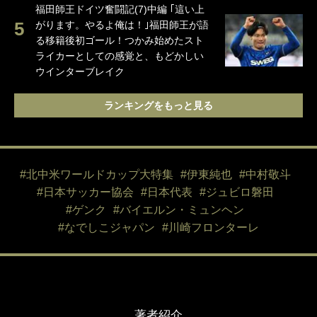
福田師王ドイツ奮闘記(7)中編 ｢這い上
がります。やるよ俺は！｣福田師王が語
る移籍後初ゴール！つかみ始めたスト
ライカーとしての感覚と、もどかしい
ウインターブレイク
ランキングをもっと見る
#北中米ワールドカップ大特集
#伊東純也
#中村敬斗
#日本サッカー協会
#日本代表
#ジュビロ磐田
#ゲンク
#バイエルン・ミュンヘン
#なでしこジャパン
#川崎フロンターレ
著者紹介