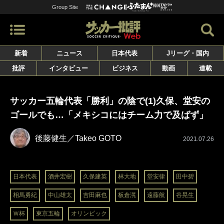
Group Site
新着
ニュース
日本代表
Jリーグ・国内
批評
インタビュー
ビジネス
動画
連載
サッカー五輪代表「勝利」の陰で(1)久保、堂安の
ゴールでも…「メキシコにはチーム力で及ばず」
後藤健生／Takeo GOTO
2021.07.26
日本代表
酒井宏樹
久保建英
林大地
堂安律
田中碧
相馬勇紀
中山雄太
吉田麻也
板倉滉
遠藤航
谷晃生
Ｗ杯
東京五輪
オリンピック