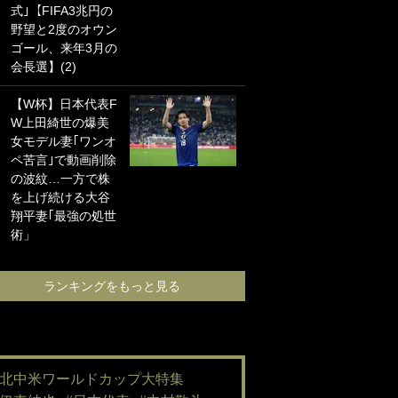
式｣【FIFA3兆円の
海の夕日”新アウェ
野望と2度のオウン
イユニに大反響｢か
ゴール、来年3月の
っこよすぎ｣｢革新
会長選】(2)
的｣｢ソソられる！｣
【W杯】日本代表F
｢嫁さん美人すぎる
W上田綺世の爆美
て｣W杯で日本を沈
女モデル妻｢ワンオ
めた“天敵FW”が結
ペ苦言｣で動画削除
婚！ 才色兼備の妻
の波紋…一方で株
との挙式ショット
を上げ続ける大谷
に｢セレソン妻の中
翔平妻｢最強の処世
で一番美人｣｢ミラ
術」
ンダ･カーに似て
る｣
ランキングをもっと見る
ランキングをも
#北中米ワールドカップ大特集