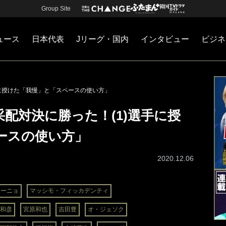
Group Site
ュース
日本代表
Jリーグ・国内
インタビュー
ビジネ
・国内
カー
ネジメント
Jリーグ・国内
戦術
注目選手
海外サッカー
監督
マネー
チームマネジメント
日本代表
手に授けた「我慢」と「スペースの使い方」
配対決に勝った！(1)選手に授
ースの使い方」
2020.12.06
シーニョ
マッシモ・フィッカデンティ
和彦
宮原和也
吉田豊
オ・ジェソク