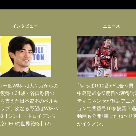
インタビュー
ニュース
う一度W杯へ｣大ケガからの
｢やっぱり10番が似合う男
復帰！34歳・谷口彰悟の
中島翔哉を“3度目の獲得”
跡を支えた日本資本のベルギ
ティモネンセが歓迎アニメ
クラブ、次なる野望はW杯ベ
ョンで背番号10を披露!? 
8【シント＝トロイデン立
動画も公開｢幸せだね〜｣｢
之CEOの世界戦略】(2)
かイケメン｣