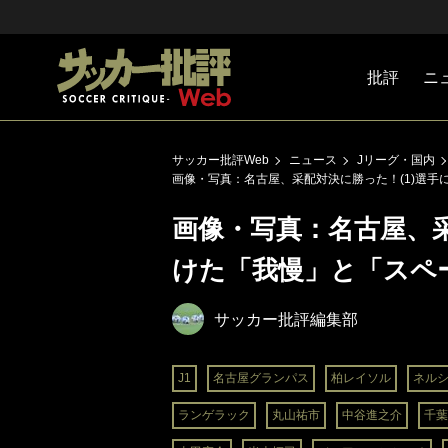
批評
ニ
Jリーグ
戦術
注目選手
海外サッ
監督
マネー
チームマ
日本代表
サッカー批評Web
ニュース
Jリーグ・国内
画像・写真：名古屋、采配対決に勝った！(1)選
画像・写真：名古屋、采
けた「我慢」と「スペ
サッカー批評編集部
J1
名古屋グランパス
柏レイソル
ネル
ランゲラック
丸山祐市
中谷進之介
千葉