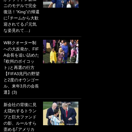
ニのモデルで完全
PKにイタリア代表
復活！“King”の帰還
GKも成す術なし！
に｢チームから大歓
｢ノーチャンスすぎ
迎されてる｣｢元気
るわ｣｢綺世のPKの
な姿見れて…｣
上手さは世界屈指
かも｣
W杯クオーター制
への大反発か、FIF
｢また敬斗が魚に
A会長を追い詰めた
笑｣菅原由勢がW杯
｢欧州のボイコッ
戦士の夏休み秘蔵
ト｣と再選の行方
ショット公開！ 川
【FIFA3兆円の野望
口春奈と結婚のモ
と2度のオウンゴー
テ男も登場で｢写真
ル、来年3月の会長
全部楽しそう｣｢タ
選】(3)
ケの水中かわいす
ぎる」
新会社の背後に見
え隠れするトラン
｢セカンドで決まり
プと巨大ファンド
だな｣19歳の日本代
の影、ルールすら
表MFが加入したス
歪める｢アメリカ
ペイン名門、“地中