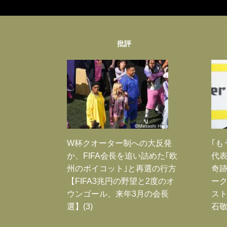
批評
W杯クオーター制への大反発
｢も
か、FIFA会長を追い詰めた｢欧
代表
州のボイコット｣と再選の行方
奇
【FIFA3兆円の野望と2度のオ
ー
ウンゴール、来年3月の会長
スト
選】(3)
石敬