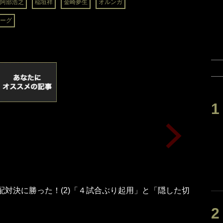
阿部浩之
稲垣祥
金崎夢生
オルンガ
ーグ
配対決に勝った！(2)「４試合ぶり起用」と「隠した切