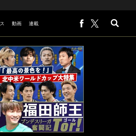
ス
動画
連載
熊崎敬の「路地から始まる処世術」
下田恒幸の「10倍面白くなるサッカー中継の見方」
サッカー批評PHOTOギャラリー「ピッチの焦点」
後藤健生の「蹴球放浪記」
原悦生PHOTOギャラリー「サッカー遠近」
「だれかに言いたくなる記録」
福田師王「ブンデスリーガ奮闘記 Tor!」
大住良之の「この世界のコーナーエリアから」