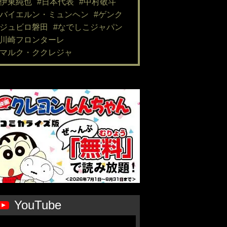
#伊東純也
#日本代表
#中村敬斗
#バイエルン・ミュンヘン
#ゲンク
#ジュビロ磐田
#なでしこジャパン
#川崎フロンターレ
#マルク・ククレジャ
YouTube