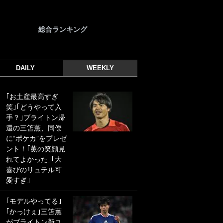
総合ランキング
DAILY
WEEKLY
｢お土産最高すぎ
｢光の速さじゃん｣
笑｣｢どうやって入
｢えっぐいミドル｣
手？｣ブライトン帰
ドイツ名門移籍の
還の三笘薫、同僚
日本代表23歳ボラ
に“ポケカ”をプレゼ
ンチ、移籍後初ゴ
ント！｢薫の笑顔見
ールに驚愕！｢見た
れてよかった｣｢大
事ないシュートや｣
喜びのリュテル可
｢聡がどんどん遠く
愛すぎ｣
なっていく」
｢モデルやってる｣
｢誰が止めれんねん
｢かっけぇ｣三笘薫
w｣フェイエ上田綺
がブライトン新ユ
世の“神コース”弾丸