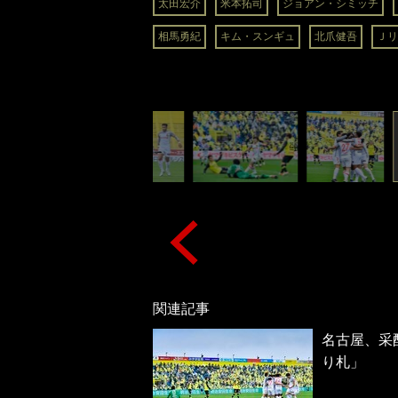
太田宏介
米本拓司
ジョアン・シミッチ
相馬勇紀
キム・スンギュ
北爪健吾
Ｊリ
関連記事
名古屋、采
り札」