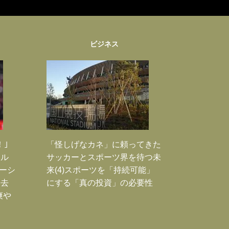
ビジネス
！｣
「怪しげなカネ」に頼ってきた
ポル
サッカーとスポーツ界を待つ未
ーシ
来(4)スポーツを「持続可能」
過去
にする「真の投資」の必要性
爽や