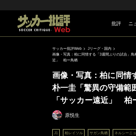
批評
ニ
Jリーグ
戦術
注目選手
海外サッ
監督
マネー
チームマ
日本代表
サッカー批評Web
Jリーグ・国内
画像・写真：柏に同情する「3週間ぶりの試合」鳥栖
近」 柏ー鳥栖
画像・写真：柏に同情
朴一圭「驚異の守備範囲
「サッカー遠近」 柏
原悦生
J1
柏レイソル
サガン鳥栖
ネルシーニ