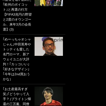
｢欧州のボイコッ
PKにイタリア代表
ト｣と再選の行方
GKも成す術なし！
【FIFA3兆円の野望
｢ノーチャンスすぎ
と2度のオウンゴー
るわ｣｢綺世のPKの
ル、来年3月の会長
上手さは世界屈指
選】(3)
かも｣
｢めーっちゃオシャ
｢また敬斗が魚に
じゃん｣中田英寿や
笑｣菅原由勢がW杯
トッティも愛した
戦士の夏休み秘蔵
名門ローマ、新ア
ショット公開！ 川
ウェイユニが大評
口春奈と結婚のモ
判！｢カッコいい｣
テ男も登場で｢写真
｢好きなデザイン｣
全部楽しそう｣｢タ
｢今年は2nd買おう
ケの水中かわいす
かな｣
ぎる」
｢お土産最高すぎ
｢セカンドで決まり
笑｣｢どうやって入
だな｣19歳の日本代
手？｣ブライトン帰
表MFが加入したス
還の三笘薫、同僚
ペイン名門、“地中