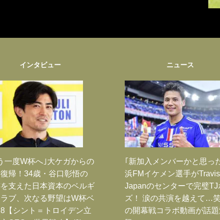
インタビュー
ニュース
う一度W杯へ｣大ケガからの
｢新加入メンバーかと思っ
復帰！34歳・谷口彰悟の
浜FMイケメン選手がTravis
跡を支えた日本資本のベルギ
Japanのセンターで完璧T
クラブ、次なる野望はW杯ベ
ズ！ 涙の共演を越えて…
8【シント＝トロイデン立
の開幕戦コラボ動画が話題