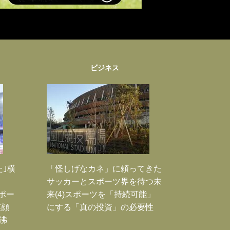
ビジネス
た｣横
「怪しげなカネ」に頼ってきた
サッカーとスポーツ界を待つ未
Jポー
来(4)スポーツを「持続可能」
笑顔
にする「真の投資」の必要性
沸