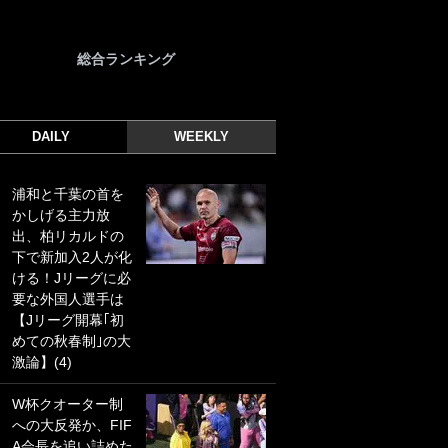
総合ランキング
DAILY
WEEKLY
浦和と千葉の首を
｢光の速さじゃん｣
かしげる主力放
｢えっぐいミドル｣
出、柏リカルドの
ドイツ名門移籍の
下で新加入2人が化
日本代表23歳ボラ
ける！Jリーグに必
ンチ、移籍後初ゴ
要な外国人選手は
ールに驚愕！｢見た
【Jリーグ開幕｢初
事ないシュートや｣
めての秋春制｣の大
｢聡がどんどん遠く
激論】(4)
なっていく」
W杯クオーター制
｢誰が止めれんねん
への大反発か、FIF
w｣フェイエ上田綺
A会長を追い詰めた
世の“神コース”弾丸