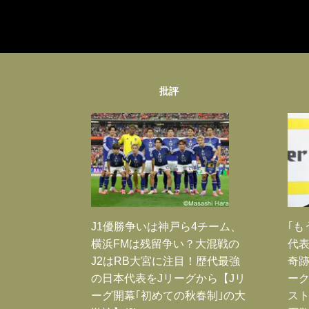
批評
J1優勝争いは神戸ら4チーム、
｢も
横浜FMは残留争い？大混戦の
代表
J2はRB大宮に注目！歴代最強
奇
の日本代表をJリーグから【Jリ
ー
ーグ開幕｢初めての秋春制｣の大
スト