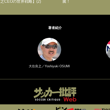
之CEOの世界戦略】(2)
騰！
著者紹介
大住良之／Yoshiyuki OSUMI