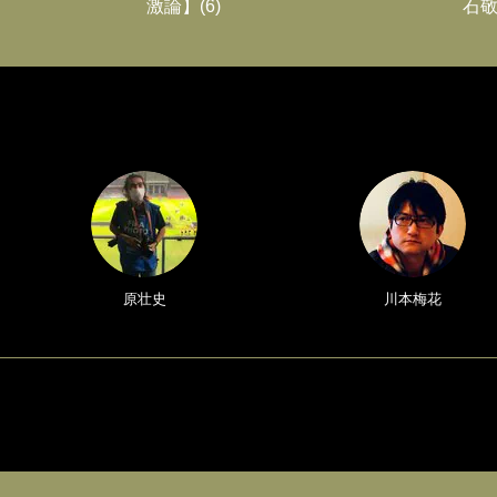
激論】(6)
石敬
原壮史
川本梅花