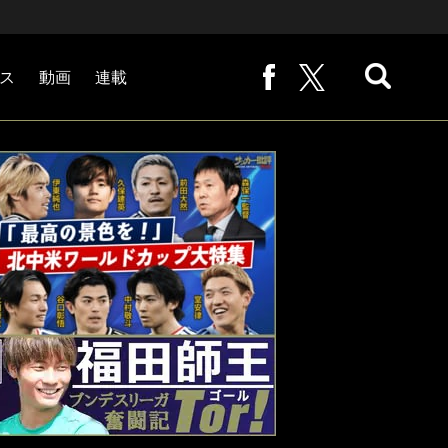
ス
動画
連載
熊崎敬の「路地から始まる処世術」
下田恒幸の「10倍面白くなるサッカー中継の見方」
サッカー批評PHOTOギャラリー「ピッチの焦点」
後藤健生の「蹴球放浪記」
原悦生PHOTOギャラリー「サッカー遠近」
「だれかに言いたくなる記録」
福田師王「ブンデスリーガ奮闘記 Tor!」
大住良之の「この世界のコーナーエリアから」