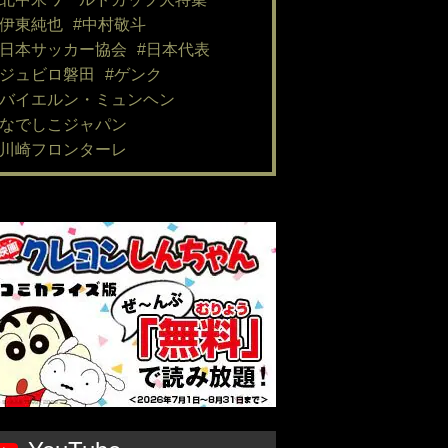
#伊東純也
#中村敬斗
#日本サッカー協会
#日本代表
#ジュビロ磐田
#ゲンク
#バイエルン・ミュンヘン
#なでしこジャパン
#川崎フロンターレ