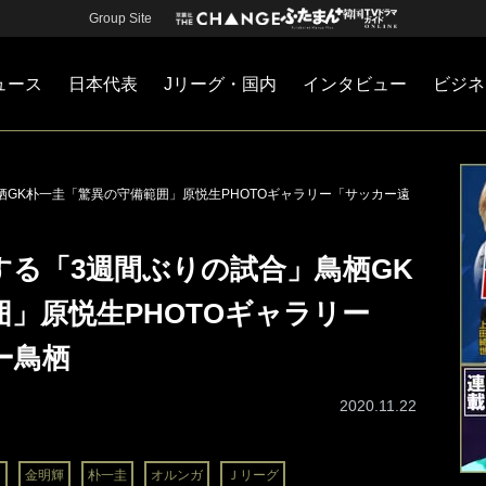
Group Site
ュース
日本代表
Jリーグ・国内
インタビュー
ビジネ
・国内
カー
ネジメント
Jリーグ・国内
戦術
注目選手
海外サッカー
監督
マネー
チームマネジメント
日本代表
GK朴一圭「驚異の守備範囲」原悦生PHOTOギャラリー「サッカー遠
する「3週間ぶりの試合」鳥栖GK
」原悦生PHOTOギャラリー
ー鳥栖
2020.11.22
ョ
金明輝
朴一圭
オルンガ
Ｊリーグ