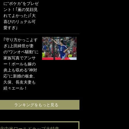
に“ポケカ”をプレゼ
海の夕日”新アウェ
ント！｢薫の笑顔見
イユニに大反響｢か
れてよかった｣｢大
っこよすぎ｣｢革新
喜びのリュテル可
的｣｢ソソられる！｣
愛すぎ｣
｢お土産最高すぎ
｢守り方かっこよす
笑｣｢どうやって入
ぎ｣上田綺世が妻
手？｣ブライトン帰
の“ワンオペ騒動”に
還の三笘薫、同僚
家族写真でアンサ
に“ポケカ”をプレゼ
ー！ボールも嫁の
ント！｢薫の笑顔見
炎上も収める“神対
れてよかった｣｢大
応”に新婚の板倉、
喜びのリュテル可
久保、長友夫妻も
愛すぎ｣
続々エール！
ランキングをも
ランキングをもっと見る
#北中米ワールドカップ大特集