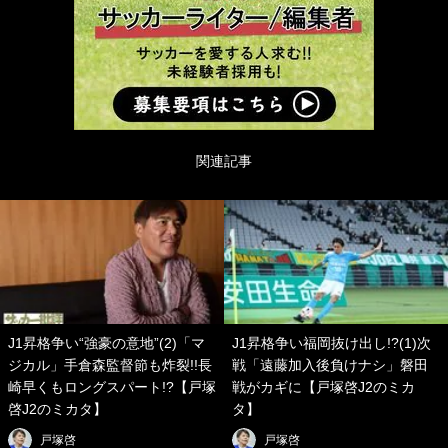
関連記事
J1昇格争い“強豪の意地”(2)「マ
J1昇格争い福岡抜け出し!?(1)次
ジカル」手倉森監督節も炸裂!!長
戦「遠藤加入後負けナシ」磐田
崎早くもロングスパート!?【戸塚
戦がカギに【戸塚啓J2のミカ
啓J2のミカタ】
タ】
戸塚啓
戸塚啓