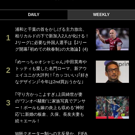
DAILY
WEEKLY
浦和と千葉の首をかしげる主力放出、
柏リカルドの下で新加入2人が化ける！
Jリーグに必要な外国人選手は【Jリー
グ開幕｢初めての秋春制｣の大激論】(4)
｢めーっちゃオシャじゃん｣中田英寿や
トッティも愛した名門ローマ、新アウ
ェイユニが大評判！｢カッコいい｣｢好き
なデザイン｣｢今年は2nd買おうかな｣
｢守り方かっこよすぎ｣上田綺世が妻
の“ワンオペ騒動”に家族写真でアンサ
ー！ボールも嫁の炎上も収める“神対
応”に新婚の板倉、久保、長友夫妻も
続々エール！
W杯クオーター制への大反発か、FIFA