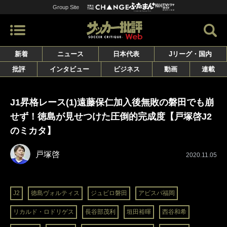
Group Site
新着
ニュース
日本代表
Jリーグ・国内
批評
インタビュー
ビジネス
動画
連載
J1昇格レース(1)遠藤保仁加入後無敗の磐田でも崩
せず！徳島が見せつけた圧倒的完成度【戸塚啓J2
のミカタ】
戸塚啓
2020.11.05
J2
徳島ヴォルティス
ジュビロ磐田
アビスパ福岡
リカルド・ロドリゲス
長谷部茂利
垣田裕暉
西谷和希