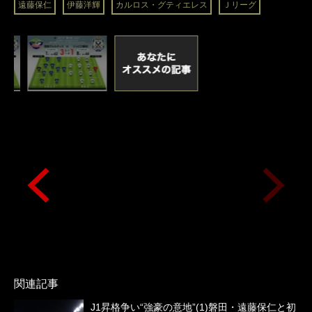
遠藤保仁
伊藤洋輝
カルロス・グティエレス
Ｊリーグ
関連記事
J1昇格争い“強豪の意地”(1)磐田・遠藤保仁と初