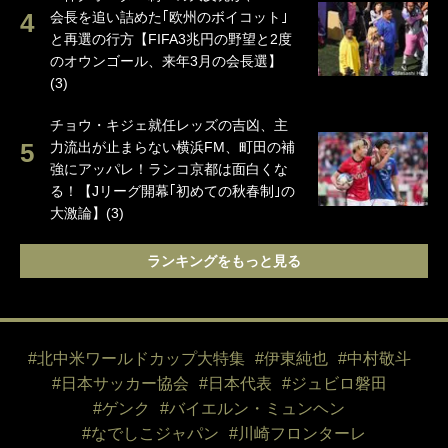
会長を追い詰めた｢欧州のボイコット｣
と再選の行方【FIFA3兆円の野望と2度
のオウンゴール、来年3月の会長選】
(3)
チョウ・キジェ就任レッズの吉凶、主
力流出が止まらない横浜FM、町田の補
強にアッパレ！ランコ京都は面白くな
る！【Jリーグ開幕｢初めての秋春制｣の
大激論】(3)
ランキングをもっと見る
#北中米ワールドカップ大特集
#伊東純也
#中村敬斗
#日本サッカー協会
#日本代表
#ジュビロ磐田
#ゲンク
#バイエルン・ミュンヘン
#なでしこジャパン
#川崎フロンターレ