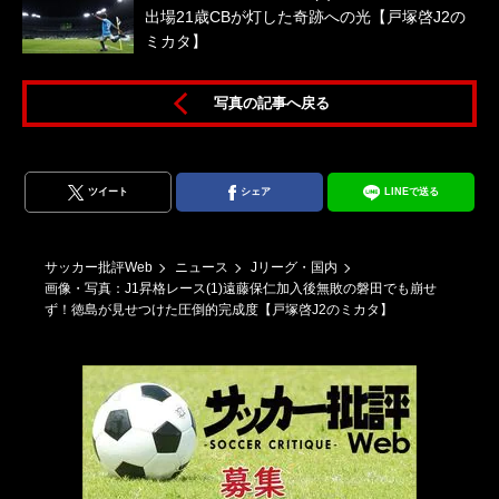
出場21歳CBが灯した奇跡への光【戸塚啓J2の
ミカタ】
写真の記事へ戻る
ツイート
シェア
LINEで送る
サッカー批評Web
ニュース
Jリーグ・国内
画像・写真：J1昇格レース(1)遠藤保仁加入後無敗の磐田でも崩せ
ず！徳島が見せつけた圧倒的完成度【戸塚啓J2のミカタ】