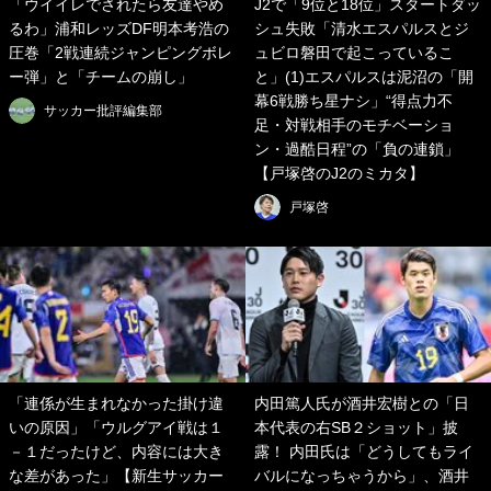
「ウイイレでされたら友達やめ
J2で「9位と18位」スタートダッ
るわ」浦和レッズDF明本考浩の
シュ失敗「清水エスパルスとジ
圧巻「2戦連続ジャンピングボレ
ュビロ磐田で起こっているこ
ー弾」と「チームの崩し」
と」(1)エスパルスは泥沼の「開
幕6戦勝ち星ナシ」“得点力不
サッカー批評編集部
足・対戦相手のモチベーショ
ン・過酷日程”の「負の連鎖」
【戸塚啓のJ2のミカタ】
戸塚啓
「連係が生まれなかった掛け違
内田篤人氏が酒井宏樹との「日
いの原因」「ウルグアイ戦は１
本代表の右SB２ショット」披
－１だったけど、内容には大き
露！ 内田氏は「どうしてもライ
な差があった」【新生サッカー
バルになっちゃうから」、酒井