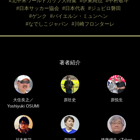
#北中米ワールドカップ大特集
#伊東純也
#中村敬斗
#日本サッカー協会
#日本代表
#ジュビロ磐田
#ゲンク
#バイエルン・ミュンヘン
#なでしこジャパン
#川崎フロンターレ
著者紹介
大住良之／
原壮史
原悦生
Yoshiyuki OSUMI
川本梅花
戸塚啓
後藤健生／Takeo