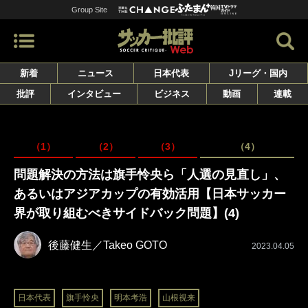
Group Site
新着
ニュース
日本代表
Jリーグ・国内
批評
インタビュー
ビジネス
動画
連載
（1）
（2）
（3）
（4）
問題解決の方法は旗手怜央ら「人選の見直し」、
あるいはアジアカップの有効活用【日本サッカー
界が取り組むべきサイドバック問題】(4)
後藤健生／Takeo GOTO
2023.04.05
日本代表
旗手怜央
明本考浩
山根視来