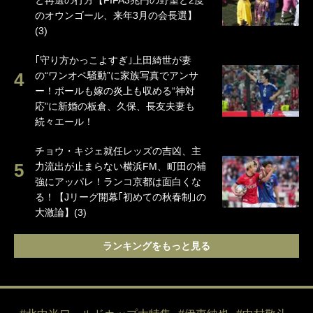
と再選の行方【FIFA3兆円の野望と2度
のオウンゴール、来年3月の会長選】
(3)
｢守り方かっこよすぎ｣上田綺世が妻
の“ワンオペ騒動”に家族写真でアンサ
ー！ボールも嫁の炎上も収める“神対
応”に新婚の板倉、久保、長友夫妻も
続々エール！
チョウ・キジェ就任レッズの吉凶、主
力流出が止まらない横浜FM、町田の補
強にアッパレ！ランコ京都は面白くな
る！【Jリーグ開幕｢初めての秋春制｣の
大激論】(3)
ランキングをもっと見る