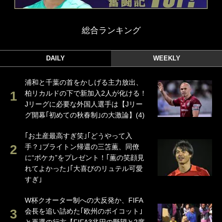
総合ランキング
DAILY
WEEKLY
浦和と千葉の首をかしげる主力放出、
柏リカルドの下で新加入2人が化ける！
Jリーグに必要な外国人選手は【Jリー
グ開幕｢初めての秋春制｣の大激論】(4)
｢お土産最高すぎ笑｣｢どうやって入
手？｣ブライトン帰還の三笘薫、同僚
に“ポケカ”をプレゼント！｢薫の笑顔見
れてよかった｣｢大喜びのリュテル可愛
すぎ｣
W杯クオーター制への大反発か、FIFA
会長を追い詰めた｢欧州のボイコット｣