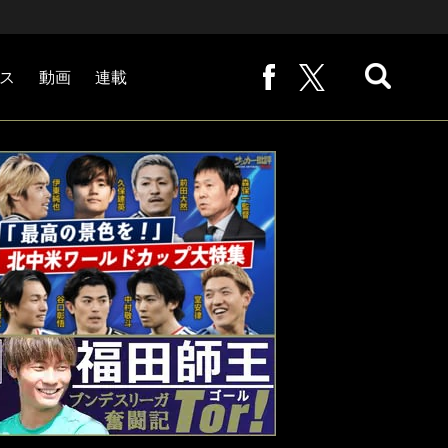
ス
動画
連載
熊崎敬の「路地から始まる処世術」
下田恒幸の「10倍面白くなるサッカー中継の見方」
サッカー批評PHOTOギャラリー「ピッチの焦点」
後藤健生の「蹴球放浪記」
原悦生PHOTOギャラリー「サッカー遠近」
「だれかに言いたくなる記録」
福田師王「ブンデスリーガ奮闘記 Tor!」
大住良之の「この世界のコーナーエリアから」