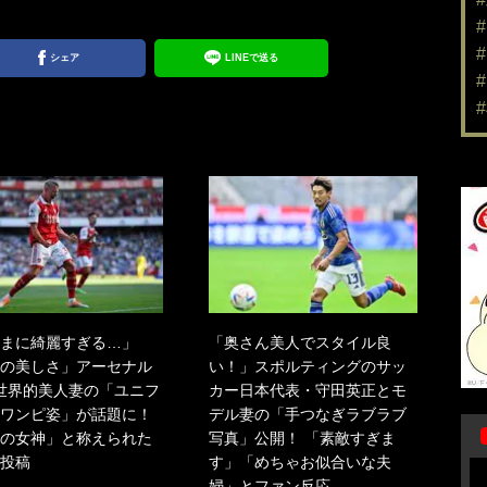
シェア
LINEで送る
まに綺麗すぎる…」
「奥さん美人でスタイル良
の美しさ」アーセナル
い！」スポルティングのサッ
世界的美人妻の「ユニフ
カー日本代表・守田英正とモ
ワンピ姿」が話題に！
デル妻の「手つなぎラブラブ
の女神」と称えられた
写真」公開！ 「素敵すぎま
投稿
す」「めちゃお似合いな夫
婦」とファン反応