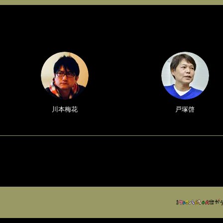
川本梅花
戸塚啓