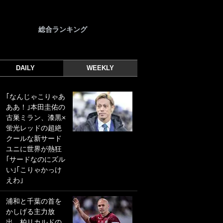
総合ランキング
DAILY
WEEKLY
｢なんじゃこりゃあ
｢光の速さじゃん｣
ああ！｣本田圭佑の
｢えっぐいミドル｣
古巣ミラン、漆黒×
ドイツ名門移籍の
蛍光レッドの超絶
日本代表23歳ボラ
クールな新サード
ンチ、移籍後初ゴ
ユニに世界が熱狂
ールに驚愕！｢見た
｢サードなのにズル
事ないシュートや｣
い｣｢こりゃかっけ
｢聡がどんどん遠く
えわ｣
なっていく」
浦和と千葉の首を
｢誰が止めれんねん
かしげる主力放
w｣フェイエ上田綺
出、柏リカルドの
世の“神コース”弾丸