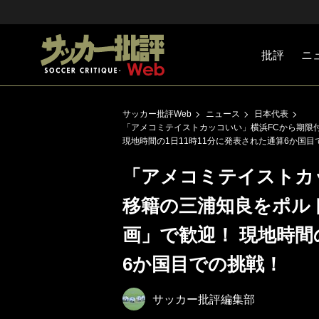
批評
ニ
Jリーグ
戦術
注目選手
海外サッ
監督
マネー
チームマ
日本代表
サッカー批評Web
ニュース
日本代表
「アメコミテイストカッコいい」横浜FCから期限
現地時間の1日11時11分に発表された通算6か国目
「アメコミテイストカ
移籍の三浦知良をポル
画」で歓迎！ 現地時間
6か国目での挑戦！
サッカー批評編集部