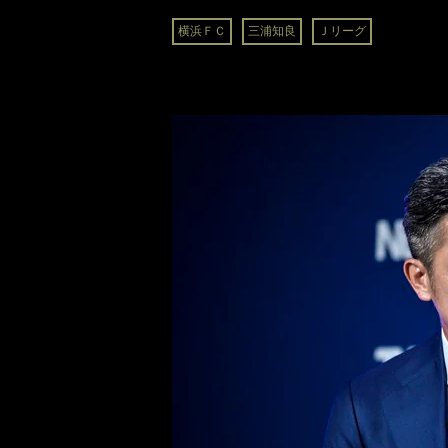
横浜ＦＣ
三浦知良
Ｊリーグ