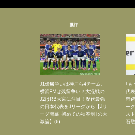
批評
J1優勝争いは神戸ら4チーム、
｢も
横浜FMは残留争い？大混戦の
代表
J2はRB大宮に注目！歴代最強
奇
の日本代表をJリーグから【Jリ
ー
ーグ開幕｢初めての秋春制｣の大
スト
激論】(6)
石敬