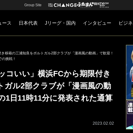
Group Site
ュース
日本代表
Jリーグ・国内
インタビュー
ビジネ
・国内
カー
ネジメント
Jリーグ・国内
戦術
注目選手
海外サッカー
監督
マネー
チームマネジメント
日本代表
付き移籍の三浦知良をポルトガル2部クラブが「漫画風の動画」で歓迎！
での挑戦！
ッコいい」横浜FCから期限付き
トガル2部クラブが「漫画風の動
の1日11時11分に発表された通算
2023.02.02