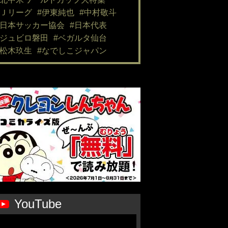
#Ｊリーグ
#伊東純也
#中村敬斗
#日本サッカー協会
#日本代表
#ジュビロ磐田
#ベガルタ仙台
#松木玖生
#なでしこジャパン
YouTube