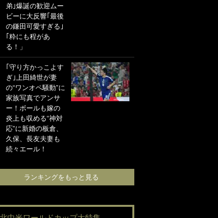
弟｣爆誕の歓迎ムー
に“ポケカ”をプレゼ
ビーに大反響｢最後
ント！｢薫の笑顔見
の鎌田可愛すぎる｣
れてよかった｣｢大
｢粋にも程があ
喜びのリュテル可
る！」
愛すぎ｣
｢守り方かっこよす
浦和と千葉の首を
ぎ｣上田綺世が妻
かしげる主力放
の“ワンオペ騒動”に
出、柏リカルドの
家族写真でアンサ
下で新加入2人が化
ー！ボールも嫁の
ける！Jリーグに必
炎上も収める“神対
要な外国人選手は
応”に新婚の板倉、
【Jリーグ開幕｢初
久保、長友夫妻も
めての秋春制｣の大
続々エール！
激論】(4)
ランキングをもっと見る
ランキングをも
#北中米ワールドカップ大特集