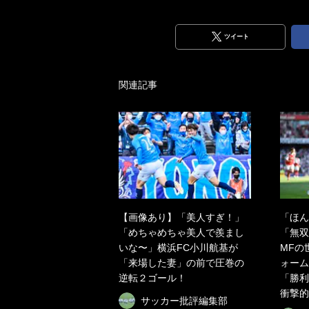
ツイート
関連記事
【画像あり】「美人すぎ！」
「ほん
「めちゃめちゃ美人で羨まし
「無双
いな〜」横浜FC小川航基が
MFの
「来場した妻」の前で圧巻の
ォーム
逆転２ゴール！
「勝利
衝撃的
サッカー批評編集部