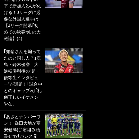
下で新加入2人が化
PKにイタリア代表
ける！Jリーグに必
GKも成す術なし！
要な外国人選手は
｢ノーチャンスすぎ
【Jリーグ開幕｢初
るわ｣｢綺世のPKの
めての秋春制｣の大
上手さは世界屈指
激論】(4)
かも｣
｢知念さんを煽って
｢また敬斗が魚に
たのと同じ人？｣鹿
笑｣菅原由勢がW杯
島・鈴木優磨、大
戦士の夏休み秘蔵
逆転勝利後の“超・
ショット公開！ 川
優等生インタビュ
口春奈と結婚のモ
ー”が話題！｢試合中
テ男も登場で｢写真
とのギャップw｣｢礼
全部楽しそう｣｢タ
儀正しいイケメン
ケの水中かわいす
やな」
ぎる」
｢あざとナンバーワ
｢お土産最高すぎ
ン！｣鎌田大地が冨
笑｣｢どうやって入
安健洋に“肩組み頭
手？｣ブライトン帰
乗せ”!?｢パレス兄
還の三笘薫、同僚