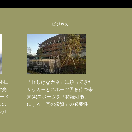
ビジネス
｣本田
「怪しげなカネ」に頼ってきた
蛍光
サッカーとスポーツ界を待つ未
ード
来(4)スポーツを「持続可能」
なの
にする「真の投資」の必要性
わ｣