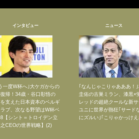
インタビュー
ニュース
う一度W杯へ｣大ケガからの
｢なんじゃこりゃあああ！
復帰！34歳・谷口彰悟の
圭佑の古巣ミラン、漆黒×
跡を支えた日本資本のベルギ
レッドの超絶クールな新サ
クラブ、次なる野望はW杯ベ
ユニに世界が熱狂｢サード
8【シント＝トロイデン立
にズルい｣｢こりゃかっけえ
之CEOの世界戦略】(2)