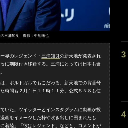
表の三浦知良 撮影：中地拓也
ー界のレジェンド・
三浦知良
の新天地が発表され
ンセに期限付き移籍する。三浦にとっては日本も含
る。
は、ポルトガルでもこだわる。新天地での背番号
れた時間も２月１日１１時１１分。公式ＳＮＳも使
ていた。ツイッターとインスタグラムに動画が投
は漫画をイメージした枠や吹き出しに囲まれたも
トに着陸」「彼はレジェンド」などと、コメントが