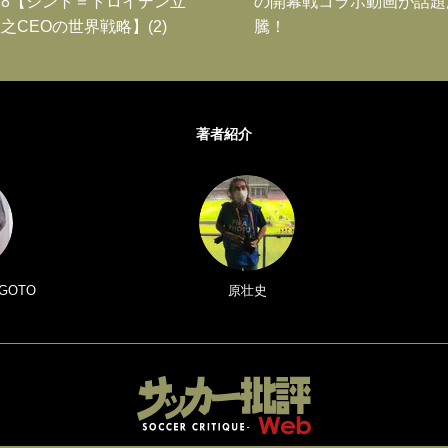
8【シント＝トロイデン立
の開幕戦コラボ動画が話題
之CEOの世界戦略】(2)
騰！
著者紹介
GOTO
原壮史