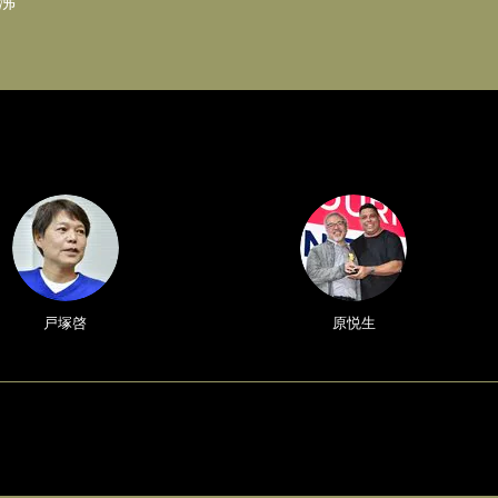
沸
戸塚啓
原悦生