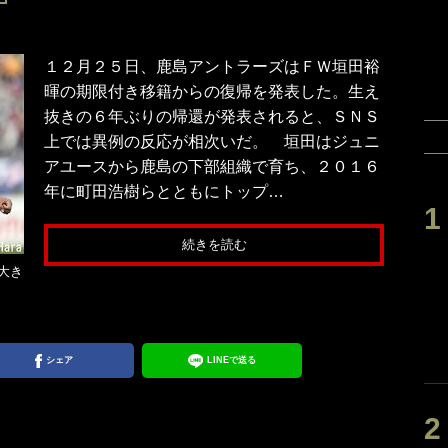
１２月２５日、鹿島アントラーズはＦＷ垣田裕
暉の期限付き移籍からの復帰を発表した。生え
抜きの６年ぶりの帰還が発表されると、ＳＮＳ
上では異例の反応が相次いだ。 垣田はジュニ
アユースから鹿島の下部組織で育ち、２０１６
年に町田浩樹らとともにトップ…
続きを読む
大き
シェア
LINEで送る