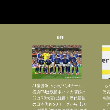
批評
J1優勝争いは神戸ら4チーム、
｢も
横浜FMは残留争い？大混戦の
代表
J2はRB大宮に注目！歴代最強
奇
の日本代表をJリーグから【Jリ
ー