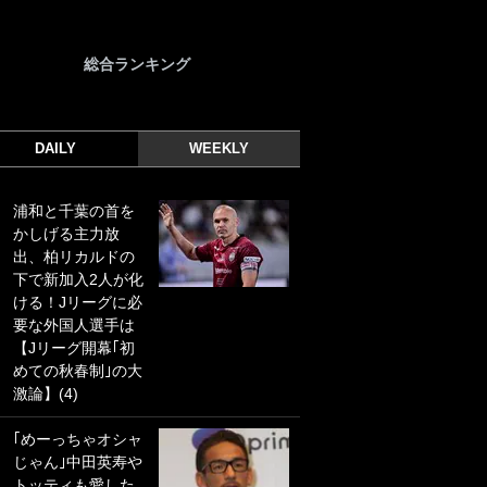
総合ランキング
DAILY
WEEKLY
浦和と千葉の首を
｢光の速さじゃん｣
かしげる主力放
｢えっぐいミドル｣
出、柏リカルドの
ドイツ名門移籍の
下で新加入2人が化
日本代表23歳ボラ
ける！Jリーグに必
ンチ、移籍後初ゴ
要な外国人選手は
ールに驚愕！｢見た
【Jリーグ開幕｢初
事ないシュートや｣
めての秋春制｣の大
｢聡がどんどん遠く
激論】(4)
なっていく」
｢めーっちゃオシャ
｢誰が止めれんねん
じゃん｣中田英寿や
w｣フェイエ上田綺
トッティも愛した
世の“神コース”弾丸