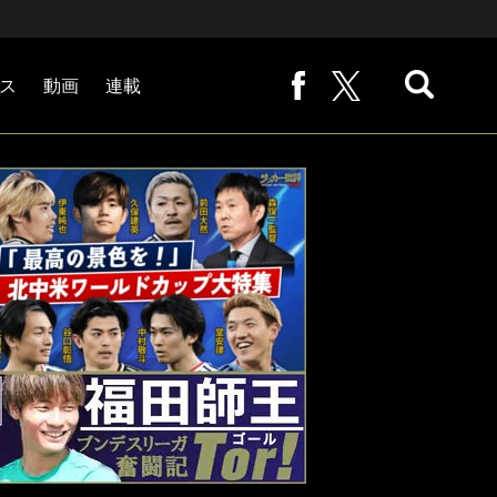
ス
動画
連載
熊崎敬の「路地から始まる処世術」
下田恒幸の「10倍面白くなるサッカー中継の見方」
サッカー批評PHOTOギャラリー「ピッチの焦点」
後藤健生の「蹴球放浪記」
原悦生PHOTOギャラリー「サッカー遠近」
「だれかに言いたくなる記録」
福田師王「ブンデスリーガ奮闘記 Tor!」
大住良之の「この世界のコーナーエリアから」