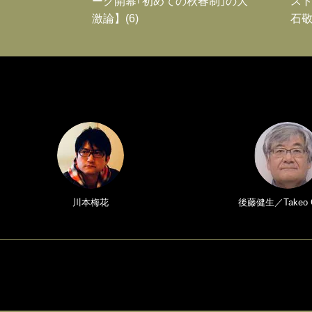
ーグ開幕｢初めての秋春制｣の大
スト
激論】(6)
石敬
川本梅花
後藤健生／Takeo 