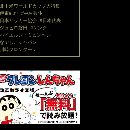
#北中米ワールドカップ大特集
#伊東純也
#中村敬斗
#日本サッカー協会
#日本代表
#ジュビロ磐田
#ゲンク
#バイエルン・ミュンヘン
#なでしこジャパン
#川崎フロンターレ