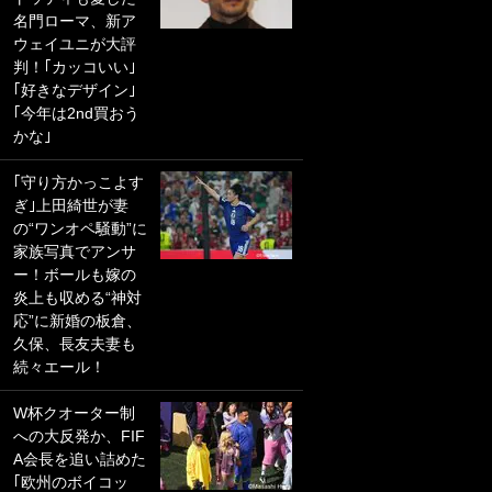
名門ローマ、新ア
PKにイタリア代表
ウェイユニが大評
GKも成す術なし！
判！｢カッコいい｣
｢ノーチャンスすぎ
｢好きなデザイン｣
るわ｣｢綺世のPKの
｢今年は2nd買おう
上手さは世界屈指
かな｣
かも｣
｢守り方かっこよす
｢また敬斗が魚に
ぎ｣上田綺世が妻
笑｣菅原由勢がW杯
の“ワンオペ騒動”に
戦士の夏休み秘蔵
家族写真でアンサ
ショット公開！ 川
ー！ボールも嫁の
口春奈と結婚のモ
炎上も収める“神対
テ男も登場で｢写真
応”に新婚の板倉、
全部楽しそう｣｢タ
久保、長友夫妻も
ケの水中かわいす
続々エール！
ぎる」
W杯クオーター制
｢セカンドで決まり
への大反発か、FIF
だな｣19歳の日本代
A会長を追い詰めた
表MFが加入したス
｢欧州のボイコッ
ペイン名門、“地中