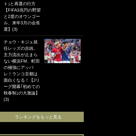
ト｣と再選の行方
海の夕日”新アウェ
【FIFA3兆円の野望
イユニに大反響｢か
と2度のオウンゴー
っこよすぎ｣｢革新
ル、来年3月の会長
的｣｢ソソられる！｣
選】(3)
｢お土産最高すぎ
チョウ・キジェ就
笑｣｢どうやって入
任レッズの吉凶、
手？｣ブライトン帰
主力流出が止まら
還の三笘薫、同僚
ない横浜FM、町田
に“ポケカ”をプレゼ
の補強にアッパ
ント！｢薫の笑顔見
レ！ランコ京都は
れてよかった｣｢大
面白くなる！【Jリ
喜びのリュテル可
ーグ開幕｢初めての
愛すぎ｣
秋春制｣の大激論】
(3)
ランキングをも
ランキングをもっと見る