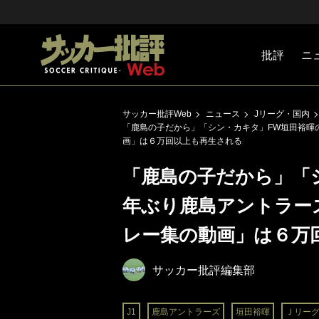
批評
ニ
Jリーグ
戦術
注目選手
海外サッ
監督
マネー
チームマ
日本代表
サッカー批評Web
ニュース
Jリーグ・国内
「鹿島の子だから」「シン・カキタ」FW垣田裕暉の
画」は６万回以上も再生される
「鹿島の子だから」「
年ぶり鹿島アントラーズ
レー集の動画」は６万
サッカー批評編集部
J1
鹿島アントラーズ
垣田裕暉
Ｊリー