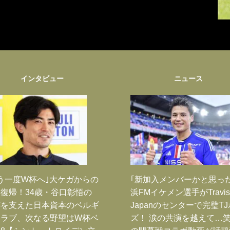
インタビュー
ニュース
う一度W杯へ｣大ケガからの
｢新加入メンバーかと思っ
復帰！34歳・谷口彰悟の
浜FMイケメン選手がTravis
跡を支えた日本資本のベルギ
Japanのセンターで完璧T
クラブ、次なる野望はW杯ベ
ズ！ 涙の共演を越えて…