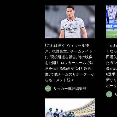
｢これは泣く｣ヴィッセル神
「かわ
戸、槙野智章がチームメイト
くなっ
に｢現役引退を報告｣時の映像
田湧矢
を公開！ ロッカールームで決
たガン
意を伝える動画が｢14万超再
像が話
生｣で他チームのサポーターか
6選手
らもコメント続々
新リリ
ポータ
サッカー批評編集部