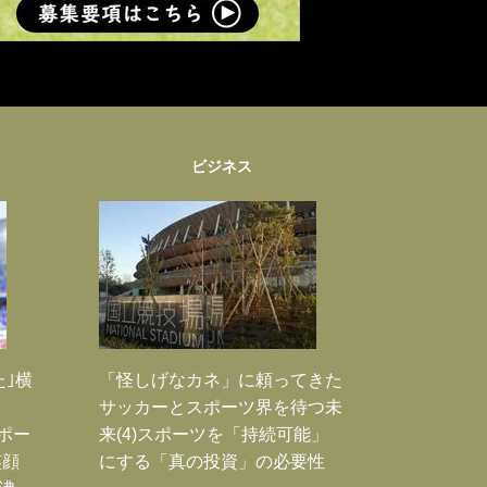
ビジネス
た｣横
「怪しげなカネ」に頼ってきた
サッカーとスポーツ界を待つ未
Jポー
来(4)スポーツを「持続可能」
笑顔
にする「真の投資」の必要性