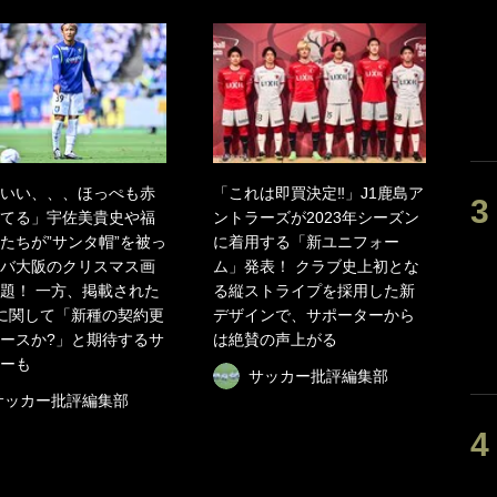
いい、、、ほっぺも赤
「これは即買決定‼︎」J1鹿島ア
てる」宇佐美貴史や福
ントラーズが2023年シーズン
たちが”サンタ帽”を被っ
に着用する「新ユニフォー
バ大阪のクリスマス画
ム」発表！ クラブ史上初とな
題！ 一方、掲載された
る縦ストライプを採用した新
に関して「新種の契約更
デザインで、サポーターから
ースか?」と期待するサ
は絶賛の声上がる
ーも
サッカー批評編集部
サッカー批評編集部