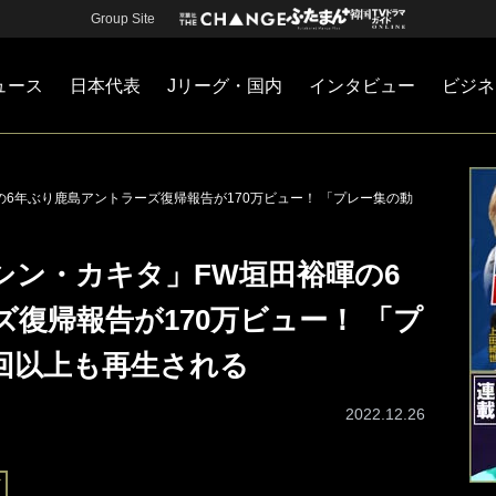
Group Site
ュース
日本代表
Jリーグ・国内
インタビュー
ビジネ
・国内
カー
ネジメント
Jリーグ・国内
戦術
注目選手
海外サッカー
監督
マネー
チームマネジメント
日本代表
6年ぶり鹿島アントラーズ復帰報告が170万ビュー！ 「プレー集の動
シン・カキタ」FW垣田裕暉の6
復帰報告が170万ビュー！ 「プ
回以上も再生される
2022.12.26
グ