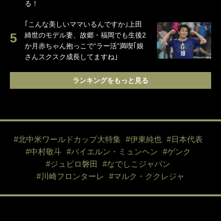
る！
｢こんな美しいママいるんですか｣上田
綺世のモデル妻、故郷・福岡でも生後2
か月赤ちゃん抱っこで“ラー活”満喫｢娘
さんスクスク成長してますね｣
ランキングをもっと見る
#北中米ワールドカップ大特集
#伊東純也
#日本代表
#中村敬斗
#バイエルン・ミュンヘン
#ゲンク
#ジュビロ磐田
#なでしこジャパン
#川崎フロンターレ
#マルク・ククレジャ