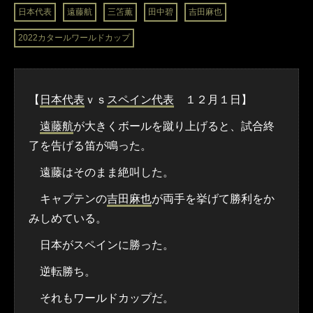
日本代表
遠藤航
三笘薫
田中碧
吉田麻也
2022カタールワールドカップ
【
日本代表
ｖｓ
スペイン代表
１２月１日】
遠藤航
が大きくボールを蹴り上げると、試合終
了を告げる笛が鳴った。
遠藤はそのまま絶叫した。
キャプテンの
吉田麻也
が両手を挙げて勝利をか
みしめている。
日本がスペインに勝った。
逆転勝ち。
それもワールドカップだ。