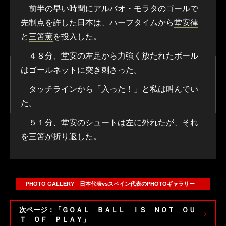
前半の早い時間にアルバオ・モラタのゴールで
先制点を許した日本は、ハーフタイムから
堂安律
と
三笘薫
を投入した。
４８分、堂安の左足から力強く放たれたボール
はゴールネットに突き刺さった。
タッチラインから「入った！」と私は叫んでい
た。
５１分、堂安のシュートは左に外れたが、それ
を三笘が折り返した。
PHOTO GALLERY 日本代表vsスペイン代表のPHOTOギャラリー
次ページ：「ＧＯＡＬ ＢＡＬＬ ＩＳ ＮＯＴ ＯＵ
Ｔ ＯＦ ＰＬＡＹ」