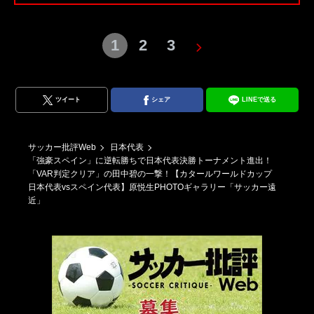
1
2
3
ツイート
シェア
LINEで送る
サッカー批評Web
日本代表
「強豪スペイン」に逆転勝ちで日本代表決勝トーナメント進出！
「VAR判定クリア」の田中碧の一撃！【カタールワールドカップ
日本代表vsスペイン代表】原悦生PHOTOギャラリー「サッカー遠
近」