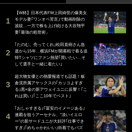
【W杯】日本代表FW上田綺世の爆美女
モデル妻｢ワンオペ苦言｣で動画削除の
波紋…一方で株を上げ続ける大谷翔平
妻｢最強の処世術」
｢たのむ。売ってくれ｣松田直樹さん急
逝から15年…横浜FMが開幕戦で着る追
悼Tシャツにファン熱望｢買いたい…そ
して選手と一緒に着たい｣
超大物女優との熱愛報道でも話題！板
倉滉所属アヤックスの｢カッコよすぎ
る｣黒×金の新アウェイユニに反響！｢こ
れは買い｣｢ここ10年でベスト｣
｢おしゃすぎる｣｢冨安のイメージある｣
連覇を狙うアーセナル、“淡いイエロ
ー”の新サードユニが大好評｢仕事でき
すぎ｣｢めちゃかわいい｣街着でもバズ