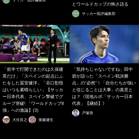
とワールドカップの怖さ語る
サッカー批評編集部
「前半で打開できたのは久保建
「気持ちじゃないですね」田中
英だけ」「スペインの起点にふ
碧が語った「スペイン戦決勝
たをした冨安健洋」「谷口彰悟
点」の“必然”！「自分たちが強い
はいつも素晴らしい」【サッカ
と信じることは大事」の真意と
ー日本代表、スペイン撃破でグ
は？《現地ルポ「サッカー日本
ループ突破! 「ワールドカップ8
代表」【継続】》
強」への激論】(3)
戸塚啓
大住良之
後藤健生