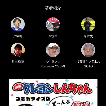
著者紹介
戸塚啓
原悦生
原壮史
川本梅花
大住良之／
後藤健生／Takeo
Yoshiyuki OSUMI
GOTO