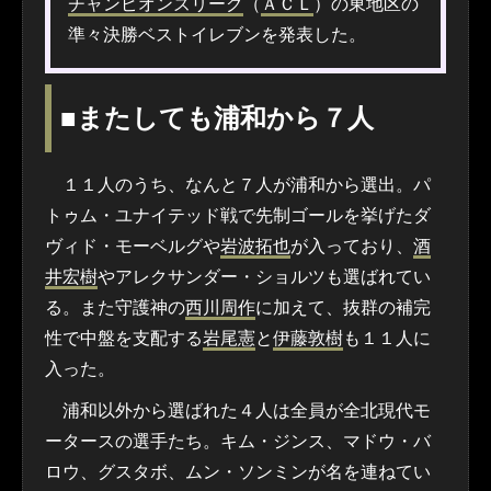
チャンピオンズリーグ
（
ＡＣＬ
）の東地区の
準々決勝ベストイレブンを発表した。
■またしても浦和から７人
１１人のうち、なんと７人が浦和から選出。パ
トゥム・ユナイテッド戦で先制ゴールを挙げたダ
ヴィド・モーベルグや
岩波拓也
が入っており、
酒
井宏樹
やアレクサンダー・ショルツも選ばれてい
る。また守護神の
西川周作
に加えて、抜群の補完
性で中盤を支配する
岩尾憲
と
伊藤敦樹
も１１人に
入った。
浦和以外から選ばれた４人は全員が全北現代モ
ータースの選手たち。キム・ジンス、マドウ・バ
ロウ、グスタボ、ムン・ソンミンが名を連ねてい