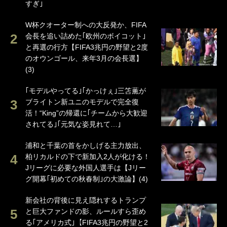
すぎ｣
W杯クオーター制への大反発か、FIFA
会長を追い詰めた｢欧州のボイコット｣
と再選の行方【FIFA3兆円の野望と2度
のオウンゴール、来年3月の会長選】
(3)
｢モデルやってる｣｢かっけぇ｣三笘薫が
ブライトン新ユニのモデルで完全復
活！“King”の帰還に｢チームから大歓迎
されてる｣｢元気な姿見れて…｣
浦和と千葉の首をかしげる主力放出、
柏リカルドの下で新加入2人が化ける！
Jリーグに必要な外国人選手は【Jリー
グ開幕｢初めての秋春制｣の大激論】(4)
新会社の背後に見え隠れするトランプ
と巨大ファンドの影、ルールすら歪め
る｢アメリカ式｣【FIFA3兆円の野望と2