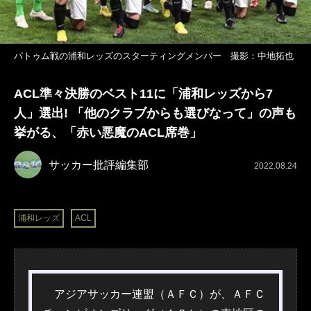
パトゥム戦の浦和レッズのスターティングメンバー 撮影：中地拓也
ACL準々決勝のベスト11に「浦和レッズから7
人」選出! 「他のクラブからも選びなって」の声も
挙がる、「赤い悪魔のACL席巻」
サッカー批評編集部
2022.08.24
浦和レッズ
ACL
アジアサッカー連盟（ＡＦＣ）が、ＡＦＣ