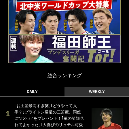
総合ランキング
DAILY
WEEKLY
｢お土産最高すぎ笑｣｢どうやって入
手？｣ブライトン帰還の三笘薫、同僚
に“ポケカ”をプレゼント！｢薫の笑顔見
れてよかった｣｢大喜びのリュテル可愛