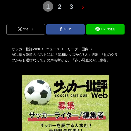
1
2
3
ツイート
シェア
LINEで送る
サッカー批評Web
ニュース
Jリーグ・国内
ACL準々決勝のベスト11に「浦和レッズから7人」選出! 「他のクラ
ブからも選びなって」の声も挙がる、「赤い悪魔のACL席巻」