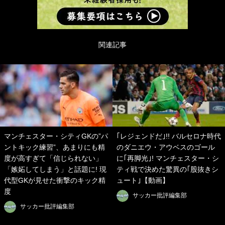
関連記事
マンチェスター・シティGKの”パ
｢レジェンドだ｣!! バルセロナ時代
ントキック練習”、あまりにも精
のダニエウ・アウベスのゴール
度が高すぎて「信じられない」
に｢再脚光｣! マンチェスター・シ
「嫉妬してしまう」と話題に! 現
ティ戦で決めた驚異の｢股抜きシ
代型GKが見せた衝撃のキック精
ュート｣【動画】
度
サッカー批評編集部
サッカー批評編集部