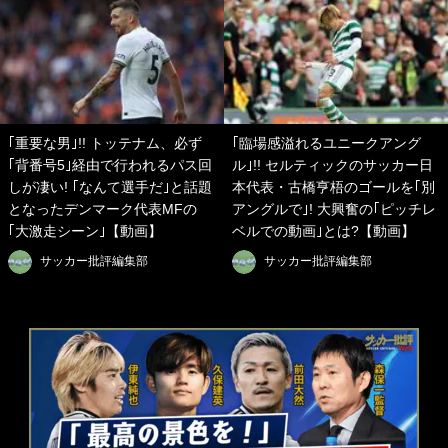
｢重要な男｣!! トッテナム、必ず
｢臨場感溢れるユニークアング
｢背番号5｣経由で行われるパス回
ル｣!! セルティックのサッカー日
しが凄い! ｢なんて選手だ｣と話題
本代表・古橋亨梧のゴールを｢別
となったデンマーク代表MFの
アングルで｣! 大興奮の｢ピッチレ
｢大激走シーン｣【動画】
ベルでの動画｣とは?【動画】
サッカー批評編集部
サッカー批評編集部