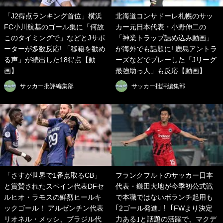
「J2得点ランキング首位」横浜
北海道コンサドーレ札幌のサッ
FC小川航基のゴール集に「何故
カー元日本代表・小野伸二の
このタイミングで」などとJサポ
「神業トラップ詰め込み動画」
ーターが多数反応! 「移籍を勧め
が海外でも話題に! 鹿島アントラ
る声」が続出した18得点【動
ーズなどでプレーした「Jリーグ
画】
最強助っ人」も反応【動画】
サッカー批評編集部
サッカー批評編集部
「さすが世界で1番点取るCB」
フランクフルトのサッカー日本
と賞賛されたスペイン代表DFセ
代表・鎌田大地が今季初公式戦
ルヒオ・ラモスの鮮烈ヒールキ
で本職ではないボランチ起用も
ックゴール！ アルゼンチン代表
｢2ゴール発進｣！ ｢FWより決定
リオネル・メッシ、ブラジル代
力ある｣と話題の活躍で、マクデ