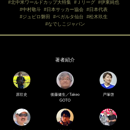
#北中米ワールドカップ大特集
#Ｊリーグ
#伊東純也
#中村敬斗
#日本サッカー協会
#日本代表
#ジュビロ磐田
#ベガルタ仙台
#松木玖生
#なでしこジャパン
著者紹介
原壮史
後藤健生／Takeo
戸塚啓
GOTO