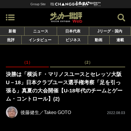
Group Site
新着
ニュース
日本代表
Jリーグ・国内
批評
インタビュー
ビジネス
動画
連載
（1）
（2）
決勝は「横浜Ｆ・マリノスユースとセレッソ大阪
U－18」日本クラブユース選手権考察「足を引っ
張る」真夏の大会開催【U-18年代のチームとゲー
ム・コントロール】(2)
後藤健生／Takeo GOTO
2022.08.03