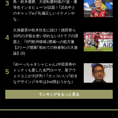
島・鈴木優磨、大逆転勝利後の“超・優
等生インタビュー”が話題！｢試合中と
のギャップw｣｢礼儀正しいイケメンや
な」
久保建英や松木玖生に続け！徳田誉ら
10代の才能を使い切れないJクラブの課
題と、｢0円欧州移籍｣撲滅への処方箋
【Jリーグ開幕｢初めての秋春制｣の大激
論】(5)
｢めーっちゃオシャじゃん｣中田英寿や
トッティも愛した名門ローマ、新アウ
ェイユニが大評判！｢カッコいい｣｢好き
なデザイン｣｢今年は2nd買おうかな｣
ランキングをもっと見る