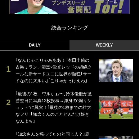
総合ランキング
DAILY
WEEKLY
｢なんじゃこりゃあああ！｣本田圭佑の
古巣ミラン、漆黒×蛍光レッドの超絶ク
ールな新サードユニに世界が熱狂｢サー
ドなのにズルい｣｢こりゃかっけえわ｣
｢最後の1枚…ワルぃゎ〜｣鈴木優磨が激
勝翌日に写真12枚投稿→渾身の“煽りシ
ョット”に興奮！｢最後の1枚までの壮大
なフリ｣｢知念くんのことどんだけ好き
なんよｗ｣
｢知念さんを煽ってたのと同じ人？｣鹿