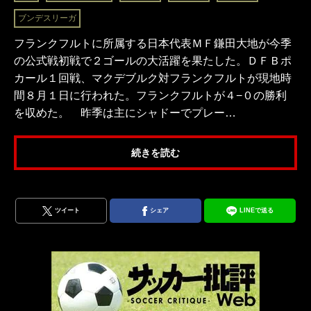
ブンデスリーガ
フランクフルトに所属する日本代表ＭＦ鎌田大地が今季
の公式戦初戦で２ゴールの大活躍を果たした。ＤＦＢポ
カール１回戦、マクデブルク対フランクフルトが現地時
間８月１日に行われた。フランクフルトが４−０の勝利
を収めた。 昨季は主にシャドーでプレー…
続きを読む
ツイート
シェア
LINEで送る