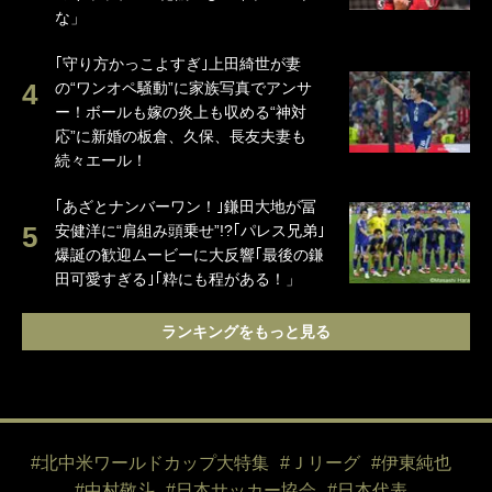
な」
｢守り方かっこよすぎ｣上田綺世が妻
の“ワンオペ騒動”に家族写真でアンサ
ー！ボールも嫁の炎上も収める“神対
応”に新婚の板倉、久保、長友夫妻も
続々エール！
｢あざとナンバーワン！｣鎌田大地が冨
安健洋に“肩組み頭乗せ”!?｢パレス兄弟｣
爆誕の歓迎ムービーに大反響｢最後の鎌
田可愛すぎる｣｢粋にも程がある！」
ランキングをもっと見る
#北中米ワールドカップ大特集
#Ｊリーグ
#伊東純也
#中村敬斗
#日本サッカー協会
#日本代表