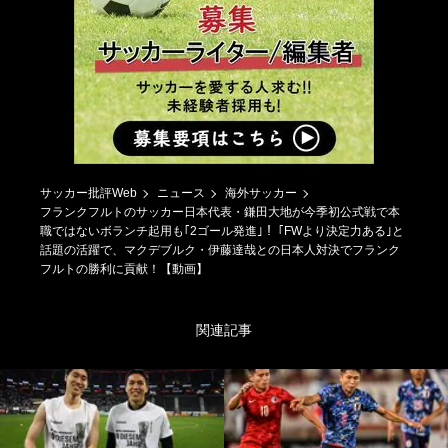
サッカー批評Web
ニュース
海外サッカー
フランクフルトのサッカー日本代表・鎌田大地が今季初公式戦で本
職ではないボランチ起用も｢2ゴール発進｣！ ｢FWより決定力ある｣と
話題の活躍で、マクデブルク・伊藤達哉との日本人対決でフランク
フルトの勝利に貢献！【動画】
関連記事