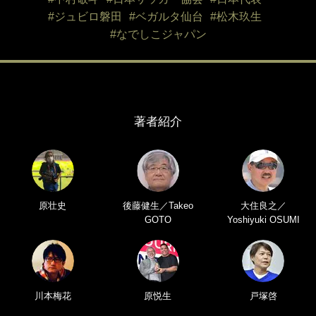
#ジュビロ磐田
#ベガルタ仙台
#松木玖生
#なでしこジャパン
著者紹介
原壮史
後藤健生／Takeo
大住良之／
GOTO
Yoshiyuki OSUMI
川本梅花
原悦生
戸塚啓