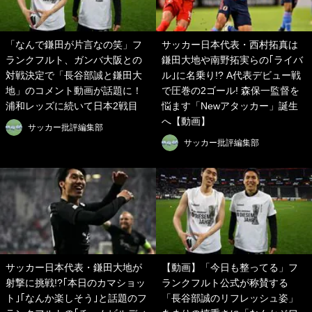
「なんで鎌田が片言なの笑」フ
サッカー日本代表・西村拓真は
ランクフルト、ガンバ大阪との
鎌田大地や南野拓実らの｢ライバ
対戦決定で「長谷部誠と鎌田大
ル｣に名乗り!? A代表デビュー戦
地」のコメント動画が話題に！
で圧巻の2ゴール! 森保一監督を
浦和レッズに続いて日本2戦目
悩ます「Newアタッカー」誕生
へ【動画】
サッカー批評編集部
サッカー批評編集部
サッカー日本代表・鎌田大地が
【動画】「今日も整ってる」フ
射撃に挑戦!?｢本日のカマショッ
ランクフルト公式が称賛する
ト｣｢なんか楽しそう｣と話題のフ
「長谷部誠のリフレッシュ姿」