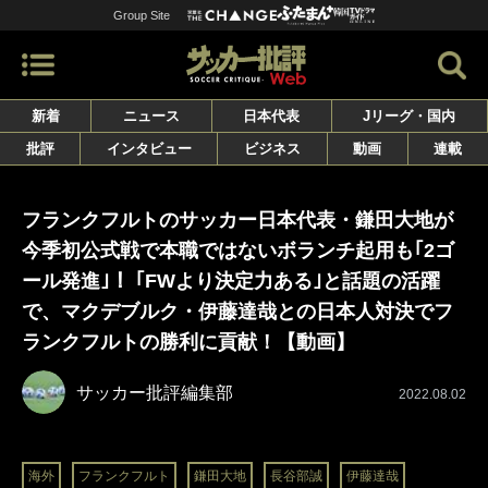
Group Site
新着
ニュース
日本代表
Jリーグ・国内
批評
インタビュー
ビジネス
動画
連載
フランクフルトのサッカー日本代表・鎌田大地が
今季初公式戦で本職ではないボランチ起用も｢2ゴ
ール発進｣！ ｢FWより決定力ある｣と話題の活躍
で、マクデブルク・伊藤達哉との日本人対決でフ
ランクフルトの勝利に貢献！【動画】
サッカー批評編集部
2022.08.02
海外
フランクフルト
鎌田大地
長谷部誠
伊藤達哉