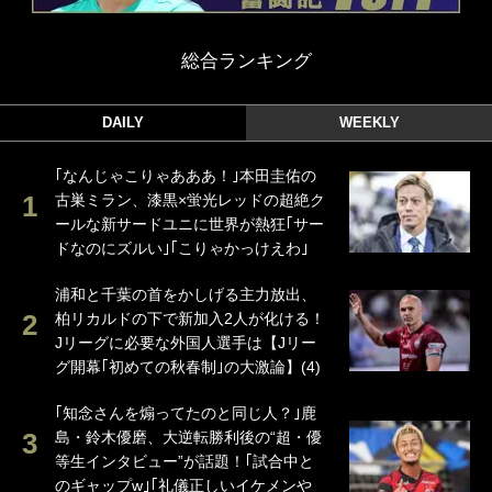
総合ランキング
DAILY
WEEKLY
｢なんじゃこりゃあああ！｣本田圭佑の
古巣ミラン、漆黒×蛍光レッドの超絶ク
ールな新サードユニに世界が熱狂｢サー
ドなのにズルい｣｢こりゃかっけえわ｣
浦和と千葉の首をかしげる主力放出、
柏リカルドの下で新加入2人が化ける！
Jリーグに必要な外国人選手は【Jリー
グ開幕｢初めての秋春制｣の大激論】(4)
｢知念さんを煽ってたのと同じ人？｣鹿
島・鈴木優磨、大逆転勝利後の“超・優
等生インタビュー”が話題！｢試合中と
のギャップw｣｢礼儀正しいイケメンや