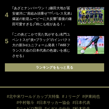
｢あざとナンバーワン！｣鎌田大地が冨
安健洋に“肩組み頭乗せ”!?｢パレス兄弟｣
爆誕の歓迎ムービーに大反響｢最後の鎌
田可愛すぎる｣｢粋にも程がある！」
｢この炎どこかで見た気がする｣名門ユ
ベントスが“炎×ブラック”のインパクト
大の新3rdユニフォーム発表！｢W杯フ
ランス大会の日本代表の色違いを感じ
させる｣
ランキングをもっと見る
#北中米ワールドカップ大特集
#Ｊリーグ
#伊東純也
#中村敬斗
#日本サッカー協会
#日本代表
#ジュビロ磐田
#ベガルタ仙台
#松木玖生