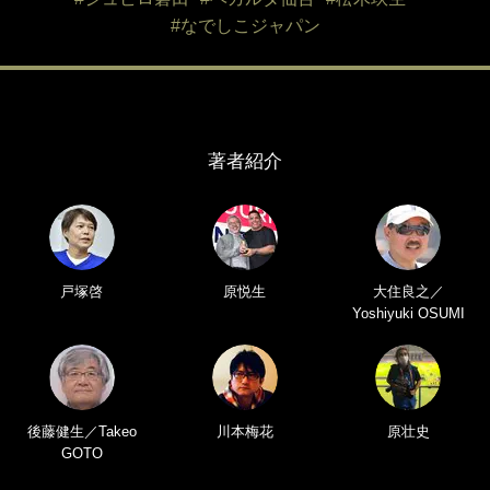
#なでしこジャパン
著者紹介
戸塚啓
原悦生
大住良之／
Yoshiyuki OSUMI
後藤健生／Takeo
川本梅花
原壮史
GOTO