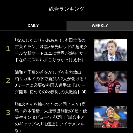
総合ランキング
DAILY
WEEKLY
｢なんじゃこりゃあああ！｣本田圭佑の
古巣ミラン、漆黒×蛍光レッドの超絶ク
ールな新サードユニに世界が熱狂｢サー
ドなのにズルい｣｢こりゃかっけえわ｣
浦和と千葉の首をかしげる主力放出、
柏リカルドの下で新加入2人が化ける！
Jリーグに必要な外国人選手は【Jリー
グ開幕｢初めての秋春制｣の大激論】(4)
｢知念さんを煽ってたのと同じ人？｣鹿
島・鈴木優磨、大逆転勝利後の“超・優
等生インタビュー”が話題！｢試合中と
のギャップw｣｢礼儀正しいイケメンや
な」