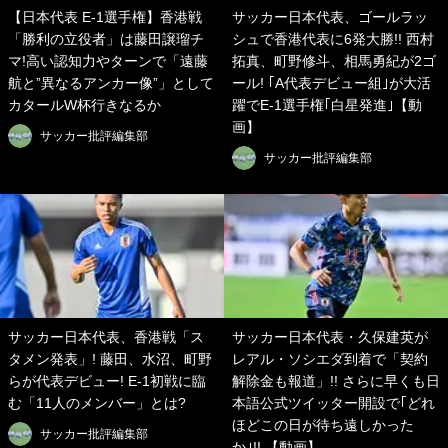
【日本代表 E-1選手権】香港戦
サッカー日本代表、ゴールラッ
「勝利の立役者」は藤田譲瑠チ
シュで香港代表に6発大勝!! 西村
マ!高い認知力やターンで「遠藤
拓真、町野修斗、相馬勇紀が2ゴ
航と”異なるアンカー像”」として
ール! ｢A代表デビュー組｣が大活
カタールW杯行きなるか
躍でE-1選手権｢白星発進｣【動
画】
サッカー批評編集部
サッカー批評編集部
サッカー日本代表、香港戦「ス
サッカー日本代表・久保建英が
タメン発表」! 藤田、水沼、町野
レアル・ソシエダ到着で「契約
らが代表デビュー! E-1初戦に臨
解除金も報道」!! さらに早くも日
む「11人のメンバー」とは?
本語公式ツイッター開設で｢どれ
ほどこの日が待ち遠しかった
サッカー批評編集部
か｣!! 【動画】