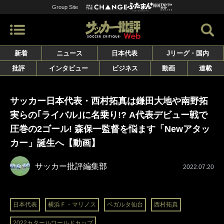
Group Site
新着
ニュース
日本代表
Jリーグ・国内
批評
インタビュー
ビジネス
動画
連載
サッカー日本代表・西村拓真は鎌田大地や南野拓
実らの｢ライバル｣に名乗り!? A代表デビュー戦で
圧巻の2ゴール! 森保一監督を悩ます「Newアタッ
カー」誕生へ【動画】
サッカー批評編集部
2022.07.20
日本代表
横浜Ｆ・マリノス
ベガルタ仙台
西村拓真
2022カタールワールドカップ