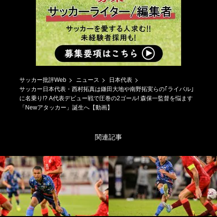
サッカー批評Web
ニュース
日本代表
サッカー日本代表・西村拓真は鎌田大地や南野拓実らの｢ライバル｣
に名乗り!? A代表デビュー戦で圧巻の2ゴール! 森保一監督を悩ます
「Newアタッカー」誕生へ【動画】
関連記事