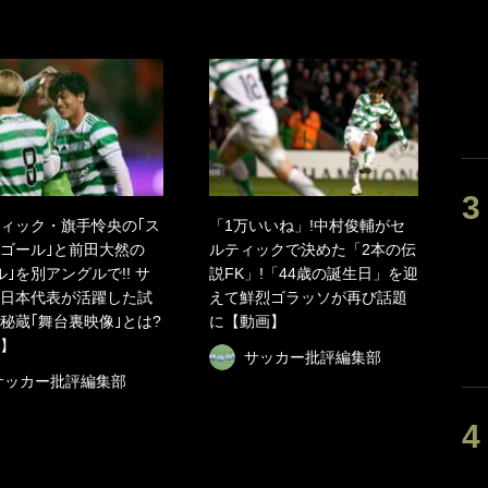
ィック・旗手怜央の｢ス
「1万いいね」!中村俊輔がセ
ゴール｣と前田大然の
ルティックで決めた「2本の伝
ル｣を別アングルで!! サ
説FK」!「44歳の誕生日」を迎
日本代表が活躍した試
えて鮮烈ゴラッソが再び話題
秘蔵｢舞台裏映像｣とは?
に【動画】
】
サッカー批評編集部
サッカー批評編集部