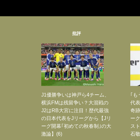
批評
J1優勝争いは神戸ら4チーム、
｢も
横浜FMは残留争い？大混戦の
代表
J2はRB大宮に注目！歴代最強
奇
の日本代表をJリーグから【Jリ
ー
ーグ開幕｢初めての秋春制｣の大
スト
激論】(6)
石敬