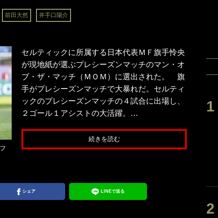
前田大然
井手口陽介
セルティックに所属する日本代表ＭＦ旗手怜央
が現地紙が選ぶプレシーズンマッチのマン・オ
ブ・ザ・マッチ（ＭＯＭ）に選出された。 旗
手がプレシーズンマッチで大暴れだ。セルティ
ックのプレシーズンマッチの４試合に出場し、
２ゴール１アシストの大活躍。…
続きを読む
アフ
シェア
LINEで送る