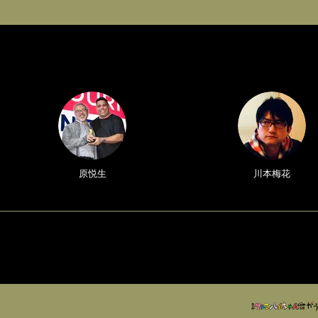
原悦生
川本梅花