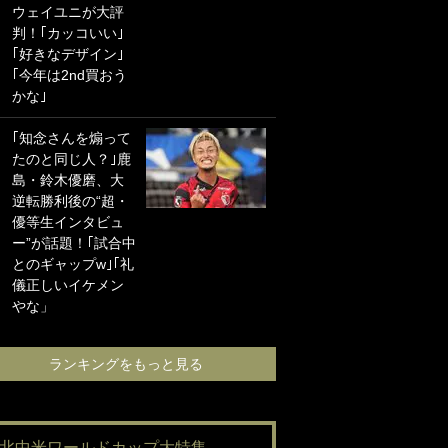
ウェイユニが大評
海の夕日”新アウェ
判！｢カッコいい｣
イユニに大反響｢か
｢好きなデザイン｣
っこよすぎ｣｢革新
｢今年は2nd買おう
的｣｢ソソられる！｣
かな｣
｢お土産最高すぎ
｢知念さんを煽って
笑｣｢どうやって入
たのと同じ人？｣鹿
手？｣ブライトン帰
島・鈴木優磨、大
還の三笘薫、同僚
逆転勝利後の“超・
に“ポケカ”をプレゼ
優等生インタビュ
ント！｢薫の笑顔見
ー”が話題！｢試合中
れてよかった｣｢大
とのギャップw｣｢礼
喜びのリュテル可
儀正しいイケメン
愛すぎ｣
やな」
ランキングをも
ランキングをもっと見る
#北中米ワールドカップ大特集