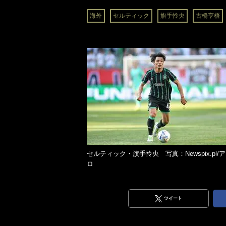
海外
セルティック
旗手怜央
古橋亨梧
セルティック・旗手怜央 写真：Newspix.pl/
ロ
ツイート