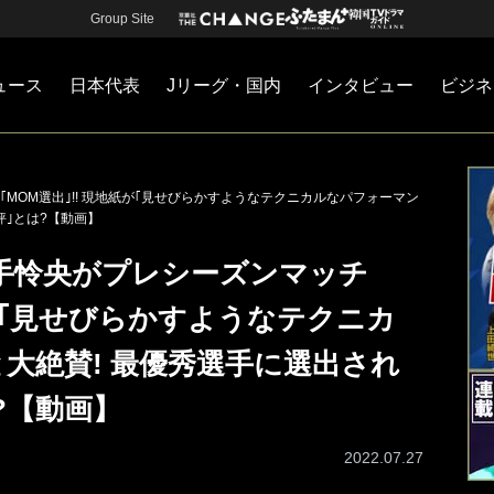
Group Site
ュース
日本代表
Jリーグ・国内
インタビュー
ビジネ
・国内
カー
ネジメント
Jリーグ・国内
戦術
注目選手
海外サッカー
監督
マネー
チームマネジメント
日本代表
MOM選出｣!! 現地紙が｢見せびらかすようなテクニカルなパフォーマン
評｣とは?【動画】
手怜央がプレシーズンマッチ
紙が｢見せびらかすようなテクニカ
大絶賛! 最優秀選手に選出され
?【動画】
2022.07.27