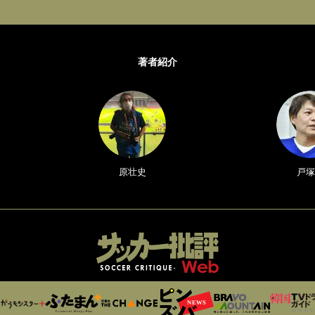
著者紹介
原壮史
戸塚