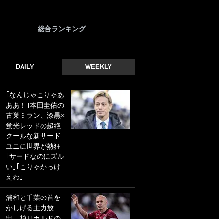
総合ランキング
DAILY
WEEKLY
｢なんじゃこりゃあ
｢光の速さじゃん｣
ああ！｣本田圭佑の
｢えっぐいミドル｣
古巣ミラン、漆黒×
ドイツ名門移籍の
蛍光レッドの超絶
日本代表23歳ボラ
クールな新サード
ンチ、移籍後初ゴ
ユニに世界が熱狂
ールに驚愕！｢見た
｢サードなのにズル
事ないシュートや｣
い｣｢こりゃかっけ
｢聡がどんどん遠く
えわ｣
なっていく」
浦和と千葉の首を
｢誰が止めれんねん
かしげる主力放
w｣フェイエ上田綺
出、柏リカルドの
世の“神コース”弾丸