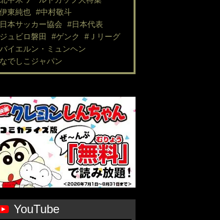
#伊東純也
#中村敬斗
#日本サッカー協会
#日本代表
#ジュビロ磐田
#ゲンク
#Ｊリーグ
#バイエルン・ミュンヘン
#なでしこジャパン
YouTube