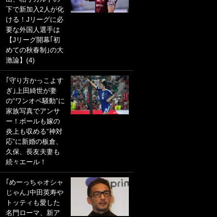
下で新加入2人が化
PKにイタリア代表
ける！Jリーグに必
GKも成す術なし！
要な外国人選手は
｢ノーチャンスすぎ
【Jリーグ開幕｢初
るわ｣｢綺世のPKの
めての秋春制｣の大
上手さは世界屈指
激論】(4)
かも｣
｢守り方かっこよす
｢また敬斗が魚に
ぎ｣上田綺世が妻
笑｣菅原由勢がW杯
の“ワンオペ騒動”に
戦士の夏休み秘蔵
家族写真でアンサ
ショット公開！ 川
ー！ボールも嫁の
口春奈と結婚のモ
炎上も収める“神対
テ男も登場で｢写真
応”に新婚の板倉、
全部楽しそう｣｢タ
久保、長友夫妻も
ケの水中かわいす
続々エール！
ぎる」
｢めーっちゃオシャ
｢セカンドで決まり
じゃん｣中田英寿や
だな｣19歳の日本代
トッティも愛した
表MFが加入したス
名門ローマ、新ア
ペイン名門、“地中