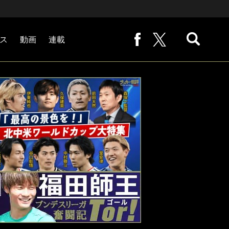
ス
動画
連載
熊崎敬の「路地から始まる処世術」
下田恒幸の「10倍面白くなるサッカー中継の見方」
サッカー批評PHOTOギャラリー「ピッチの焦点」
後藤健生の「蹴球放浪記」
原悦生PHOTOギャラリー「サッカー遠近」
「だれかに言いたくなる記録」
福田師王「ブンデスリーガ奮闘記 Tor!」
大住良之の「この世界のコーナーエリアから」