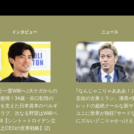
インタビュー
ニュース
う一度W杯へ｣大ケガからの
｢なんじゃこりゃあああ！
復帰！34歳・谷口彰悟の
圭佑の古巣ミラン、漆黒×
跡を支えた日本資本のベルギ
レッドの超絶クールな新サ
クラブ、次なる野望はW杯ベ
ユニに世界が熱狂｢サード
8【シント＝トロイデン立
にズルい｣｢こりゃかっけえ
之CEOの世界戦略】(2)