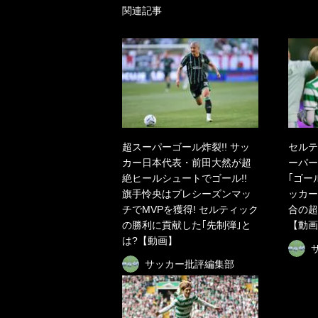
関連記事
超スーパーゴール炸裂!! サッ
セルテ
カー日本代表・前田大然が超
ーパー
絶ヒールシュートでゴール!!
｢ゴー
旗手怜央はプレシーズンマッ
ッカー
チでMVPを獲得! セルティック
合の超
の勝利に貢献した｢先制弾｣と
【動画
は?【動画】
サッカー批評編集部