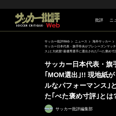
批評
ニ
Jリーグ
戦術
注目選手
海外サッ
監督
マネー
チームマ
日本代表
サッカー批評Web
ニュース
海外サッカー
サッカー日本代表・旗手怜央がプレシーズンマッチ｢
ス｣と大絶賛! 最優秀選手に選出された｢べた褒め寸
サッカー日本代表・旗
｢MOM選出｣!! 現地
ルなパフォーマンス｣と
た｢べた褒め寸評｣とは
サッカー批評編集部