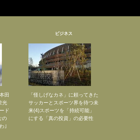
ビジネス
｣本田
「怪しげなカネ」に頼ってきた
蛍光
サッカーとスポーツ界を待つ未
ード
来(4)スポーツを「持続可能」
なの
にする「真の投資」の必要性
わ｣