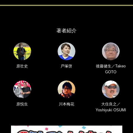
著者紹介
原壮史
戸塚啓
後藤健生／Takeo
GOTO
原悦生
川本梅花
大住良之／
Yoshiyuki OSUMI