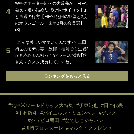
W杯クオーター制への大反発か、FIFA
会長を追い詰めた｢欧州のボイコット｣
と再選の行方【FIFA3兆円の野望と2度
のオウンゴール、来年3月の会長選】
(3)
｢こんな美しいママいるんですか｣上田
綺世のモデル妻、故郷・福岡でも生後2
か月赤ちゃん抱っこで“ラー活”満喫｢娘
さんスクスク成長してますね｣
ランキングをもっと見る
#北中米ワールドカップ大特集
#伊東純也
#日本代表
#中村敬斗
#バイエルン・ミュンヘン
#ゲンク
#ジュビロ磐田
#なでしこジャパン
#川崎フロンターレ
#マルク・ククレジャ