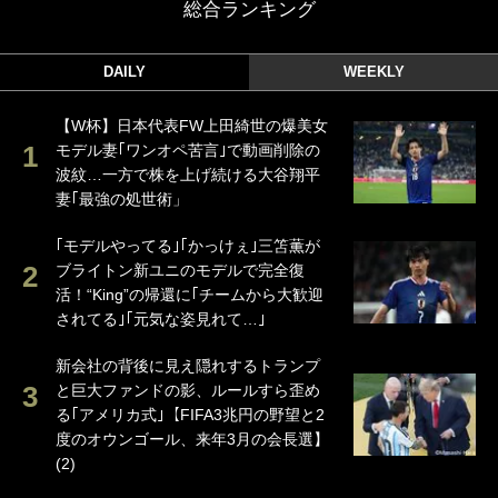
総合ランキング
DAILY
WEEKLY
【W杯】日本代表FW上田綺世の爆美女
モデル妻｢ワンオペ苦言｣で動画削除の
波紋…一方で株を上げ続ける大谷翔平
妻｢最強の処世術」
｢モデルやってる｣｢かっけぇ｣三笘薫が
ブライトン新ユニのモデルで完全復
活！“King”の帰還に｢チームから大歓迎
されてる｣｢元気な姿見れて…｣
新会社の背後に見え隠れするトランプ
と巨大ファンドの影、ルールすら歪め
る｢アメリカ式｣【FIFA3兆円の野望と2
度のオウンゴール、来年3月の会長選】
(2)