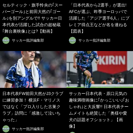
セルティック・旗手怜央の｢スー
「日本代表から2選手」が選出!
パーゴール｣と前田大然の｢ゴー
AFCが選ぶ、昨季ヨーロッパで
ル｣を別アングルで!! サッカー日
活躍した「アジア選手6人」にプ
本代表が活躍した試合の超秘蔵
レミア得点王などが名を連ねる
｢舞台裏映像｣とは?【動画】
【図表】
サッカー批評編集部
サッカー批評編集部
日本代表FW前田大然がJ3クラブ
サッカー日本代表・原口元気の
に練習参加！ 横浜F・マリノス
趣味満喫画像に｢かっこいい｣｢お
ではなく「プロ入りした古巣ク
しゃれ｣と大反響!! 日本代表チー
ラブ」訪問に「感激して泣いち
ムメイトも絶賛した「奥様や愛
ゃった」
犬の話題オフショット」【画
像】
サッカー批評編集部