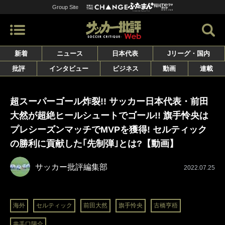
Group Site
新着
ニュース
日本代表
Jリーグ・国内
批評
インタビュー
ビジネス
動画
連載
超スーパーゴール炸裂!! サッカー日本代表・前田
大然が超絶ヒールシュートでゴール!! 旗手怜央は
プレシーズンマッチでMVPを獲得! セルティック
の勝利に貢献した｢先制弾｣とは?【動画】
サッカー批評編集部
2022.07.25
海外
セルティック
前田大然
旗手怜央
古橋亨梧
井手口陽介