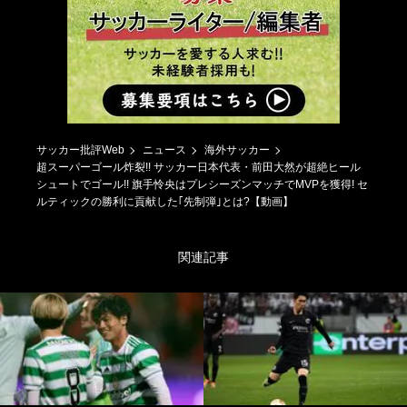
サッカー批評Web
ニュース
海外サッカー
超スーパーゴール炸裂!! サッカー日本代表・前田大然が超絶ヒール
シュートでゴール!! 旗手怜央はプレシーズンマッチでMVPを獲得! セ
ルティックの勝利に貢献した｢先制弾｣とは?【動画】
関連記事