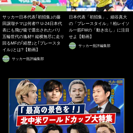
サッカー日本代表｢初招集｣の藤
日本代表「初招集」、細谷真大
田譲瑠チマは何者!? U-24日本代
の「プレースタイル」! 柏レイソ
表にも飛び級で選出されたパリ
ル一筋FWの「動き出し」に注目
五輪世代の逸材!! 縦横無尽に走り
せよ【動画】
回るMFの｢経歴｣と｢プレースタ
サッカー批評編集部
イル｣とは?【動画】
サッカー批評編集部