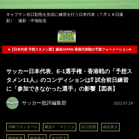
キャプテン谷口彰悟を先頭に練習を行う日本代表（７月１８日撮
影） 撮影：中地拓也
■【日本代表 予想スタメン図】森保JAPAN 香港代表戦の予想フォーメーション■
サッカー日本代表、E-1選手権・香港戦の「予想ス
タメン11人」のコンディションは⁉ 試合前日練習
に「参加できなかった選手」の影響【図表】
サッカー批評編集部
2022.07.19
川崎フロンターレ
横浜Ｆ・マリノス
谷口彰悟
細谷真大
西村拓真
脇坂泰斗
水沼宏太