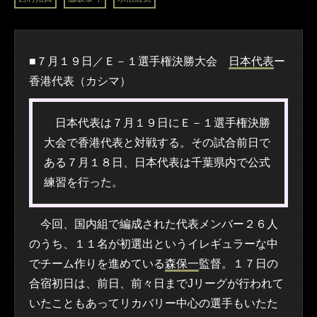
■７月１９日／Ｅ－１選手権決勝大会
日本代表
ー
香港代表（カシマ）
日本代表は７月１９日にＥ－１選手権決勝
大会で香港代表と対戦する。その試合前日で
ある７月１８日、日本代表は千葉県内で公式
練習を行った。
今回、国内組で編成された代表メンバー２６人
のうち、１１名が初選出というイレギュラーな中
でチーム作りを進めている
森保一
監督。１７日の
合宿初日は、前日、前々日までJリーグが行われて
いたこともあってリカバリー中心の選手もいたた