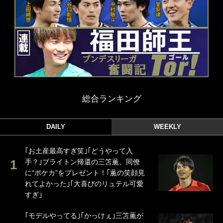
総合ランキング
DAILY
WEEKLY
｢お土産最高すぎ笑｣｢どうやって入
手？｣ブライトン帰還の三笘薫、同僚
に“ポケカ”をプレゼント！｢薫の笑顔見
れてよかった｣｢大喜びのリュテル可愛
すぎ｣
｢モデルやってる｣｢かっけぇ｣三笘薫が