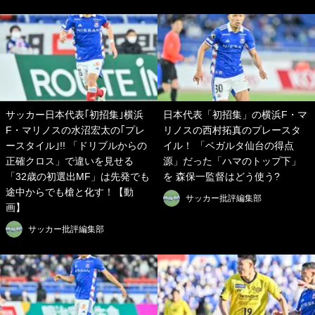
サッカー日本代表｢初招集｣横浜
日本代表「初招集」の横浜F・マ
F・マリノスの水沼宏太の｢プレ
リノスの西村拓真のプレースタ
ースタイル｣!! 「ドリブルからの
イル！ 「ベガルタ仙台の得点
正確クロス」で違いを見せる
源」だった「ハマのトップ下」
「32歳の初選出MF」は先発でも
を 森保一監督はどう使う?
途中からでも槍と化す！【動
サッカー批評編集部
画】
サッカー批評編集部