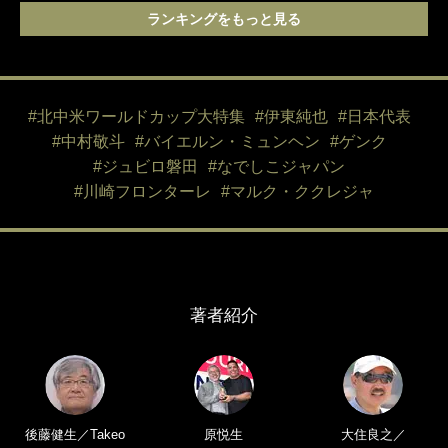
ランキングをもっと見る
#北中米ワールドカップ大特集
#伊東純也
#日本代表
#中村敬斗
#バイエルン・ミュンヘン
#ゲンク
#ジュビロ磐田
#なでしこジャパン
#川崎フロンターレ
#マルク・ククレジャ
著者紹介
後藤健生／Takeo
原悦生
大住良之／