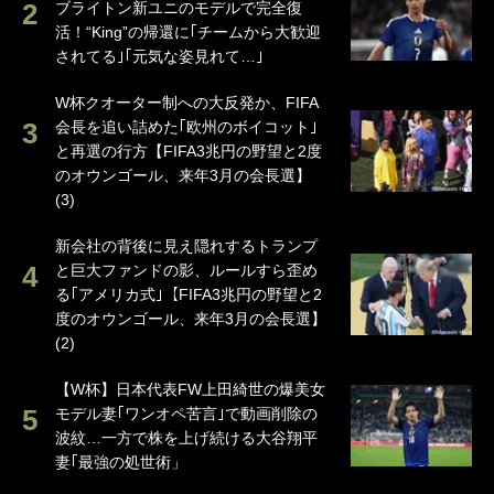
ブライトン新ユニのモデルで完全復
活！“King”の帰還に｢チームから大歓迎
されてる｣｢元気な姿見れて…｣
W杯クオーター制への大反発か、FIFA
会長を追い詰めた｢欧州のボイコット｣
と再選の行方【FIFA3兆円の野望と2度
のオウンゴール、来年3月の会長選】
(3)
新会社の背後に見え隠れするトランプ
と巨大ファンドの影、ルールすら歪め
る｢アメリカ式｣【FIFA3兆円の野望と2
度のオウンゴール、来年3月の会長選】
(2)
【W杯】日本代表FW上田綺世の爆美女
モデル妻｢ワンオペ苦言｣で動画削除の
波紋…一方で株を上げ続ける大谷翔平
妻｢最強の処世術」