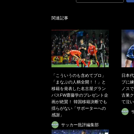
関連記事
「こういうのも含めてプロ」
日本代
「まなぶの人柄全開！！」と
ブに練
移籍を発表した名古屋グラン
ノスで
パスFW齋藤学のプレゼント企
古巣ク
画が絶賛！ 韓国移籍決断でも
て泣い
揺らがない「サポーターへの
感謝」
サッカー批評編集部