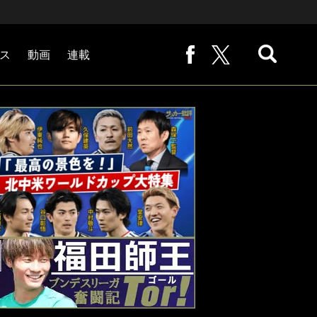
ス
動画
連載
熊崎敬の「路地から始まる処世術」
下田恒幸の「10倍面白くなるサッカー中継の見方」
サッカー批評PHOTOギャラリー「ピッチの焦点」
後藤健生の「蹴球放浪記」
原悦生PHOTOギャラリー「サッカー遠近」
「だれかに言いたくなる記録」
福田師王「ブンデスリーガ奮闘記 Tor!」
大住良之の「この世界のコーナーエリアから」