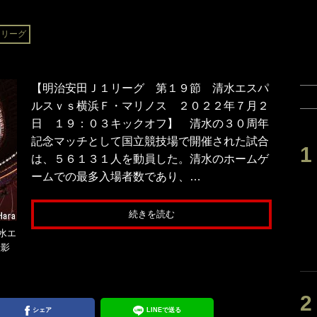
Ｊリーグ
【明治安田Ｊ１リーグ 第１９節 清水エスパ
ルスｖｓ横浜Ｆ・マリノス ２０２２年７月２
日 １９：０３キックオフ】 清水の３０周年
記念マッチとして国立競技場で開催された試合
は、５６１３１人を動員した。清水のホームゲ
ームでの最多入場者数であり、…
続きを読む
水エ
撮影
シェア
LINEで送る