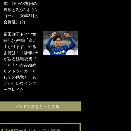
式｣【FIFA3兆円の
海の夕日”新アウェ
野望と2度のオウン
イユニに大反響｢か
ゴール、来年3月の
っこよすぎ｣｢革新
会長選】(2)
的｣｢ソソられる！｣
福田師王ドイツ奮
｢お土産最高すぎ
闘記(7)中編 ｢這い
笑｣｢どうやって入
上がります。やる
手？｣ブライトン帰
よ俺は！｣福田師王
還の三笘薫、同僚
が語る移籍後初ゴ
に“ポケカ”をプレゼ
ール！つかみ始め
ント！｢薫の笑顔見
たストライカーと
れてよかった｣｢大
しての感覚と、も
喜びのリュテル可
どかしいウインタ
愛すぎ｣
ーブレイク
ランキングをも
ランキングをもっと見る
#北中米ワールドカップ大特集