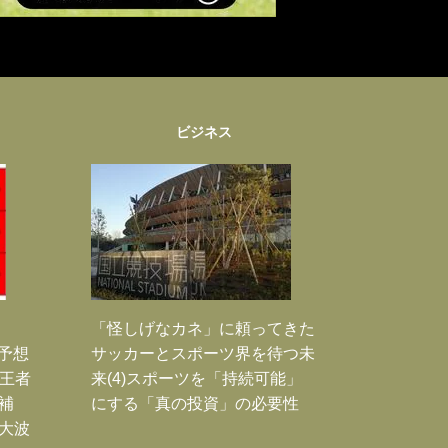
ビジネス
「怪しげなカネ」に頼ってきた
利予想
サッカーとスポーツ界を待つ未
！王者
来(4)スポーツを「持続可能」
補
にする「真の投資」の必要性
は大波