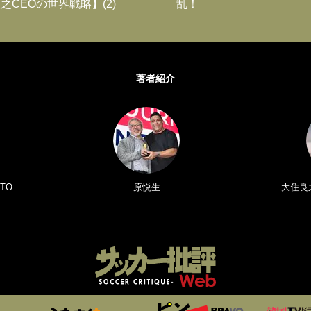
之CEOの世界戦略】(2)
乱！
著者紹介
TO
原悦生
大住良之／