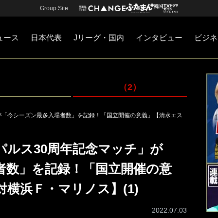
Group Site
ュース
日本代表
Jリーグ・国内
インタビュー
ビジネ
・国内
カー
ネジメント
Jリーグ・国内
戦術
注目選手
海外サッカー
監督
マネー
チームマネジメント
日本代表
（2）
」が「今シーズン最多入場者数」を記録！「国立開催の意義」【清水エス
パルス30周年記念マッチ」が
者数」を記録！「国立開催の意
横浜Ｆ・マリノス】(1)
2022.07.03