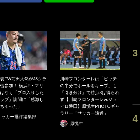
表FW前田大然がJ3クラ
川崎フロンターレは「ピッチ
習参加！ 横浜F・マリ
の半分でボールをキープ」も
はなく「プロ入りした
「引き分け」で勝点3は得られ
ラブ」訪問に「感激し
ず【川崎フロンターレvsジュ
ちゃった」
ビロ磐田】原悦生PHOTOギャ
ラリー「サッカー遠近」
サッカー批評編集部
原悦生