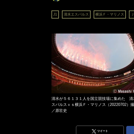
J1
清水エスパルス
横浜Ｆ・マリノス
清水が５６１３１人を国立競技場に集めた 清
スパルスｖｓ横浜Ｆ・マリノス（20220702）
／原壮史
ツイート