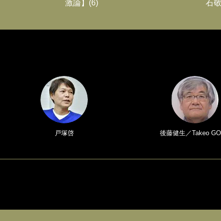
激論】(6)
石敬
戸塚啓
後藤健生／Takeo GO