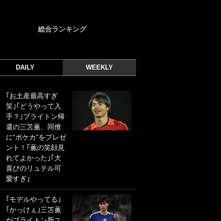
総合ランキング
DAILY
WEEKLY
｢お土産最高すぎ
｢光の速さじゃん｣
笑｣｢どうやって入
｢えっぐいミドル｣
手？｣ブライトン帰
ドイツ名門移籍の
還の三笘薫、同僚
日本代表23歳ボラ
に“ポケカ”をプレゼ
ンチ、移籍後初ゴ
ント！｢薫の笑顔見
ールに驚愕！｢見た
れてよかった｣｢大
事ないシュートや｣
喜びのリュテル可
｢聡がどんどん遠く
愛すぎ｣
なっていく」
｢モデルやってる｣
｢誰が止めれんねん
｢かっけぇ｣三笘薫
w｣フェイエ上田綺
がブライトン新ユ
世の“神コース”弾丸