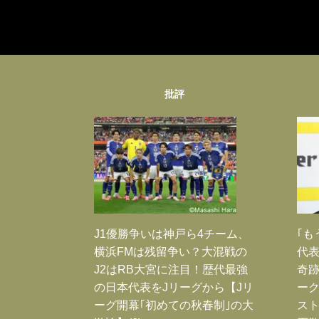
批評
J1優勝争いは神戸ら4チーム、
｢も
横浜FMは残留争い？大混戦の
代表
J2はRB大宮に注目！歴代最強
奇
の日本代表をJリーグから【Jリ
ー
ーグ開幕｢初めての秋春制｣の大
スト