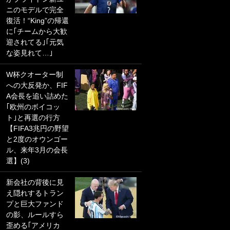
ニのモデルで完全
PKにイタリア代表
復活！“King”の帰還
GKも成す術なし！
に｢チームから大歓
｢ノーチャンスすぎ
迎されてる｣｢元気
るわ｣｢綺世のPKの
な姿見れて…｣
上手さは世界屈指
かも｣
W杯クオーター制
への大反発か、FIF
｢また敬斗が魚に
A会長を追い詰めた
笑｣菅原由勢がW杯
｢欧州のボイコッ
戦士の夏休み秘蔵
ト｣と再選の行方
ショット公開！ 川
【FIFA3兆円の野望
口春奈と結婚のモ
と2度のオウンゴー
テ男も登場で｢写真
ル、来年3月の会長
全部楽しそう｣｢タ
選】(3)
ケの水中かわいす
ぎる」
新会社の背後に見
え隠れするトラン
｢セカンドで決まり
プと巨大ファンド
だな｣19歳の日本代
の影、ルールすら
表MFが加入したス
歪める｢アメリカ
ペイン名門、“地中