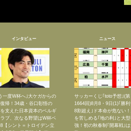
インタビュー
ニュース
う一度W杯へ｣大ケガからの
サッカーくじ｢toto予想｣(第
復帰！34歳・谷口彰悟の
1664回)8月8・9日(1)｢勝
跡を支えた日本資本のベルギ
8割超え｣ド本命が危ない
クラブ、次なる野望はW杯ベ
を苦しめる｢地の利｣と大型
8【シント＝トロイデン立
強！初の秋春制｢開幕戦｣