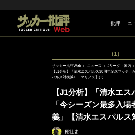
批評
ニ
Jリーグ
戦術
注目選手
海外サッ
監督
マネー
チームマ
日本代表
（1）
サッカー批評Web
ニュース
Jリーグ・国内
【J1分析】「清水エスパルス30周年記念マッチ
パルス対横浜Ｆ・マリノス】(1)
【J1分析】「清水エス
「今シーズン最多入場
義」【清水エスパルス対
原壮史