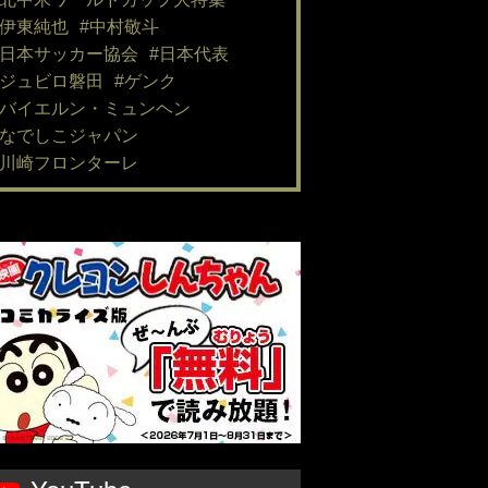
#伊東純也
#中村敬斗
#日本サッカー協会
#日本代表
#ジュビロ磐田
#ゲンク
#バイエルン・ミュンヘン
#なでしこジャパン
#川崎フロンターレ