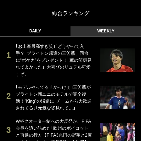
総合ランキング
DAILY
WEEKLY
｢お土産最高すぎ笑｣｢どうやって入
手？｣ブライトン帰還の三笘薫、同僚
に“ポケカ”をプレゼント！｢薫の笑顔見
れてよかった｣｢大喜びのリュテル可愛
すぎ｣
｢モデルやってる｣｢かっけぇ｣三笘薫が
ブライトン新ユニのモデルで完全復
活！“King”の帰還に｢チームから大歓迎
されてる｣｢元気な姿見れて…｣
W杯クオーター制への大反発か、FIFA
会長を追い詰めた｢欧州のボイコット｣
と再選の行方【FIFA3兆円の野望と2度