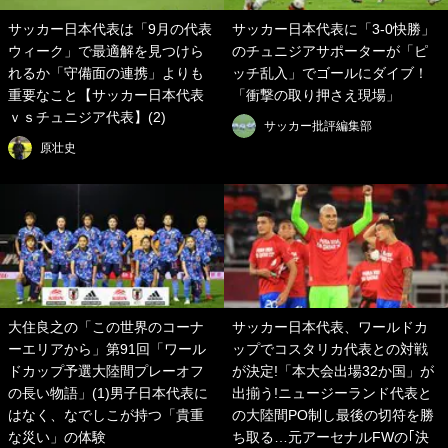
サッカー日本代表は「9月の代表
サッカー日本代表に「3-0快勝」
ウィーク」で最適解を見つけら
のチュニジアサポーターが「ピ
れるか「守備面の連携」よりも
ッチ乱入」でゴールにダイブ！
重要なこと【サッカー日本代表
「衝撃の取り押さえ現場」
ｖｓチュニジア代表】(2)
サッカー批評編集部
原壮史
大住良之の「この世界のコーナ
サッカー日本代表、ワールドカ
ーエリアから」第91回「ワール
ップでコスタリカ代表との対戦
ドカップ予選大陸間プレーオフ
が決定!「本大会出場32か国」が
の長い物語」(1)男子日本代表に
出揃う!ニュージーランド代表と
はなく、なでしこが持つ「貴重
の大陸間PO制し最後の切符を勝
な災い」の体験
ち取る…元アーセナルFWの｢決