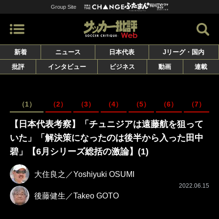
Group Site
新着
ニュース
日本代表
Jリーグ・国内
批評
インタビュー
ビジネス
動画
連載
（1）
（2）
（3）
（4）
（5）
（6）
（7）
【日本代表考察】「チュニジアは遠藤航を狙って
いた」「解決策になったのは後半から入った田中
碧」【6月シリーズ総括の激論】(1)
大住良之／Yoshiyuki OSUMI
2022.06.15
後藤健生／Takeo GOTO