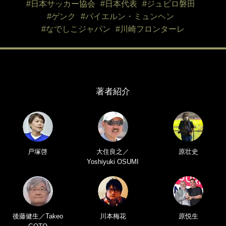
#日本サッカー協会
#日本代表
#ジュビロ磐田
#ゲンク
#バイエルン・ミュンヘン
#なでしこジャパン
#川崎フロンターレ
著者紹介
戸塚啓
大住良之／
原壮史
Yoshiyuki OSUMI
後藤健生／Takeo
川本梅花
原悦生