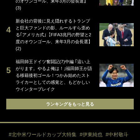
のオウンゴール、来年3月の会長選】
(3)
新会社の背後に見え隠れするトランプ
と巨大ファンドの影、ルールすら歪め
る｢アメリカ式｣【FIFA3兆円の野望と2
度のオウンゴール、来年3月の会長選】
(2)
福田師王ドイツ奮闘記(7)中編 ｢這い上
がります。やるよ俺は！｣福田師王が語
る移籍後初ゴール！つかみ始めたスト
ライカーとしての感覚と、もどかしい
ウインターブレイク
ランキングをもっと見る
#北中米ワールドカップ大特集
#伊東純也
#中村敬斗