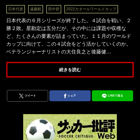
日本代表
遠藤航
田中碧
2022カタールワールドカップ
日本代表の６月シリーズが終了した。４試合を戦い、２
勝２敗。星勘定は五分だが、その中には課題や収穫な
ど、たくさんの要素が詰まっていた。１１月のワールド
カップに向けて、この４試合をどう活かしていくのか。
ベテランジャーナリストの大住良之と後藤健…
続きを読む
ツイート
シェア
LINEで送る