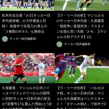
松木玖生出場「U-21サッカー日
【ラ・リーガ分析】マジョルカ
本代表候補」が大学選抜と対
のサッカー日本代表・久保建英
戦！ 前後半で全員入れ替えの
「残留争い直接対決」でスタメ
「２種類の4-3-3」も無得点
ン出場も苦い大敗「2−6」【マジ
ョルカ対グラナダ】(1)
サッカー批評編集部
サッカー批評編集部
久保建英、マジョルカ公式ツイ
【ラ・リーガ分析】「バルセロ
ッターでフォロワーからの質問
ナ戦」サッカー日本代表・マジ
に回答!サッカー日本代表の至宝
ョルカ久保建英はベンチスター
が｢背番号17を選んだ理由｣と｢好
ト！「タテへの弱さ」で前半で2