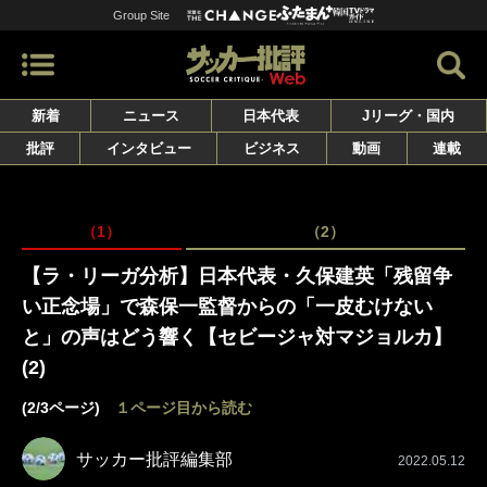
Group Site
新着
ニュース
日本代表
Jリーグ・国内
批評
インタビュー
ビジネス
動画
連載
（1）
（2）
【ラ・リーガ分析】日本代表・久保建英「残留争
い正念場」で森保一監督からの「一皮むけない
と」の声はどう響く【セビージャ対マジョルカ】
(2)
(2/3ページ)
１ページ目から読む
サッカー批評編集部
2022.05.12