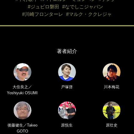
#ジュビロ磐田
#なでしこジャパン
#川崎フロンターレ
#マルク・ククレジャ
著者紹介
大住良之／
戸塚啓
川本梅花
Yoshiyuki OSUMI
後藤健生／Takeo
原悦生
原壮史
GOTO