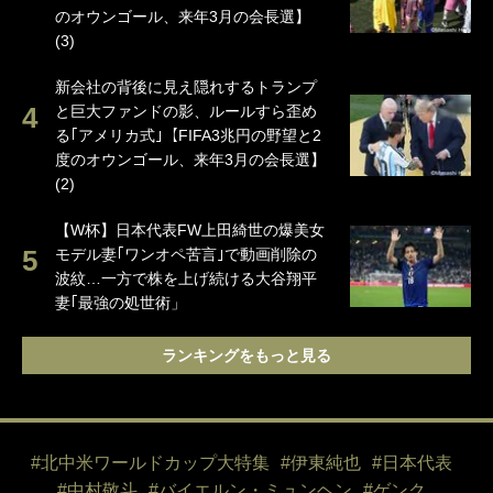
のオウンゴール、来年3月の会長選】
(3)
新会社の背後に見え隠れするトランプ
と巨大ファンドの影、ルールすら歪め
る｢アメリカ式｣【FIFA3兆円の野望と2
度のオウンゴール、来年3月の会長選】
(2)
【W杯】日本代表FW上田綺世の爆美女
モデル妻｢ワンオペ苦言｣で動画削除の
波紋…一方で株を上げ続ける大谷翔平
妻｢最強の処世術」
ランキングをもっと見る
#北中米ワールドカップ大特集
#伊東純也
#日本代表
#中村敬斗
#バイエルン・ミュンヘン
#ゲンク