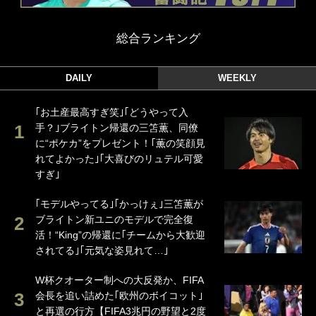
総合ランキング
DAILY
WEEKLY
｢お土産最高すぎ笑｣｢どうやって入
手？｣ブライトン帰還の三笘薫、同僚
に“ポケカ”をプレゼント！｢薫の笑顔見
れてよかった｣｢大喜びのリュテル可愛
すぎ｣
｢モデルやってる｣｢かっけぇ｣三笘薫が
ブライトン新ユニのモデルで完全復
活！“King”の帰還に｢チームから大歓迎
されてる｣｢元気な姿見れて…｣
W杯クオーター制への大反発か、FIFA
会長を追い詰めた｢欧州のボイコット｣
と再選の行方【FIFA3兆円の野望と2度