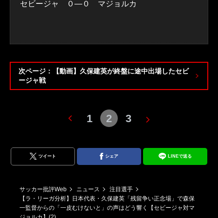
セビージャ ０―０ マジョルカ
次ページ：【動画】久保建英が終盤に途中出場したセビ
ージャ戦
1
2
3
ツイート
シェア
LINEで送る
サッカー批評Web
ニュース
注目選手
【ラ・リーガ分析】日本代表・久保建英「残留争い正念場」で森保
一監督からの「一皮むけないと」の声はどう響く【セビージャ対マ
ジョルカ】(2)