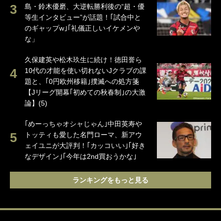
島・鈴木優磨、大逆転勝利後の“超・優
等生インタビュー”が話題！｢試合中と
のギャップw｣｢礼儀正しいイケメンや
な」
久保建英や松木玖生に続け！徳田誉ら
10代の才能を使い切れないJクラブの課
題と、｢0円欧州移籍｣撲滅への処方箋
【Jリーグ開幕｢初めての秋春制｣の大激
論】(5)
｢めーっちゃオシャじゃん｣中田英寿や
トッティも愛した名門ローマ、新アウ
ェイユニが大評判！｢カッコいい｣｢好き
なデザイン｣｢今年は2nd買おうかな｣
ランキングをもっと見る