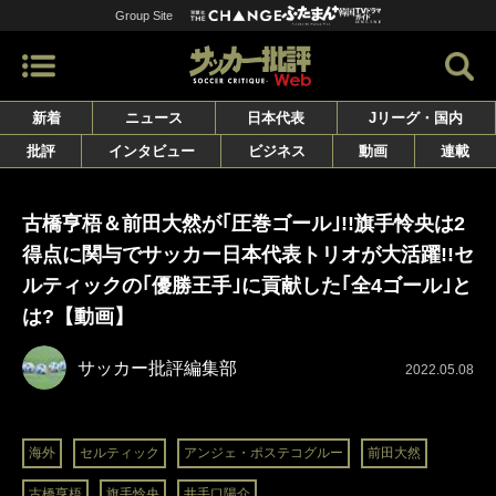
Group Site
新着
ニュース
日本代表
Jリーグ・国内
批評
インタビュー
ビジネス
動画
連載
古橋亨梧＆前田大然が｢圧巻ゴール｣!!旗手怜央は2
得点に関与でサッカー日本代表トリオが大活躍!!セ
ルティックの｢優勝王手｣に貢献した｢全4ゴール｣と
は?【動画】
サッカー批評編集部
2022.05.08
海外
セルティック
アンジェ・ポステコグルー
前田大然
古橋亨梧
旗手怜央
井手口陽介