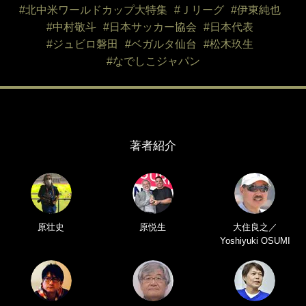
#北中米ワールドカップ大特集
#Ｊリーグ
#伊東純也
#中村敬斗
#日本サッカー協会
#日本代表
#ジュビロ磐田
#ベガルタ仙台
#松木玖生
#なでしこジャパン
著者紹介
原壮史
原悦生
大住良之／
Yoshiyuki OSUMI