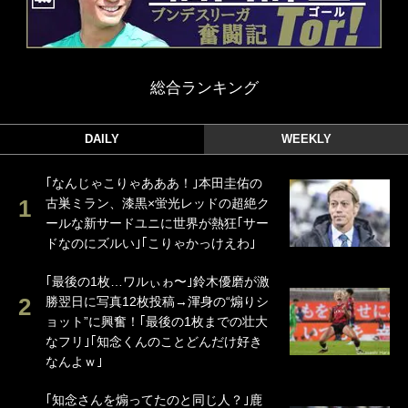
総合ランキング
DAILY
WEEKLY
｢なんじゃこりゃあああ！｣本田圭佑の
古巣ミラン、漆黒×蛍光レッドの超絶ク
ールな新サードユニに世界が熱狂｢サー
ドなのにズルい｣｢こりゃかっけえわ｣
｢最後の1枚…ワルぃゎ〜｣鈴木優磨が激
勝翌日に写真12枚投稿→渾身の“煽りシ
ョット”に興奮！｢最後の1枚までの壮大
なフリ｣｢知念くんのことどんだけ好き
なんよｗ｣
｢知念さんを煽ってたのと同じ人？｣鹿