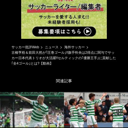
サッカー批評Web
ニュース
海外サッカー
古橋亨梧＆前田大然が｢圧巻ゴール｣!!旗手怜央は2得点に関与でサッ
カー日本代表トリオが大活躍!!セルティックの｢優勝王手｣に貢献した
｢全4ゴール｣とは?【動画】
関連記事