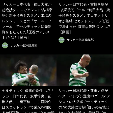
サッカー日本代表・前田大然が
サッカー日本代表・古橋亨梧が
超絶妙クロスでアシスト!古橋亨
｢復帰後初ゴール｣!!前田大然、旗
梧と旗手怜央もスタメン出場の
手怜央もスタメンで日本人トリ
レンジャーズとの「オールドフ
オが集結!セカンドステージ初戦
ァーム」でセルティックに先制
で決まった｢貴重な先制点｣とは?
弾をもたらした｢圧巻のアシス
【動画】
ト｣とは?【動画】
サッカー批評編集部
サッカー批評編集部
セルティック｢優勝の条件｣は?サ
サッカー日本代表・前田大然が
ッカー日本代表・旗手怜央、前
ベストイレブン選出!!1ゴール1ア
田大然、古橋亨梧、井手口陽介
シストの大活躍でセルティック
はスコットランドで栄冠を掴め
の7発大勝に貢献!｢疑いの余地は
るか!?宿敵レンジャーズとの一騎
ない｣と大絶賛の「最終節ゴー