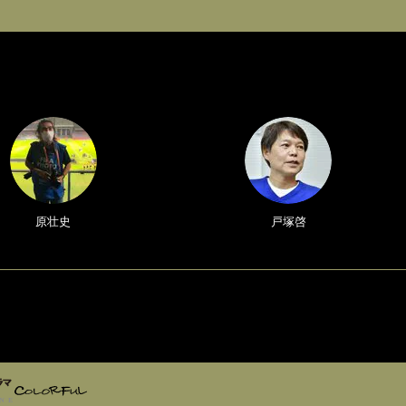
原壮史
戸塚啓