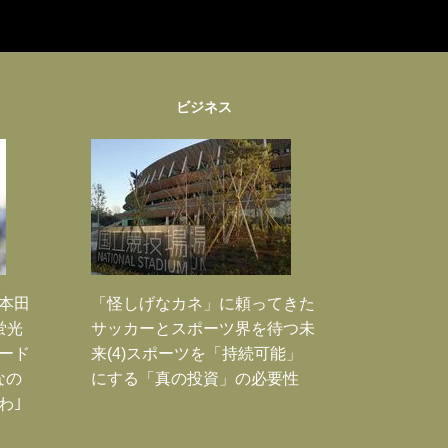
ビジネス
｣本田
「怪しげなカネ」に頼ってきた
蛍光
サッカーとスポーツ界を待つ未
ード
来(4)スポーツを「持続可能」
なの
にする「真の投資」の必要性
わ｣