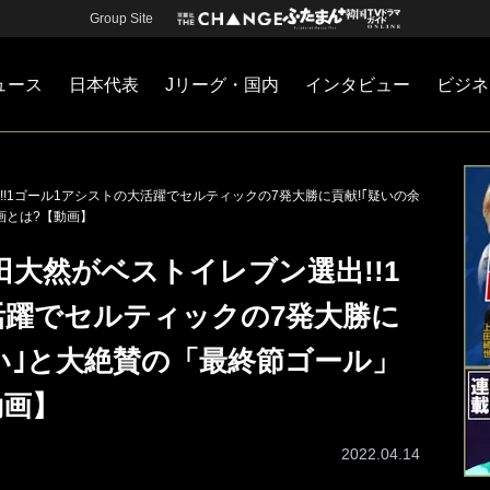
Group Site
ュース
日本代表
Jリーグ・国内
インタビュー
ビジネ
・国内
カー
ネジメント
Jリーグ・国内
戦術
注目選手
海外サッカー
監督
マネー
チームマネジメント
日本代表
!1ゴール1アシストの大活躍でセルティックの7発大勝に貢献!｢疑いの余
画とは?【動画】
大然がベストイレブン選出!!1
活躍でセルティックの7発大勝に
い｣と大絶賛の「最終節ゴール」
動画】
2022.04.14