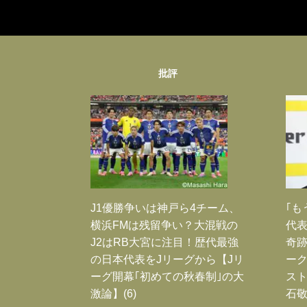
批評
J1優勝争いは神戸ら4チーム、
｢も
横浜FMは残留争い？大混戦の
代表
J2はRB大宮に注目！歴代最強
奇
の日本代表をJリーグから【Jリ
ー
ーグ開幕｢初めての秋春制｣の大
スト
激論】(6)
石敬