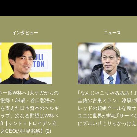
インタビュー
ニュース
う一度W杯へ｣大ケガからの
｢なんじゃこりゃあああ！
復帰！34歳・谷口彰悟の
圭佑の古巣ミラン、漆黒×
跡を支えた日本資本のベルギ
レッドの超絶クールな新サ
クラブ、次なる野望はW杯ベ
ユニに世界が熱狂｢サード
8【シント＝トロイデン立
にズルい｣｢こりゃかっけえ
之CEOの世界戦略】(2)