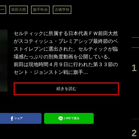
ルー
前田大然
旗手怜央
古橋亨梧
セルティックに所属する日本代表ＦＷ前田大然
がスコティッシュ・プレミアシップ最終節のベ
ストイレブンに選出された。セルティックが臨
場感たっぷりの別角度動画を公開している。
前田は現地時間４月９日に行われた第３３節の
セント・ジョンストン戦に旗手…
続きを読む
シェア
LINEで送る