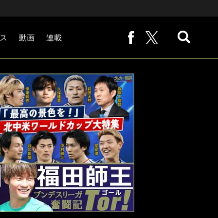
ス
動画
連載
熊崎敬の「路地から始まる処世術」
下田恒幸の「10倍面白くなるサッカー中継の見方」
サッカー批評PHOTOギャラリー「ピッチの焦点」
後藤健生の「蹴球放浪記」
原悦生PHOTOギャラリー「サッカー遠近」
「だれかに言いたくなる記録」
福田師王「ブンデスリーガ奮闘記 Tor!」
大住良之の「この世界のコーナーエリアから」