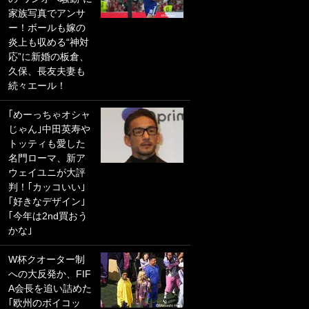
家族写真でアンサ
PKにイタリア代表
ー！ボールも嫁の
GKも成す術なし！
炎上も収める“神対
｢ノーチャンスすぎ
応”に新婚の板倉、
るわ｣｢綺世のPKの
久保、長友夫妻も
上手さは世界屈指
続々エール！
かも｣
｢めーっちゃオシャ
｢また敬斗が魚に
じゃん｣中田英寿や
笑｣菅原由勢がW杯
トッティも愛した
戦士の夏休み秘蔵
名門ローマ、新ア
ショット公開！ 川
ウェイユニが大評
口春奈と結婚のモ
判！｢カッコいい｣
テ男も登場で｢写真
｢好きなデザイン｣
全部楽しそう｣｢タ
｢今年は2nd買おう
ケの水中かわいす
かな｣
ぎる」
W杯クオーター制
｢セカンドで決まり
への大反発か、FIF
だな｣19歳の日本代
A会長を追い詰めた
表MFが加入したス
｢欧州のボイコッ
ペイン名門、“地中