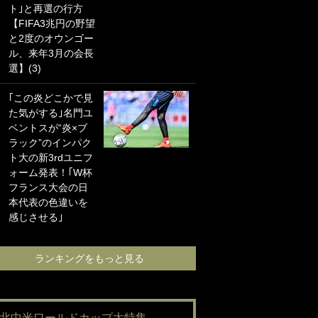
ト｣と再選の行方
海の夕日”新アウェ
【FIFA3兆円の野望
イユニに大反響｢か
と2度のオウンゴー
っこよすぎ｣｢革新
ル、来年3月の会長
的｣｢ソソられる！｣
選】(3)
｢お土産最高すぎ
｢この炎どこかで見
笑｣｢どうやって入
た気がする｣名門ユ
手？｣ブライトン帰
ベントスが“炎×ブ
還の三笘薫、同僚
ラック”のインパク
に“ポケカ”をプレゼ
ト大の新3rdユニフ
ント！｢薫の笑顔見
ォーム発表！｢W杯
れてよかった｣｢大
フランス大会の日
喜びのリュテル可
本代表の色違いを
愛すぎ｣
感じさせる｣
ランキングをも
ランキングをもっと見る
#北中米ワールドカップ大特集