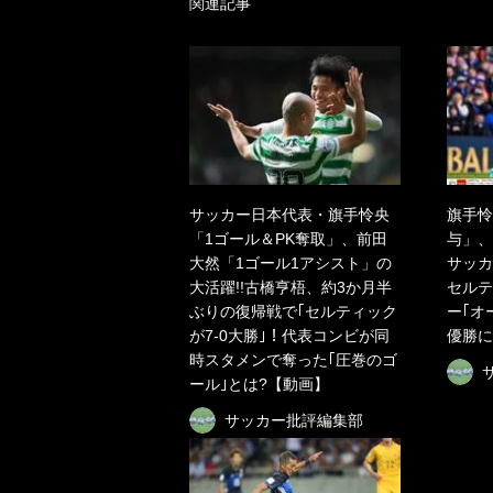
関連記事
サッカー日本代表・旗手怜央
旗手怜
「1ゴール＆PK奪取」、前田
与」、
大然「1ゴール1アシスト」の
サッカ
大活躍!!古橋亨梧、約3か月半
セルテ
ぶりの復帰戦で｢セルティック
ー｢オ
が7-0大勝｣！代表コンビが同
優勝に
時スタメンで奪った｢圧巻のゴ
ール｣とは?【動画】
サッカー批評編集部