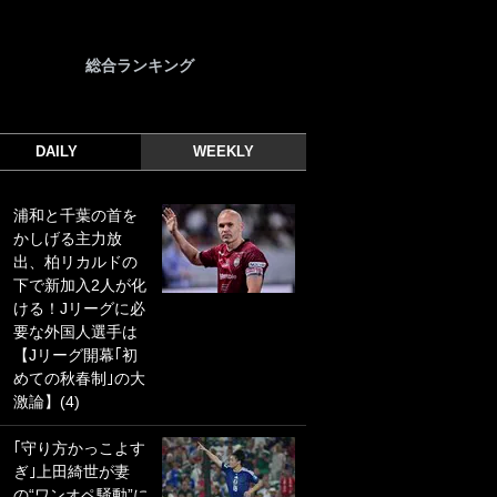
総合ランキング
DAILY
WEEKLY
浦和と千葉の首を
｢光の速さじゃん｣
かしげる主力放
｢えっぐいミドル｣
出、柏リカルドの
ドイツ名門移籍の
下で新加入2人が化
日本代表23歳ボラ
ける！Jリーグに必
ンチ、移籍後初ゴ
要な外国人選手は
ールに驚愕！｢見た
【Jリーグ開幕｢初
事ないシュートや｣
めての秋春制｣の大
｢聡がどんどん遠く
激論】(4)
なっていく」
｢守り方かっこよす
｢誰が止めれんねん
ぎ｣上田綺世が妻
w｣フェイエ上田綺
の“ワンオペ騒動”に
世の“神コース”弾丸