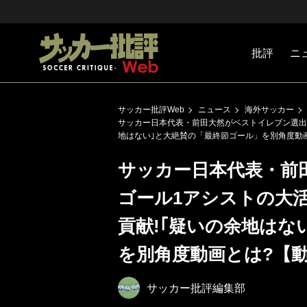
批評
ニ
Jリーグ
戦術
注目選手
海外サッ
監督
マネー
チームマ
日本代表
サッカー批評Web
ニュース
海外サッカー
サッカー日本代表・前田大然がベストイレブン選出!
地はない｣と大絶賛の「最終節ゴール」を別角度動
サッカー日本代表・前田
ゴール1アシストの大
貢献!｢疑いの余地はな
を別角度動画とは?【
サッカー批評編集部