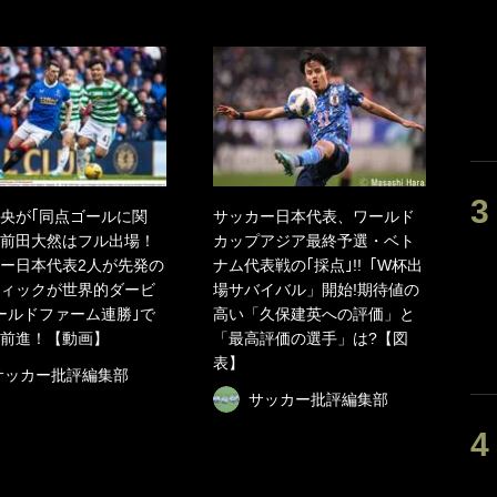
央が｢同点ゴールに関
サッカー日本代表、ワールド
前田大然はフル出場！
カップアジア最終予選・ベト
ー日本代表2人が先発の
ナム代表戦の｢採点｣!!「W杯出
ィックが世界的ダービ
場サバイバル」開始!期待値の
ールドファーム連勝｣で
高い「久保建英への評価」と
前進！【動画】
「最高評価の選手」は?【図
表】
サッカー批評編集部
サッカー批評編集部