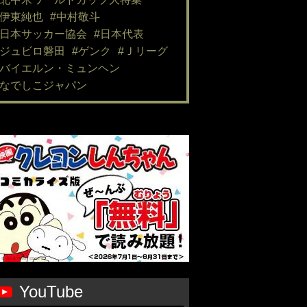
#伊東純也
#中村敬斗
#日本サッカー協会
#日本代表
#ジュビロ磐田
#ゲンク
#Ｊリーグ
#バイエルン・ミュンヘン
#なでしこジャパン
YouTube