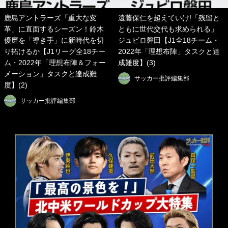
鹿島アントラーズ「重大な変
遠藤保仁を超えていけ!「残留と
革」に直面するシーズン！鈴木
ともに世代交代も求められる」
優磨を「導き手」に新時代を切
ジュビロ磐田【J1全18チーム・
り拓けるか【J1リーグ全18チー
2022年「理想布陣」タスクと達
ム・2022年「理想布陣＆フォー
成難度】(3)
メーション」タスクと達成難
サッカー批評編集部
度】(2)
サッカー批評編集部