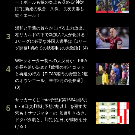
ー！ボールも嫁の炎上も収める“神対
応”に新婚の板倉、久保、長友夫妻も
続々エール！
浦和と千葉の首をかしげる主力放出、
柏リカルドの下で新加入2人が化ける！
Jリーグに必要な外国人選手は【Jリー
グ開幕｢初めての秋春制｣の大激論】(4)
W杯クオーター制への大反発か、FIFA
会長を追い詰めた｢欧州のボイコット｣
と再選の行方【FIFA3兆円の野望と2度
のオウンゴール、来年3月の会長選】
(3)
サッカーくじ｢toto予想｣(第1664回)8月
8・9日(2)｢勝利予想7割以上｣を覆す大
穴も！サウジマネーの｢監督引き抜き｣
ドタバタ劇と、｢特別な日｣が勝敗を分
ける！