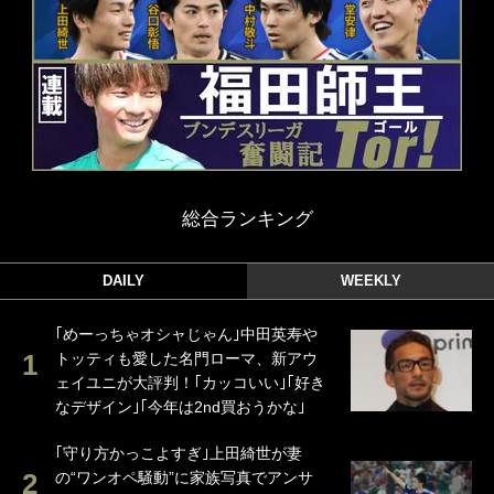
総合ランキング
DAILY
WEEKLY
｢めーっちゃオシャじゃん｣中田英寿や
トッティも愛した名門ローマ、新アウ
ェイユニが大評判！｢カッコいい｣｢好き
なデザイン｣｢今年は2nd買おうかな｣
｢守り方かっこよすぎ｣上田綺世が妻
の“ワンオペ騒動”に家族写真でアンサ