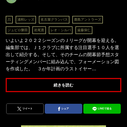
J1
浦和レッズ
名古屋グランパス
鹿島アントラーズ
ジュビロ磐田
岩尾憲
レオ・シルバ
遠藤保仁
いよいよ２０２２シーズンのＪリーグが開幕を迎える。
編集部では、Ｊ１クラブに所属する注目選手１０人を選
出して紹介する。そして、そのチームの開幕節予想スタ
ーティングメンバーに組み込んで、フォーメーション図
を作成した。 ３か年計画のラストイヤー…
続きを読む
ツイート
シェア
LINEで送る