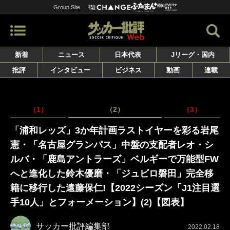
Group Site
新着
ニュース
日本代表
Jリーグ・国内
批評
インタビュー
ビジネス
動画
連載
（1）
（2）
（3）
「浦和レッズ」3か年計画ラストイヤーを彩る岩尾
憲・「名古屋グランパス」中盤の支配者レオ・シ
ルバ・「鹿島アントラーズ」ベルギーで万能型FW
へと進化した鈴木優磨・「ジュビロ磐田」完全移
籍に移行した遠藤保仁!【2022シーズン「J1注目選
手10人」とフォーメーション】(2)【図表】
サッカー批評編集部
2022.02.18