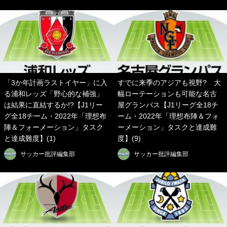
「3か年計画ラストイヤー」に入
すでに来季のアジアも視野? 大
る浦和レッズ「野心的な補強」
幅ローテーションも可能な名古
は結果に直結するか!?【J1リー
屋グランパス【J1リーグ全18チ
グ全18チーム・2022年「理想布
ーム・2022年「理想布陣＆フォ
陣＆フォーメーション」タスク
ーメーション」タスクと達成難
と達成難度】(1)
度】(9)
サッカー批評編集部
サッカー批評編集部