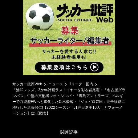
サッカー批評Web
ニュース
Jリーグ・国内
「浦和レッズ」3か年計画ラストイヤーを彩る岩尾憲・「名古屋グラ
ンパス」中盤の支配者レオ・シルバ・「鹿島アントラーズ」ベルギ
ーで万能型FWへと進化した鈴木優磨・「ジュビロ磐田」完全移籍に
移行した遠藤保仁!【2022シーズン「J1注目選手10人」とフォーメ
ーション】(2)【図表】
関連記事