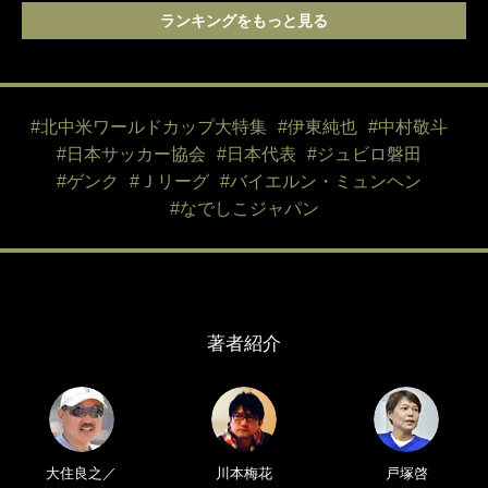
ランキングをもっと見る
#北中米ワールドカップ大特集
#伊東純也
#中村敬斗
#日本サッカー協会
#日本代表
#ジュビロ磐田
#ゲンク
#Ｊリーグ
#バイエルン・ミュンヘン
#なでしこジャパン
著者紹介
大住良之／
川本梅花
戸塚啓