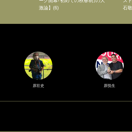
ーグ開幕｢初めての秋春制｣の大
スト
激論】(6)
石敬
原壮史
原悦生