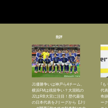
批評
J1優勝争いは神戸ら4チーム、
｢も
横浜FMは残留争い？大混戦の
代表
J2はRB大宮に注目！歴代最強
奇
の日本代表をJリーグから【Jリ
ー