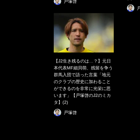
戸塚啓
【J2生き残るのは…？】元日
本代表MF細貝萌、残留を争う
群馬入団で語った言葉「地元
のクラブの歴史に加わること
ができるのを非常に光栄に思
います」【戸塚啓のJ2のミカ
タ】(2)
戸塚啓