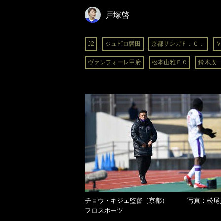
戸塚啓
J2
ジュビロ磐田
京都サンガＦ．Ｃ．
ヴァンフォーレ甲府
松本山雅ＦＣ
鈴木政
チョウ・キジェ監督（京都） 写真：松尾
フロスポーツ