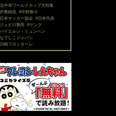
#北中米ワールドカップ大特集
#伊東純也
#中村敬斗
#日本サッカー協会
#日本代表
#ジュビロ磐田
#ゲンク
#バイエルン・ミュンヘン
#なでしこジャパン
#川崎フロンターレ