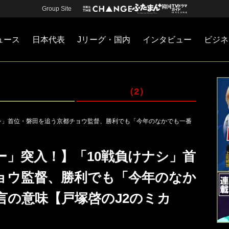
Group Site
ュース
日本代表
Jリーグ・国内
インタビュー
ビジネ
・国内
カー
ネジメント
Jリーグ・国内
戦術
注目選手
海外サッカー
監督
マネー
チームマネジメント
日本代表
（2）
ナシ」首位・磐田を追う京都チョウ監督、勝利でも「今年のなかでも一番
ー」突入！】「10戦負けナシ」首
ョウ監督、勝利でも「今年のなか
言の意味【戸塚啓のJ2のミカ