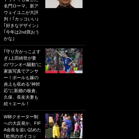
名門ローマ、新ア
PKにイタリア代表
ウェイユニが大評
GKも成す術なし！
判！｢カッコいい｣
｢ノーチャンスすぎ
｢好きなデザイン｣
るわ｣｢綺世のPKの
｢今年は2nd買おう
上手さは世界屈指
かな｣
かも｣
｢守り方かっこよす
｢また敬斗が魚に
ぎ｣上田綺世が妻
笑｣菅原由勢がW杯
の“ワンオペ騒動”に
戦士の夏休み秘蔵
家族写真でアンサ
ショット公開！ 川
ー！ボールも嫁の
口春奈と結婚のモ
炎上も収める“神対
テ男も登場で｢写真
応”に新婚の板倉、
全部楽しそう｣｢タ
久保、長友夫妻も
ケの水中かわいす
続々エール！
ぎる」
W杯クオーター制
｢セカンドで決まり
への大反発か、FIF
だな｣19歳の日本代
A会長を追い詰めた
表MFが加入したス
｢欧州のボイコッ
ペイン名門、“地中