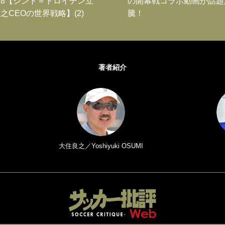
8【シント＝トロイデン立
の開幕戦コラボ動画が話題
之CEOの世界戦略】(2)
騰！
著者紹介
大住良之／Yoshiyuki OSUMI