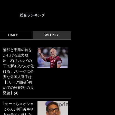
総合ランキング
DAILY
WEEKLY
浦和と千葉の首を
｢光の速さじゃん｣
かしげる主力放
｢えっぐいミドル｣
出、柏リカルドの
ドイツ名門移籍の
下で新加入2人が化
日本代表23歳ボラ
ける！Jリーグに必
ンチ、移籍後初ゴ
要な外国人選手は
ールに驚愕！｢見た
【Jリーグ開幕｢初
事ないシュートや｣
めての秋春制｣の大
｢聡がどんどん遠く
激論】(4)
なっていく」
｢めーっちゃオシャ
｢誰が止めれんねん
じゃん｣中田英寿や
w｣フェイエ上田綺
トッティも愛した
世の“神コース”弾丸