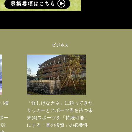
ビジネス
た｣横
「怪しげなカネ」に頼ってきた
サッカーとスポーツ界を待つ未
Jポー
来(4)スポーツを「持続可能」
笑顔
にする「真の投資」の必要性