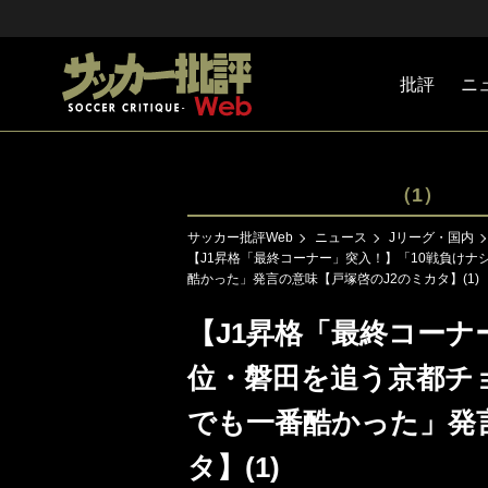
批評
ニ
Jリーグ
戦術
注目選手
海外サッ
監督
マネー
チームマ
日本代表
（1）
サッカー批評Web
ニュース
Jリーグ・国内
【J1昇格「最終コーナー」突入！】「10戦負け
酷かった」発言の意味【戸塚啓のJ2のミカタ】(1)
【J1昇格「最終コーナ
位・磐田を追う京都チ
でも一番酷かった」発
タ】(1)