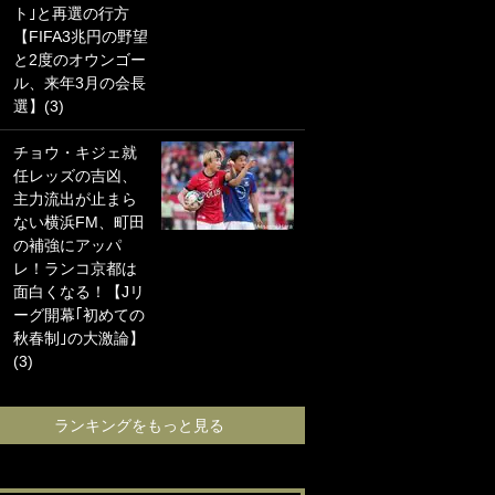
ト｣と再選の行方
海の夕日”新アウェ
【FIFA3兆円の野望
イユニに大反響｢か
と2度のオウンゴー
っこよすぎ｣｢革新
ル、来年3月の会長
的｣｢ソソられる！｣
選】(3)
｢お土産最高すぎ
チョウ・キジェ就
笑｣｢どうやって入
任レッズの吉凶、
手？｣ブライトン帰
主力流出が止まら
還の三笘薫、同僚
ない横浜FM、町田
に“ポケカ”をプレゼ
の補強にアッパ
ント！｢薫の笑顔見
レ！ランコ京都は
れてよかった｣｢大
面白くなる！【Jリ
喜びのリュテル可
ーグ開幕｢初めての
愛すぎ｣
秋春制｣の大激論】
(3)
ランキングをも
ランキングをもっと見る