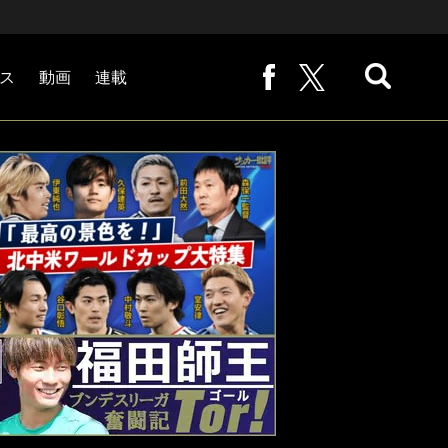
ス
動画
連載
熊崎敬の「路地から始まる処世術」
下田恒幸の「10倍面白くなるサッカー中継の見方」
サッカー批評PHOTOギャラリー「ピッチの焦点」
後藤健生の「蹴球放浪記」
原悦生PHOTOギャラリー「サッカー遠近」
「だれかに言いたくなる記録」
福田師王「ブンデスリーガ奮闘記 Tor!」
大住良之の「この世界のコーナーエリアから」