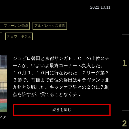
2021.10.11
Ｖ・ファーレン長崎
アルビレックス新潟
一
チョウ・キジェ
ジュビロ磐田と京都サンガＦ．Ｃ．の上位２チ
ームが、いよいよ最終コーナーへ突入した。
１０月９、１０日に行なわれたＪ２リーグ第３
３節で、前節まで首位の磐田はギラヴァンツ北
九州と対戦した。キックオフ早々の２分に先制
点を許すが、慌てることなくチ…
続きを読む
／ア