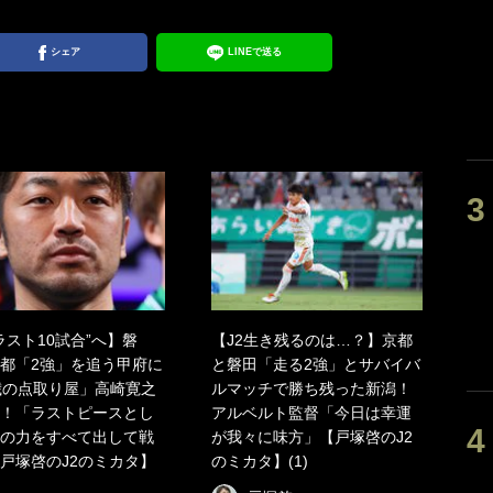
シェア
LINEで送る
“ラスト10試合”へ】磐
【J2生き残るのは…？】京都
都「2強」を追う甲府に
と磐田「走る2強」とサバイバ
歳の点取り屋」高崎寛之
ルマッチで勝ち残った新潟！
！「ラストピースとし
アルベルト監督「今日は幸運
の力をすべて出して戦
が我々に味方」【戸塚啓のJ2
戸塚啓のJ2のミカタ】
のミカタ】(1)