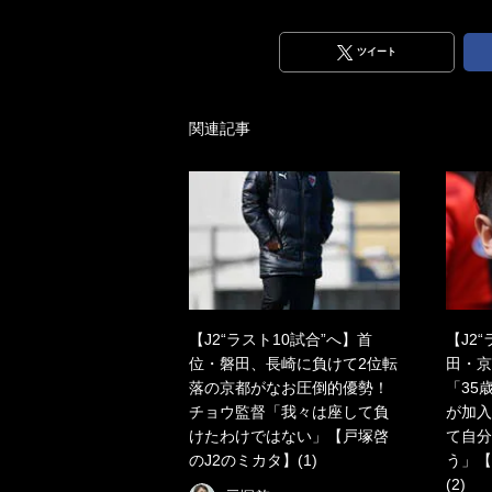
ツイート
関連記事
【J2“ラスト10試合”へ】首
【J2
位・磐田、長崎に負けて2位転
田・京
落の京都がなお圧倒的優勢！
「35
チョウ監督「我々は座して負
が加入
けたわけではない」【戸塚啓
て自分
のJ2のミカタ】(1)
う」【
(2)