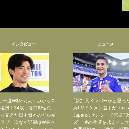
インタビュー
ニュース
う一度W杯へ｣大ケガからの
｢新加入メンバーかと思っ
復帰！34歳・谷口彰悟の
浜FMイケメン選手がTravis
跡を支えた日本資本のベルギ
Japanのセンターで完璧T
クラブ、次なる野望はW杯ベ
ズ！ 涙の共演を越えて…