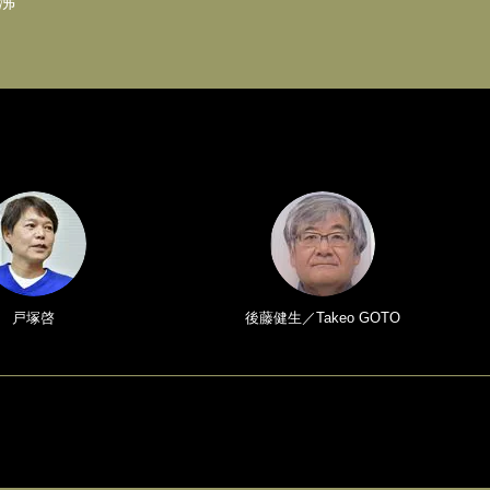
沸
戸塚啓
後藤健生／Takeo GOTO