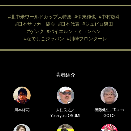
#北中米ワールドカップ大特集
#伊東純也
#中村敬斗
#日本サッカー協会
#日本代表
#ジュビロ磐田
#ゲンク
#バイエルン・ミュンヘン
#なでしこジャパン
#川崎フロンターレ
著者紹介
川本梅花
大住良之／
後藤健生／Takeo
Yoshiyuki OSUMI
GOTO