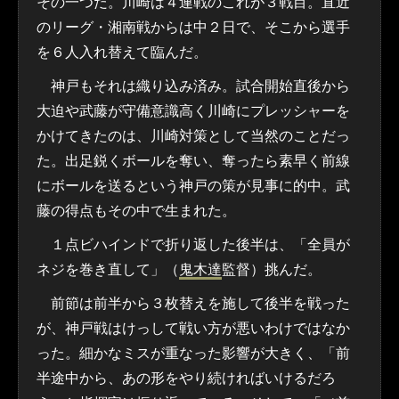
その一つだ。川崎は４連戦のこれが３戦目。直近
のリーグ・湘南戦からは中２日で、そこから選手
を６人入れ替えて臨んだ。
神戸もそれは織り込み済み。試合開始直後から
大迫や武藤が守備意識高く川崎にプレッシャーを
かけてきたのは、川崎対策として当然のことだっ
た。出足鋭くボールを奪い、奪ったら素早く前線
にボールを送るという神戸の策が見事に的中。武
藤の得点もその中で生まれた。
１点ビハインドで折り返した後半は、「全員が
ネジを巻き直して」（
鬼木達
監督）挑んだ。
前節は前半から３枚替えを施して後半を戦った
が、神戸戦はけっして戦い方が悪いわけではなか
った。細かなミスが重なった影響が大きく、「前
半途中から、あの形をやり続ければいけるだろ