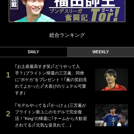
総合ランキング
DAILY
WEEKLY
｢お土産最高すぎ笑｣｢どうやって入
手？｣ブライトン帰還の三笘薫、同僚
に“ポケカ”をプレゼント！｢薫の笑顔見
れてよかった｣｢大喜びのリュテル可愛
すぎ｣
｢モデルやってる｣｢かっけぇ｣三笘薫が
ブライトン新ユニのモデルで完全復
活！“King”の帰還に｢チームから大歓迎
されてる｣｢元気な姿見れて…｣