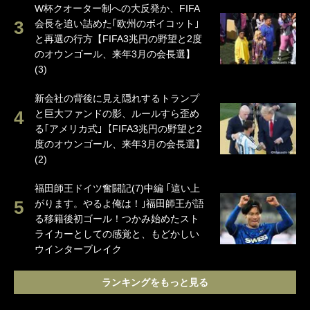
W杯クオーター制への大反発か、FIFA
会長を追い詰めた｢欧州のボイコット｣
と再選の行方【FIFA3兆円の野望と2度
のオウンゴール、来年3月の会長選】
(3)
新会社の背後に見え隠れするトランプ
と巨大ファンドの影、ルールすら歪め
る｢アメリカ式｣【FIFA3兆円の野望と2
度のオウンゴール、来年3月の会長選】
(2)
福田師王ドイツ奮闘記(7)中編 ｢這い上
がります。やるよ俺は！｣福田師王が語
る移籍後初ゴール！つかみ始めたスト
ライカーとしての感覚と、もどかしい
ウインターブレイク
ランキングをもっと見る