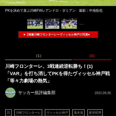
PKを決めて喜ぶ川崎FWレアンドロ・ダミアン 撮影：中地拓也
…
■【画像川崎フロンターレーヴィッセル神戸の写真■
（1）
（2）
川崎フロンターレ、3戦連続逆転勝ち！(1)
「VAR」を打ち消してPKを得たヴィッセル神戸戦
「等々力劇場の熱気」
サッカー批評編集部
2021.09.30
J1
川崎フロンターレ
ヴィッセル神戸
鬼木達
家長昭博