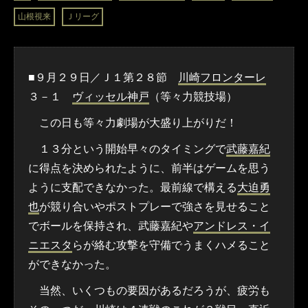
山根視来
Ｊリーグ
■９月２９日／Ｊ１第２８節
川崎フロンターレ
３－１
ヴィッセル神戸
（等々力競技場）
この日も等々力劇場が大盛り上がりだ！
１３分という開始早々のタイミングで
武藤嘉紀
に得点を決められたように、前半はゲームを思う
ように支配できなかった。最前線で構える
大迫勇
也
が競り合いやポストプレーで強さを見せること
でボールを保持され、武藤嘉紀や
アンドレス・イ
ニエスタ
らが絡む攻撃を守備でうまくハメること
ができなかった。
当然、いくつもの要因があるだろうが、疲労も