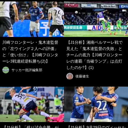
川崎フロンターレ・鬼木達監督
【J1分析】湘南ベルマーレ戦で
の「左ウイング２人への評価」
見えた「鬼木達監督の失敗」と
と「使い分け」【川崎フロンタ
チームの底力【川崎フロンター
ーレ3戦連続逆転勝ち(2)】
レの連覇「当確ランプ」は点灯
したのか?】(1)
サッカー批評編集部
後藤健生
【J1分析】「残り試合全勝」が
【J1分析】9月29日のヴィッセル