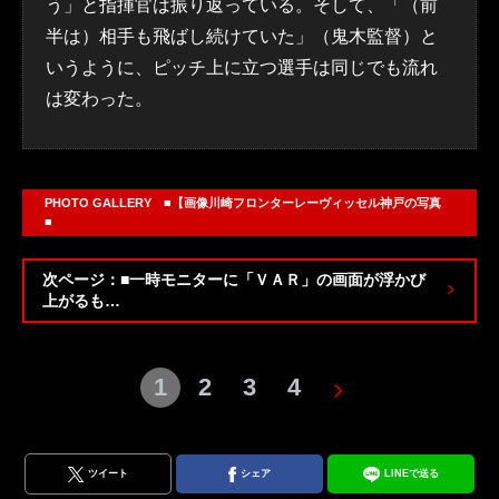
う」と指揮官は振り返っている。そして、「（前
半は）相手も飛ばし続けていた」（鬼木監督）と
いうように、ピッチ上に立つ選手は同じでも流れ
は変わった。
PHOTO GALLERY ■【画像川崎フロンターレーヴィッセル神戸の写真
■
次ページ：■一時モニターに「ＶＡＲ」の画面が浮かび
上がるも…
1
2
3
4
ツイート
シェア
LINEで送る