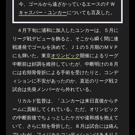
今、ゴールから遠ざかっているエースのＦＷ
キャスパー・ユンカー
についても言及した。
４月下旬に浦和に加入したユンカーは、５月に
リーグ戦デビューを飾ると、そこから瞬く間に連
戦連発でゴールを決めて、Ｊ１の５月期のＭＶＰ
にも輝いた。東京
オリンピック
開催によるリーグ
中断前は好調を維持していたが、中断明けの８月
には右頬骨骨折による手術を受けたりと、コンデ
ィションに不安があったのか、直近のリーグ戦２
試合は先発メンバーから外れている。
リカルド監督は、「ユンカーは来日直後からチ
ームに貢献してくれている。ただ、オリンピック
の中断前後でちょっとしたケガや違和感を抱えて
いて、さらに頬を骨折した。８月は試合には絡ん
でいたが、フィジカルコンディションはあまりよ