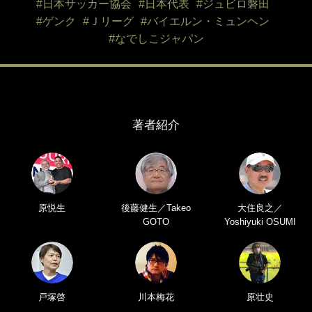
#日本サッカー協会
#日本代表
#ジュビロ磐田
#ゲンク
#Ｊリーグ
#バイエルン・ミュンヘン
#なでしこジャパン
著者紹介
原悦生
後藤健生／Takeo
大住良之／
GOTO
Yoshiyuki OSUMI
戸塚啓
川本梅花
原壮史