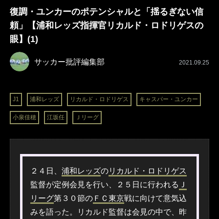
復調・ユンカーのポテンシャルと「揺るぎない信
頼」【浦和レッズ指揮官リカルド・ロドリゲスの
眼】(1)
サッカー批評編集部
2021.09.25
J1
浦和レッズ
リカルド・ロドリゲス
キャスパー・ユンカー
小泉佳穂
江坂任
Ｊリーグ
２４日、
浦和レッズ
の
リカルド・ロドリゲス
監督が定例会見を行い、２５日に行われる
Ｊ
リーグ
第３０節の
ＦＣ東京
戦に向けて意気込
みを語った。リカルド監督は会見の中で、昨