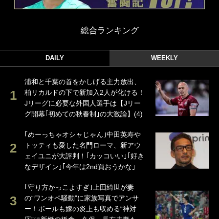
総合ランキング
DAILY
WEEKLY
浦和と千葉の首をかしげる主力放出、
柏リカルドの下で新加入2人が化ける！
Jリーグに必要な外国人選手は【Jリー
グ開幕｢初めての秋春制｣の大激論】(4)
｢めーっちゃオシャじゃん｣中田英寿や
トッティも愛した名門ローマ、新アウ
ェイユニが大評判！｢カッコいい｣｢好き
なデザイン｣｢今年は2nd買おうかな｣
｢守り方かっこよすぎ｣上田綺世が妻
の“ワンオペ騒動”に家族写真でアンサ
ー！ボールも嫁の炎上も収める“神対