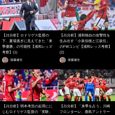
【J1分析】ロドリゲス監督の
【J1分析】浦和独自の攻撃性を
下、夏場過ぎに見えてきた「来
生み出す「小泉佳穂と江坂任」
季優勝」の可能性【浦和レッズ
のFWコンビ【浦和レッズ考察】
考察】(1)
(2)
後藤健生
後藤健生
【J1分析】明本考浩の起用にに
【J1分析】「来季を占う」川崎
じむロドリゲス監督の「実験」
フロンターレ、鹿島アントラー