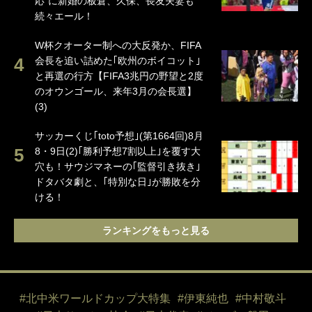
応”に新婚の板倉、久保、長友夫妻も
続々エール！
W杯クオーター制への大反発か、FIFA
会長を追い詰めた｢欧州のボイコット｣
と再選の行方【FIFA3兆円の野望と2度
のオウンゴール、来年3月の会長選】
(3)
サッカーくじ｢toto予想｣(第1664回)8月
8・9日(2)｢勝利予想7割以上｣を覆す大
穴も！サウジマネーの｢監督引き抜き｣
ドタバタ劇と、｢特別な日｣が勝敗を分
ける！
ランキングをもっと見る
#北中米ワールドカップ大特集
#伊東純也
#中村敬斗