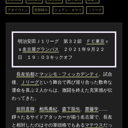
アダイウトン
安部柊斗
ジョアン・オマリ
Ｊリーグ
明治安田Ｊ１リーグ 第３２節
ＦＣ東京
ｖ
ｓ
名古屋グランパス
２０２１年９月２２
日 １９：０３キックオフ
長友佑都
と
マッシモ・フィッカデンティ
。試合
後、
Ｊリーグ
という舞台で再び巡り合った数奇な
運命を喜ぶ２人からは、激闘を終えた充実感が伝
わってきた。
前田直輝
、
相馬勇紀
、
森下龍矢
、
齋藤学
……
錚々たるサイドアタッカーが揃う名古屋で、長友
と相対したのはその筆頭格でもある
マテウス
だっ