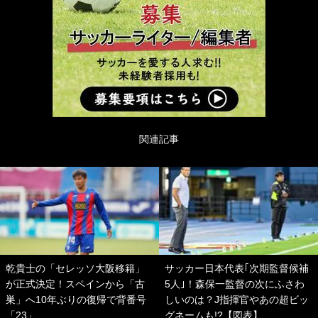
関連記事
乾貴士の「セレッソ大阪移籍」
サッカー日本代表｢次期監督候補
が正式決定！スペインから「古
5人｣！森保一監督の次にふさわ
巣」へ10年ぶりの復帰で背番号
しいのは？J指揮官やあの超ビッ
「23」
グネームも!?【図表】