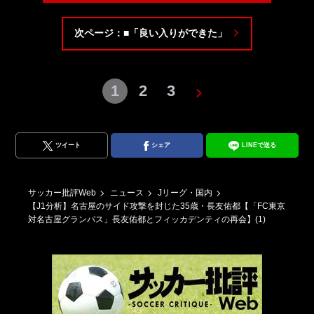
次ページ：■「良い入りができた」
1
2
3
ツイート
シェア
LINEで送る
サッカー批評Web
ニュース
Jリーグ・国内
【J1分析】名古屋のサイド攻撃を封じた35歳・長友佑都【「FC東京
対名古屋グランパス」長友佑都とフィッカデンティの再会】(1)