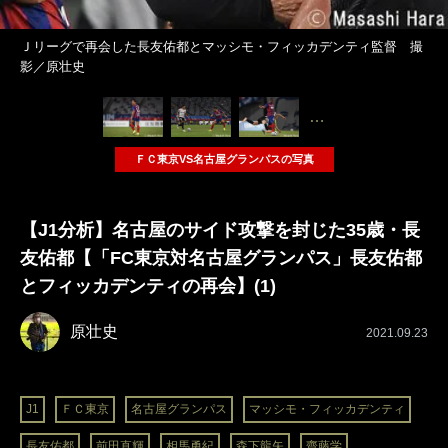
Ｊリーグで再会した長友佑都とマッシモ・フィッカデンティ監督 撮
影／原壮史
…
ＦＣ東京VS名古屋グランパスの写真
【J1分析】名古屋のサイド攻撃を封じた35歳・長
友佑都【「FC東京対名古屋グランパス」長友佑都
とフィッカデンティの再会】(1)
原壮史
2021.09.23
J1
ＦＣ東京
名古屋グランパス
マッシモ・フィッカデンティ
長友佑都
前田直輝
相馬勇紀
森下龍矢
齋藤学