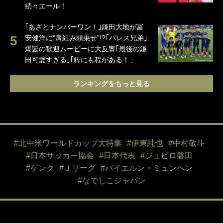
続々エール！
｢あざとナンバーワン！｣鎌田大地が冨
安健洋に“肩組み頭乗せ”!?｢パレス兄弟｣
爆誕の歓迎ムービーに大反響｢最後の鎌
田可愛すぎる｣｢粋にも程がある！」
ランキングをもっと見る
#北中米ワールドカップ大特集
#伊東純也
#中村敬斗
#日本サッカー協会
#日本代表
#ジュビロ磐田
#ゲンク
#Ｊリーグ
#バイエルン・ミュンヘン
#なでしこジャパン