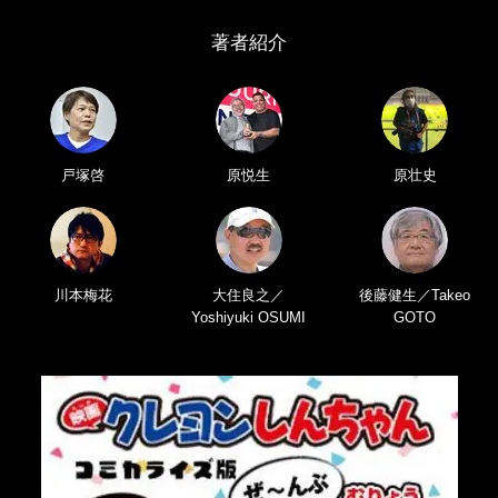
著者紹介
戸塚啓
原悦生
原壮史
川本梅花
大住良之／
後藤健生／Takeo
Yoshiyuki OSUMI
GOTO