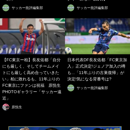
サッカー批評編集部
サッカー批評編集部
【FC東京ー柏】長友佑都「自分
日本代表DF長友佑都「FC東京加
にも厳しく、そしてチームメイ
入」正式決定!ジェノア加入の噂
トにも厳しく高め合っていきた
も...「11年ぶりの古巣復帰」が
い」柏に敗れるも、11年ぶりの
決定!気になる背番号は?
FC東京にファンは祝福 原悦生
サッカー批評編集部
PHOTOギャラリー「サッカー遠
近」
原悦生