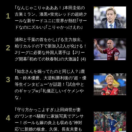
｢なんじゃこりゃあああ！｣本田圭佑の
古巣ミラン、漆黒×蛍光レッドの超絶ク
ールな新サードユニに世界が熱狂｢サー
ドなのにズルい｣｢こりゃかっけえわ｣
浦和と千葉の首をかしげる主力放出、
柏リカルドの下で新加入2人が化ける！
Jリーグに必要な外国人選手は【Jリー
グ開幕｢初めての秋春制｣の大激論】(4)
｢知念さんを煽ってたのと同じ人？｣鹿
島・鈴木優磨、大逆転勝利後の“超・優
等生インタビュー”が話題！｢試合中と
のギャップw｣｢礼儀正しいイケメンや
な」
｢守り方かっこよすぎ｣上田綺世が妻
の“ワンオペ騒動”に家族写真でアンサ
ー！ボールも嫁の炎上も収める“神対
応”に新婚の板倉、久保、長友夫妻も