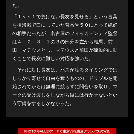
た。
「１ｖｓ１で負けない長友を見せる」という言葉
を復帰戦で口にしていた背番号５０にとって絶好
の相手だったが、名古屋のフィッカデンティ監督
は４－２－３－１の３の部分を左から相馬、前
田、マテウスとし、マテウスと前田が流動的に動
くことで長友に難しい対応を強いた。
それに対し長友は、パスが渡るタイミングでは
しっかり寄せて自由を奪うものの、ドリブルを開
始されてからは無理に競らずに間合いを取り、マ
ークの受け渡しをしながら縦には行かせないとい
う守備をするしかなかった。
PHOTO GALLERY ＦＣ東京VS名古屋グランパスの写真