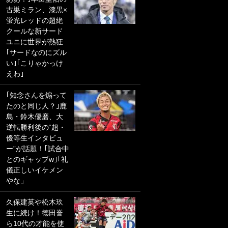
古巣ミラン、漆黒×
PKにイタリア代表
蛍光レッドの超絶
GKも成す術なし！
クールな新サード
｢ノーチャンスすぎ
ユニに世界が熱狂
るわ｣｢綺世のPKの
｢サードなのにズル
上手さは世界屈指
い｣｢こりゃかっけ
かも｣
えわ｣
｢また敬斗が魚に
｢知念さんを煽って
笑｣菅原由勢がW杯
たのと同じ人？｣鹿
戦士の夏休み秘蔵
島・鈴木優磨、大
ショット公開！ 川
逆転勝利後の“超・
口春奈と結婚のモ
優等生インタビュ
テ男も登場で｢写真
ー”が話題！｢試合中
全部楽しそう｣｢タ
とのギャップw｣｢礼
ケの水中かわいす
儀正しいイケメン
ぎる」
やな」
｢お土産最高すぎ
久保建英や松木玖
笑｣｢どうやって入
生に続け！徳田誉
手？｣ブライトン帰
ら10代の才能を使
還の三笘薫、同僚