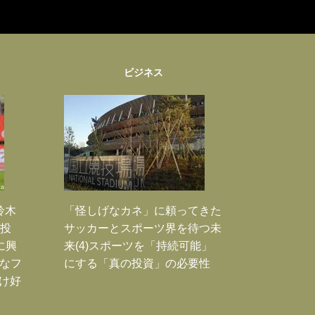
ビジネス
鈴木
「怪しげなカネ」に頼ってきた
枚投
サッカーとスポーツ界を待つ未
に興
来(4)スポーツを「持続可能」
大なフ
にする「真の投資」の必要性
だけ好