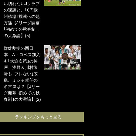
い切れないJクラブ
に“ポケカ”をプレゼ
の課題と、｢0円欧
ント！｢薫の笑顔見
州移籍｣撲滅への処
れてよかった｣｢大
方箋【Jリーグ開幕
喜びのリュテル可
｢初めての秋春制｣
愛すぎ｣
の大激論】(5)
浦和と千葉の首を
群雄割拠の西日
かしげる主力放
本！A・ロペス加入
出、柏リカルドの
も｢大迫次第｣の神
下で新加入2人が化
戸、浅野＆川村復
ける！Jリーグに必
帰も｢ブレない｣広
要な外国人選手は
島、ミシャ就任の
【Jリーグ開幕｢初
名古屋は？【Jリー
めての秋春制｣の大
グ開幕｢初めての秋
激論】(4)
春制｣の大激論】(2)
ランキングをも
ランキングをもっと見る