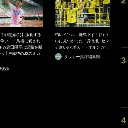
後半戦開始(1)】激化する
柏レイソル、鹿島下す！(2)つ
格争い…「鳥栖に愛され
いに見つかった「身長差1セン
FW豊田陽平は退路を断
チ違いの“ポスト・オルンガ”」
へ【戸塚啓のJ2のミカ
サッカー批評編集部
戸塚啓