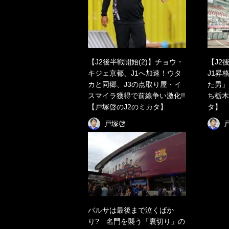
【J2後半戦開始(2)】チョウ・
【J2
キジェ京都、J1へ加速！ウタ
J1昇
カと同郷、J3の点取り屋・イ
た男」
スマイラ獲得で前線争い激化!!
ち栃木
【戸塚啓のJ2のミカタ】
タ】
戸塚啓
バルサは最後まで泣くばか
り? 名門を襲う「裏切り」の