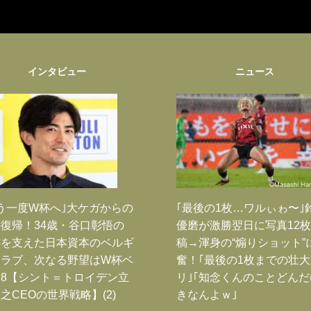
インタビュー
ニュース
う一度W杯へ｣大ケガからの
｢最後の1枚…ワルぃゎ〜｣
復帰！34歳・谷口彰悟の
優磨が激勝翌日に写真12
跡を支えた日本資本のベルギ
稿→渾身の“煽りショット”
クラブ、次なる野望はW杯ベ
奮！｢最後の1枚までの壮
8【シント＝トロイデン立
リ｣｢知念くんのことどん
之CEOの世界戦略】(2)
きなんよｗ｣