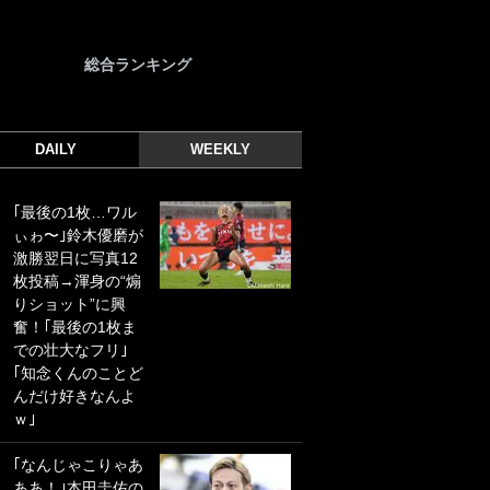
総合ランキング
DAILY
WEEKLY
｢最後の1枚…ワル
｢光の速さじゃん｣
ぃゎ〜｣鈴木優磨が
｢えっぐいミドル｣
激勝翌日に写真12
ドイツ名門移籍の
枚投稿→渾身の“煽
日本代表23歳ボラ
りショット”に興
ンチ、移籍後初ゴ
奮！｢最後の1枚ま
ールに驚愕！｢見た
での壮大なフリ｣
事ないシュートや｣
｢知念くんのことど
｢聡がどんどん遠く
んだけ好きなんよ
なっていく」
ｗ｣
｢誰が止めれんねん
｢なんじゃこりゃあ
w｣フェイエ上田綺
ああ！｣本田圭佑の
世の“神コース”弾丸