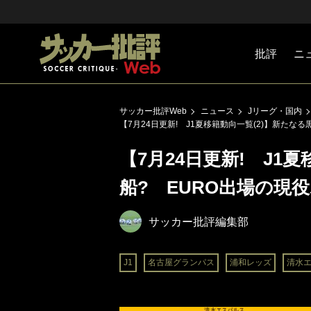
批評
ニ
Jリーグ
戦術
注目選手
海外サッ
監督
マネー
チームマ
日本代表
サッカー批評Web
ニュース
Jリーグ・国内
【7月24日更新! J1夏移籍動向一覧(2)】新たな
【7月24日更新! J1
船? EURO出場の現
サッカー批評編集部
J1
名古屋グランパス
浦和レッズ
清水