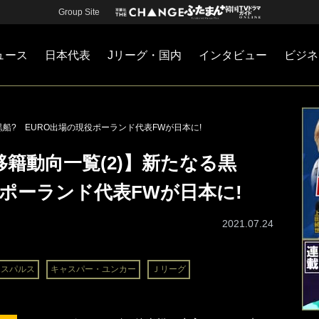
Group Site
ュース
日本代表
Jリーグ・国内
インタビュー
ビジネ
・国内
カー
ネジメント
Jリーグ・国内
戦術
注目選手
海外サッカー
監督
マネー
チームマネジメント
日本代表
る黒船? EURO出場の現役ポーランド代表FWが日本に!
夏移籍動向一覧(2)】新たなる黒
役ポーランド代表FWが日本に!
2021.07.24
エスパルス
キャスパー・ユンカー
Ｊリーグ