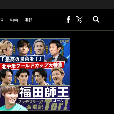
ス
動画
連載
熊崎敬の「路地から始まる処世術」
下田恒幸の「10倍面白くなるサッカー中継の見方」
サッカー批評PHOTOギャラリー「ピッチの焦点」
後藤健生の「蹴球放浪記」
原悦生PHOTOギャラリー「サッカー遠近」
「だれかに言いたくなる記録」
福田師王「ブンデスリーガ奮闘記 Tor!」
大住良之の「この世界のコーナーエリアから」