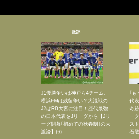
批評
J1優勝争いは神戸ら4チーム、
｢も
横浜FMは残留争い？大混戦の
代表
J2はRB大宮に注目！歴代最強
奇
の日本代表をJリーグから【Jリ
ー
ーグ開幕｢初めての秋春制｣の大
スト
激論】(6)
石敬