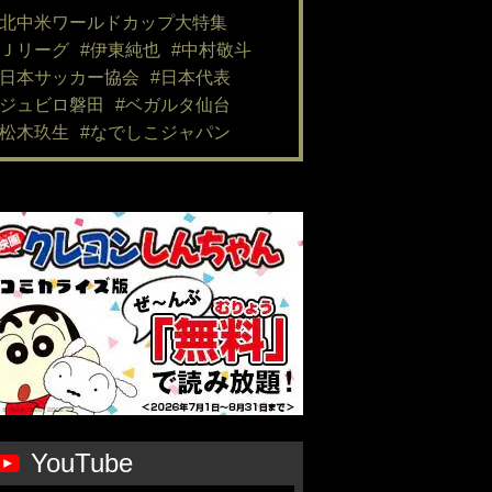
#北中米ワールドカップ大特集
#Ｊリーグ
#伊東純也
#中村敬斗
#日本サッカー協会
#日本代表
#ジュビロ磐田
#ベガルタ仙台
#松木玖生
#なでしこジャパン
YouTube