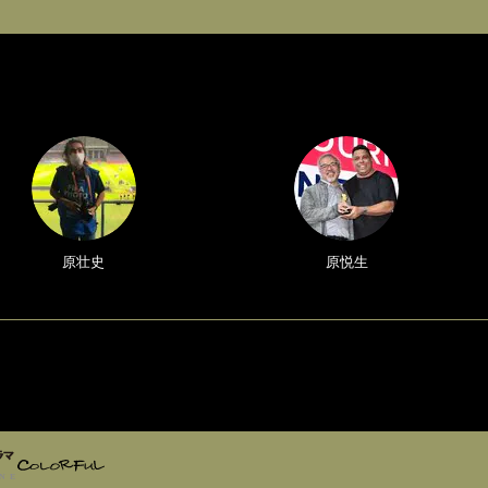
原壮史
原悦生