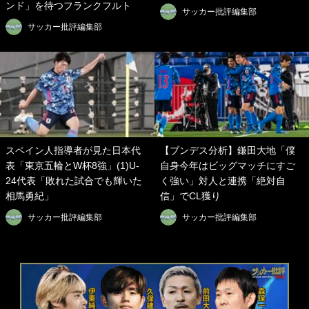
ンド」を待つフランクフルト
サッカー批評編集部
サッカー批評編集部
スペイン人指導者が見た日本代
【ブンデス分析】鎌田大地「僕
表「東京五輪とW杯8強」(1)U-
自身今年はビッグマッチにすご
24代表「敗れた試合でも輝いた
く強い」対人と連携「絶対自
相馬勇紀」
信」でCL獲り
サッカー批評編集部
サッカー批評編集部