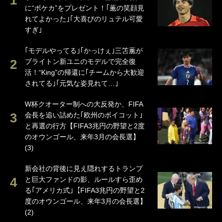
に“ポケカ”をプレゼント！｢薫の笑顔見
れてよかった｣｢大喜びのリュテル可愛
すぎ｣
｢モデルやってる｣｢かっけぇ｣三笘薫が
ブライトン新ユニのモデルで完全復
活！“King”の帰還に｢チームから大歓迎
されてる｣｢元気な姿見れて…｣
W杯クオーター制への大反発か、FIFA
会長を追い詰めた｢欧州のボイコット｣
と再選の行方【FIFA3兆円の野望と2度
のオウンゴール、来年3月の会長選】
(3)
新会社の背後に見え隠れするトランプ
と巨大ファンドの影、ルールすら歪め
る｢アメリカ式｣【FIFA3兆円の野望と2
度のオウンゴール、来年3月の会長選】
(2)