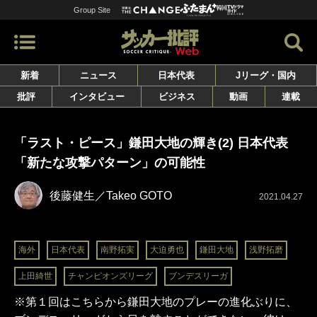
Group Site
新着
ニュース
日本代表
Jリーグ・国内
批評
インタビュー
ビジネス
動画
連載
「ラスト・ピース」鎌田大地の輝き(2) 日本代表
「新たな攻撃パターン」の可能性
後藤健生／Takeo GOTO
2021.04.27
海外
日本代表
南野拓実
大迫勇也
鎌田大地
浅野拓磨
上田綺世
チャンピオンズリーグ
ブンデスリーガ
※第１回はこちらから鎌田大地のプレーの進化ぶりに、