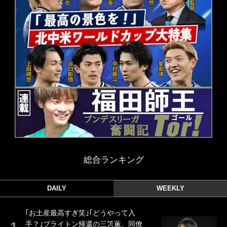
総合ランキング
DAILY
WEEKLY
｢お土産最高すぎ笑｣｢どうやって入
手？｣ブライトン帰還の三笘薫、同僚