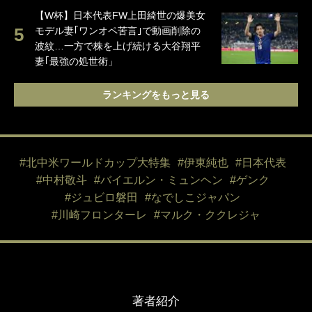
【W杯】日本代表FW上田綺世の爆美女
モデル妻｢ワンオペ苦言｣で動画削除の
波紋…一方で株を上げ続ける大谷翔平
妻｢最強の処世術」
ランキングをもっと見る
#北中米ワールドカップ大特集
#伊東純也
#日本代表
#中村敬斗
#バイエルン・ミュンヘン
#ゲンク
#ジュビロ磐田
#なでしこジャパン
#川崎フロンターレ
#マルク・ククレジャ
著者紹介