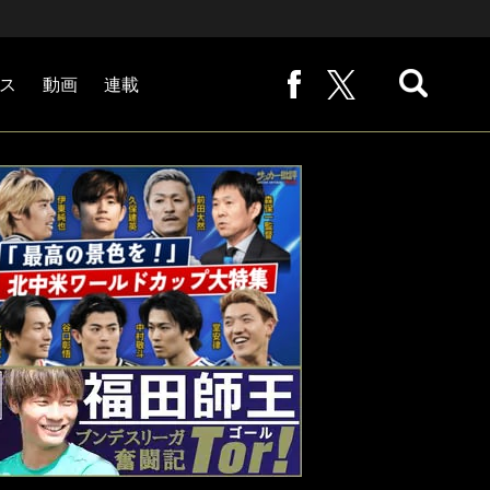
ス
動画
連載
熊崎敬の「路地から始まる処世術」
下田恒幸の「10倍面白くなるサッカー中継の見方」
サッカー批評PHOTOギャラリー「ピッチの焦点」
後藤健生の「蹴球放浪記」
原悦生PHOTOギャラリー「サッカー遠近」
「だれかに言いたくなる記録」
福田師王「ブンデスリーガ奮闘記 Tor!」
大住良之の「この世界のコーナーエリアから」