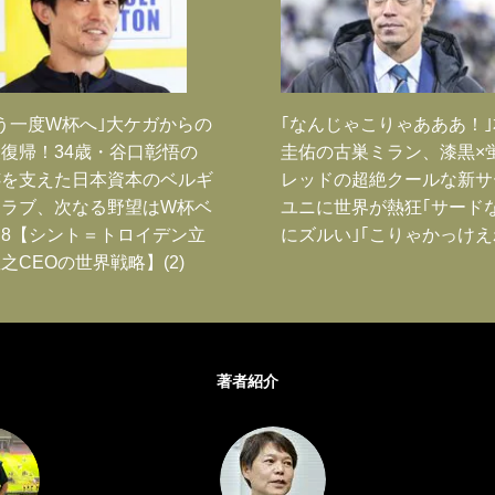
う一度W杯へ｣大ケガからの
｢なんじゃこりゃあああ！
復帰！34歳・谷口彰悟の
圭佑の古巣ミラン、漆黒×
跡を支えた日本資本のベルギ
レッドの超絶クールな新サ
クラブ、次なる野望はW杯ベ
ユニに世界が熱狂｢サード
8【シント＝トロイデン立
にズルい｣｢こりゃかっけえ
之CEOの世界戦略】(2)
著者紹介