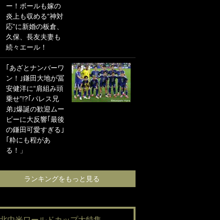
ー！ボールも嫁の
に“ポケカ”をプレゼ
炎上も収める“神対
ント！｢薫の笑顔見
応”に新婚の板倉、
れてよかった｣｢大
久保、長友夫妻も
喜びのリュテル可
続々エール！
愛すぎ｣
｢あざとナンバーワ
浦和と千葉の首を
ン！｣鎌田大地が冨
かしげる主力放
安健洋に“肩組み頭
出、柏リカルドの
乗せ”!?｢パレス兄
下で新加入2人が化
弟｣爆誕の歓迎ムー
ける！Jリーグに必
ビーに大反響｢最後
要な外国人選手は
の鎌田可愛すぎる｣
【Jリーグ開幕｢初
｢粋にも程があ
めての秋春制｣の大
る！」
激論】(4)
ランキングをもっと見る
ランキングをも
#北中米ワールドカップ大特集