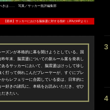
べきは…… 写真／サッカー批評編集部
【図表】サッカーにおける脳振盪に対する指針（JFAのHPより）
シーズンが本格的に幕を開けようとしている。国
は昨年末、脳震盪についての新ルール案を発表し
であるサッカーにおいて、脳震盪はけっして珍し
強く打って倒れこんだプレーヤーが、すぐにプレ
ンからレフェリーに合図している姿は、日常的に
カー好きの諸氏に、本稿をお読みいただき、ぜひ
ただきたい。