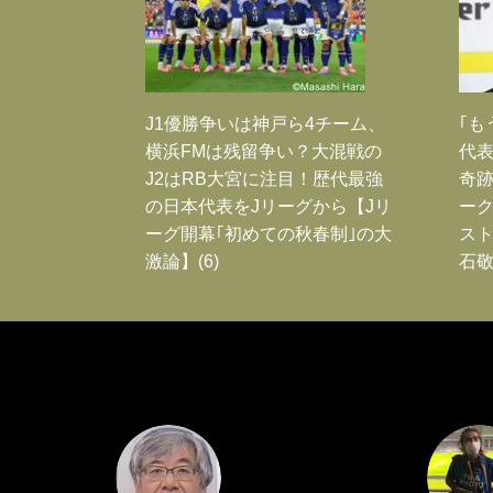
J1優勝争いは神戸ら4チーム、
｢も
横浜FMは残留争い？大混戦の
代表
J2はRB大宮に注目！歴代最強
奇
の日本代表をJリーグから【Jリ
ー
ーグ開幕｢初めての秋春制｣の大
スト
激論】(6)
石敬