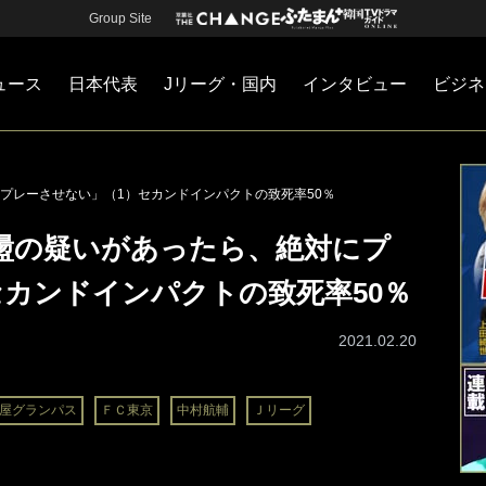
Group Site
ュース
日本代表
Jリーグ・国内
インタビュー
ビジネ
・国内
カー
ネジメント
Jリーグ・国内
戦術
注目選手
海外サッカー
監督
マネー
チームマネジメント
日本代表
プレーさせない」（1）セカンドインパクトの致死率50％
盪の疑いがあったら、絶対にプ
セカンドインパクトの致死率50％
2021.02.20
屋グランパス
ＦＣ東京
中村航輔
Ｊリーグ