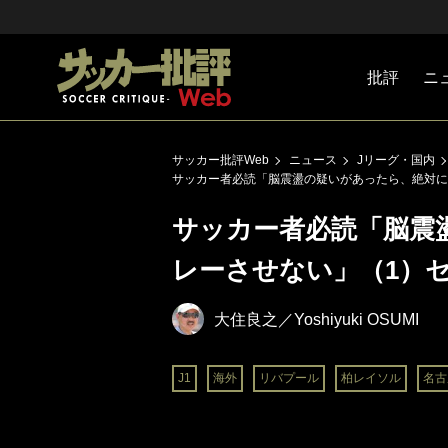
批評
ニ
Jリーグ
戦術
注目選手
海外サッ
監督
マネー
チームマ
日本代表
サッカー批評Web
ニュース
Jリーグ・国内
サッカー者必読「脳震盪の疑いがあったら、絶対に
サッカー者必読「脳震
レーさせない」（1）
大住良之／Yoshiyuki OSUMI
J1
海外
リバプール
柏レイソル
名古