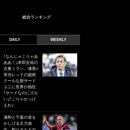
総合ランキング
DAILY
WEEKLY
｢なんじゃこりゃあ
｢光の速さじゃん｣
ああ！｣本田圭佑の
｢えっぐいミドル｣
古巣ミラン、漆黒×
ドイツ名門移籍の
蛍光レッドの超絶
日本代表23歳ボラ
クールな新サード
ンチ、移籍後初ゴ
ユニに世界が熱狂
ールに驚愕！｢見た
｢サードなのにズル
事ないシュートや｣
い｣｢こりゃかっけ
｢聡がどんどん遠く
えわ｣
なっていく」
浦和と千葉の首を
｢誰が止めれんねん
かしげる主力放
w｣フェイエ上田綺
出、柏リカルドの
世の“神コース”弾丸