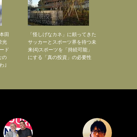
｣本田
「怪しげなカネ」に頼ってきた
蛍光
サッカーとスポーツ界を待つ未
ード
来(4)スポーツを「持続可能」
なの
にする「真の投資」の必要性
わ｣