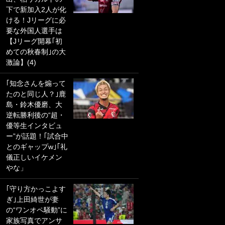
下で新加入2人が化
PKにイタリア代表
ける！Jリーグに必
GKも成す術なし！
要な外国人選手は
｢ノーチャンスすぎ
【Jリーグ開幕｢初
るわ｣｢綺世のPKの
めての秋春制｣の大
上手さは世界屈指
激論】(4)
かも｣
｢知念さんを煽って
｢また敬斗が魚に
たのと同じ人？｣鹿
笑｣菅原由勢がW杯
島・鈴木優磨、大
戦士の夏休み秘蔵
逆転勝利後の“超・
ショット公開！ 川
優等生インタビュ
口春奈と結婚のモ
ー”が話題！｢試合中
テ男も登場で｢写真
とのギャップw｣｢礼
全部楽しそう｣｢タ
儀正しいイケメン
ケの水中かわいす
やな」
ぎる」
｢守り方かっこよす
｢お土産最高すぎ
ぎ｣上田綺世が妻
笑｣｢どうやって入
の“ワンオペ騒動”に
手？｣ブライトン帰
家族写真でアンサ
還の三笘薫、同僚