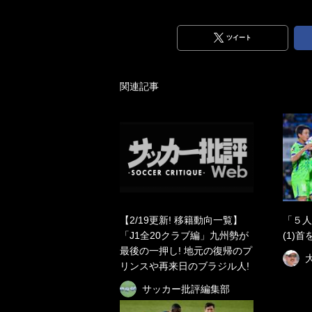
ツイート
関連記事
【2/19更新! 移籍動向一覧】
「５人
「J1全20クラブ編」九州勢が
(1)
最後の一押し! 地元の復帰のプ
リンスや再来日のブラジル人!
サッカー批評編集部