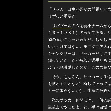
「サッカーは生か死かの問題だと
りずっと重要だ」
リバプール
ＦＣを弱小チームか
１３〜１９８１）の言葉である。
物の魂がこもった言葉だ。しかし
いたわけではない。第二次世界大
シャンクリーは、サッカーだけに
知っていた。だから若い選手たち
よう叱咤激励したのが、この言葉
そう、もちろん、サッカーは生命
を落とすことなど、断じてあって
カーに限らないが）、生命の危険
私のサッカー仲間には、「何の試
最後までやったよ」と、半ば自慢