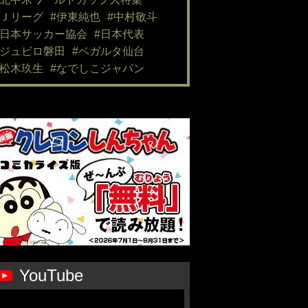
#Ｊリーグ
#伊東純也
#中村敬斗
#日本サッカー協会
#日本代表
#ジュビロ磐田
#ベガルタ仙台
#松木玖生
#なでしこジャパン
YouTube