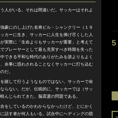
言う人がいる。それは間違いだ。サッカーはそれよ
ら強豪にのし上げた名将ビル・シャンクリー（１９
サッカーに生き、サッカーに人生を捧げ尽くした人
彼が実際に「生命よりもサッカーが重要」と考えて
戦でプレーヤーとして最も充実すべき時期を失った
集中できる平和な時代のありがたみを誰よりもよく
に、余事に惑わされることなくサッカーに打ち込む
なのだ。
を賭して行うようなものではない。サッカーで命
はならない。だが、伝統的に、サッカーでは（サッ
が軽んじられてきた。脳震盪の問題である。
合をしているのかわからなかったけど、とにかく
げに話す者が何人もいる。試合中にヘディングの競