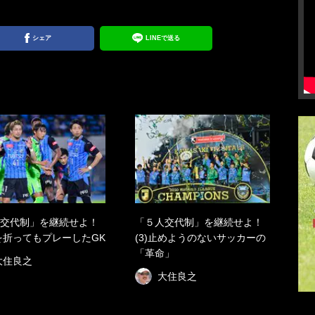
シェア
LINEで送る
交代制」を継続せよ！
「５人交代制」を継続せよ！
首を折ってもプレーしたGK
(3)止めようのないサッカーの
「革命」
大住良之
大住良之