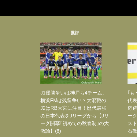
批評
J1優勝争いは神戸ら4チーム、
｢も
横浜FMは残留争い？大混戦の
代表
J2はRB大宮に注目！歴代最強
奇
の日本代表をJリーグから【Jリ
ー
ーグ開幕｢初めての秋春制｣の大
スト
激論】(6)
石敬