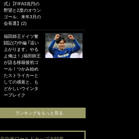
式｣【FIFA3兆円の
海の夕日”新アウェ
野望と2度のオウン
イユニに大反響｢か
ゴール、来年3月の
っこよすぎ｣｢革新
会長選】(2)
的｣｢ソソられる！｣
福田師王ドイツ奮
｢嫁さん美人すぎる
闘記(7)中編 ｢這い
て｣W杯で日本を沈
上がります。やる
めた“天敵FW”が結
よ俺は！｣福田師王
婚！ 才色兼備の妻
が語る移籍後初ゴ
との挙式ショット
ール！つかみ始め
に｢セレソン妻の中
たストライカーと
で一番美人｣｢ミラ
しての感覚と、も
ンダ･カーに似て
どかしいウインタ
る｣
ーブレイク
ランキングをも
ランキングをもっと見る
#北中米ワールドカップ大特集