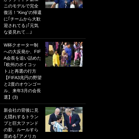
ニのモデルで完全
PKにイタリア代表
復活！“King”の帰還
GKも成す術なし！
に｢チームから大歓
｢ノーチャンスすぎ
迎されてる｣｢元気
るわ｣｢綺世のPKの
な姿見れて…｣
上手さは世界屈指
かも｣
W杯クオーター制
への大反発か、FIF
｢また敬斗が魚に
A会長を追い詰めた
笑｣菅原由勢がW杯
｢欧州のボイコッ
戦士の夏休み秘蔵
ト｣と再選の行方
ショット公開！ 川
【FIFA3兆円の野望
口春奈と結婚のモ
と2度のオウンゴー
テ男も登場で｢写真
ル、来年3月の会長
全部楽しそう｣｢タ
選】(3)
ケの水中かわいす
ぎる」
新会社の背後に見
え隠れするトラン
｢セカンドで決まり
プと巨大ファンド
だな｣19歳の日本代
の影、ルールすら
表MFが加入したス
歪める｢アメリカ
ペイン名門、“地中