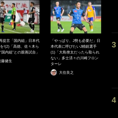
へ再提言「国内組」日本代
「やっぱり、J勢も必要だ」日
を!(2)「高徳、佐々木ら
本代表に呼びたいJ精鋭選手
“国内組”との親善試合」
(1)「大島僚太だったら取られ
ない」多士済々の川崎フロン
後藤健生
ターレ
大住良之