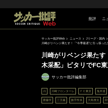
批評
ニ
Jリーグ
戦術
注目選手
海外サッ
監督
マネー
チームマ
日本代表
サッカー批評Web
ニュース
Jリーグ・国内
川崎がリベンジ果たす！「“今季最遅”に引っ張った
川崎がリベンジ果たす
木采配」ピタリでFC
サッカー批評編集部
J1
川崎フロンターレ
ＦＣ東京
鬼木達
齋藤学
三笘薫
旗手怜央
大島僚太
田