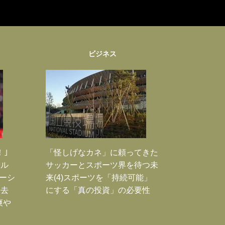
ビジネス
！｣
「怪しげなカネ」に頼ってきた
ポル
サッカーとスポーツ界を待つ未
ーシ
来(4)スポーツを「持続可能」
過去
にする「真の投資」の必要性
爽や