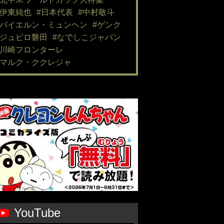
#伊東純也
#日本代表
#中村敬斗
#バイエルン・ミュンヘン
#ゲンク
#ジュビロ磐田
#なでしこジャパン
#川崎フロンターレ
#マルク・ククレジャ
YouTube