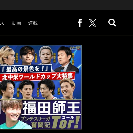
ス
動画
連載
熊崎敬の「路地から始まる処世術」
下田恒幸の「10倍面白くなるサッカー中継の見方」
サッカー批評PHOTOギャラリー「ピッチの焦点」
後藤健生の「蹴球放浪記」
原悦生PHOTOギャラリー「サッカー遠近」
「だれかに言いたくなる記録」
福田師王「ブンデスリーガ奮闘記 Tor!」
大住良之の「この世界のコーナーエリアから」