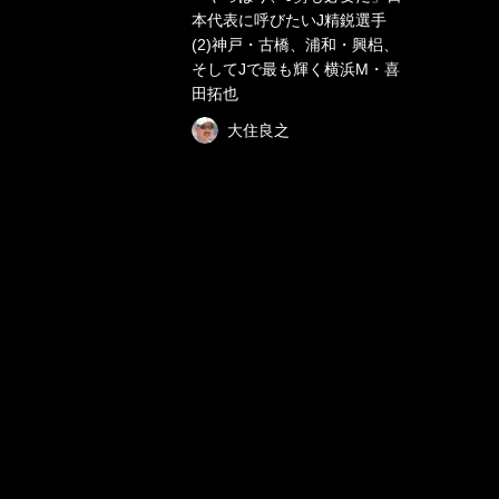
本代表に呼びたいJ精鋭選手
(2)神戸・古橋、浦和・興梠、
そしてJで最も輝く横浜M・喜
田拓也
大住良之