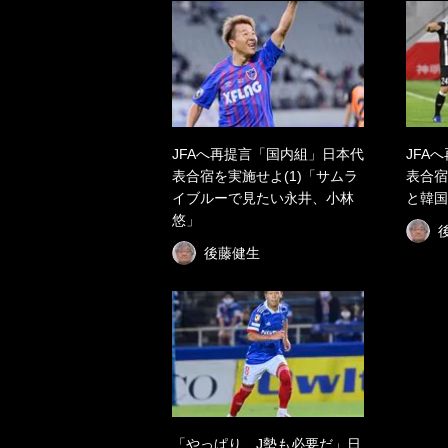
JFAへ再提言「国内組」日本代
JFA
表合宿を実施せよ(1)「サムラ
表合宿
イブルーで見たい永井、小林
と韓国
悠」
後藤健生
「やっぱり、J勢も必要だ」日