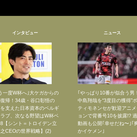
インタビュー
ニュース
う一度W杯へ｣大ケガからの
｢やっぱり10番が似合う男
復帰！34歳・谷口彰悟の
中島翔哉を“3度目の獲得”
跡を支えた日本資本のベルギ
ティモネンセが歓迎アニメ
クラブ、次なる野望はW杯ベ
ョンで背番号10を披露!? 
8【シント＝トロイデン立
動画も公開｢幸せだね〜｣｢
之CEOの世界戦略】(2)
かイケメン｣