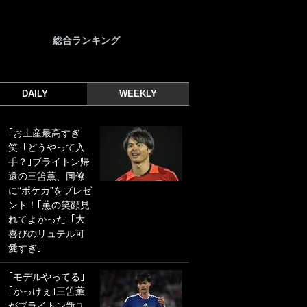
総合ランキング
DAILY
WEEKLY
｢お土産最高すぎ
｢光の速さじゃん｣
笑｣｢どうやって入
｢えっぐいミドル｣
手？｣ブライトン帰
ドイツ名門移籍の
還の三笘薫、同僚
日本代表23歳ボラ
に“ポケカ”をプレゼ
ンチ、移籍後初ゴ
ント！｢薫の笑顔見
ールに驚愕！｢見た
れてよかった｣｢大
事ないシュートや｣
喜びのリュテル可
｢聡がどんどん遠く
愛すぎ｣
なっていく」
｢モデルやってる｣
｢誰が止めれんねん
｢かっけぇ｣三笘薫
w｣フェイエ上田綺
がブライトン新ユ
世の“神コース”弾丸