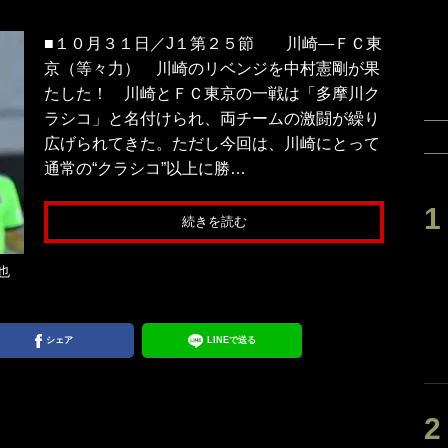
■１０月３１日／J１第２５節 川崎―ＦＣ東
京（等々力） 川崎のリベンジを中村憲剛が果
たした！ 川崎とＦＣ東京の一戦は「多摩川ク
ラシコ」と名付けられ、両チームの激闘が繰り
広げられてきた。ただし今回は、川崎にとって
通常の“クラシコ”以上に勝…
続きを読む
也
シェア
LINEで送る