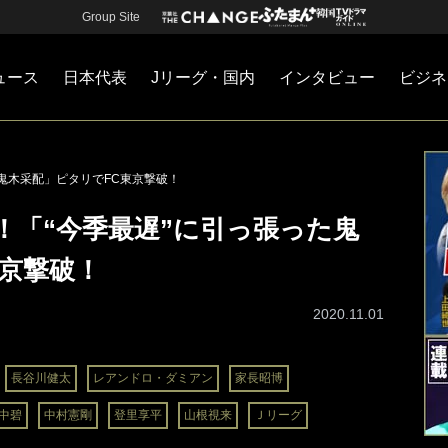
Group Site
ュース
日本代表
Jリーグ・国内
インタビュー
ビジネ
・国内
カー
ネジメント
Jリーグ・国内
戦術
注目選手
海外サッカー
監督
マネー
チームマネジメント
日本代表
鬼木采配」ピタリでFC東京撃破！
！「“今季最遅”に引っ張った鬼
東京撃破！
2020.11.01
長谷川健太
レアンドロ・ダミアン
家長昭博
中碧
中村憲剛
登里享平
山根視来
Ｊリーグ