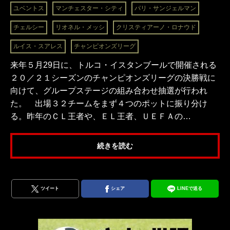
ユベントス
マンチェスター・シティ
パリ・サンジェルマン
チェルシー
リオネル・メッシ
クリスティアーノ・ロナウド
ルイス・スアレス
チャンピオンズリーグ
来年５月29日に、トルコ・イスタンブールで開催される
２０／２１シーズンのチャンピオンズリーグの決勝戦に
向けて、グループステージの組み合わせ抽選が行われ
た。 出場３２チームをまず４つのポットに振り分け
る。昨年のＣＬ王者や、ＥＬ王者、ＵＥＦＡの…
続きを読む
ツイート
シェア
LINEで送る