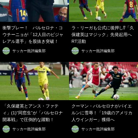
衝撃プレー！ バルセロナ・コ
ラ・リーガも公式に後押し⁉「久
ウチーニョが「12人目のビジャ
保建英はマジック」先発起用へ
レアル選手」を股抜き突破！
RT活動
サッカー批評編集部
サッカー批評編集部
「久保建英とアンス・ファテ
クーマン・バルセロナがバイエ
ィ」(1)“同窓生”が「バルセロナ
ルンに雪辱！「19歳のアメリカ
開幕戦」で圧倒的な躍動！
人ウインガー」獲得へ
サッカー批評編集部
サッカー批評編集部