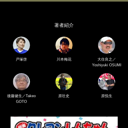
著者紹介
戸塚啓
川本梅花
大住良之／
Yoshiyuki OSUMI
後藤健生／Takeo
原壮史
原悦生
GOTO