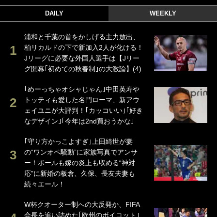
DAILY
WEEKLY
浦和と千葉の首をかしげる主力放出、
柏リカルドの下で新加入2人が化ける！
Jリーグに必要な外国人選手は【Jリー
グ開幕｢初めての秋春制｣の大激論】(4)
｢めーっちゃオシャじゃん｣中田英寿や
トッティも愛した名門ローマ、新アウ
ェイユニが大評判！｢カッコいい｣｢好き
なデザイン｣｢今年は2nd買おうかな｣
｢守り方かっこよすぎ｣上田綺世が妻
の“ワンオペ騒動”に家族写真でアンサ
ー！ボールも嫁の炎上も収める“神対
応”に新婚の板倉、久保、長友夫妻も
続々エール！
W杯クオーター制への大反発か、FIFA
会長を追い詰めた｢欧州のボイコット｣