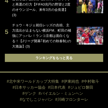
と再選の行方【FIFA3兆円の野望と2度
のオウンゴール、来年3月の会長選】
(3)
チョウ・キジェ就任レッズの吉凶、主
力流出が止まらない横浜FM、町田の補
強にアッパレ！ランコ京都は面白くな
る！【Jリーグ開幕｢初めての秋春制｣の
大激論】(3)
ランキングをもっと見る
#北中米ワールドカップ大特集
#伊東純也
#中村敬斗
#日本サッカー協会
#日本代表
#ジュビロ磐田
#ゲンク
#バイエルン・ミュンヘン
#なでしこジャパン
#川崎フロンターレ