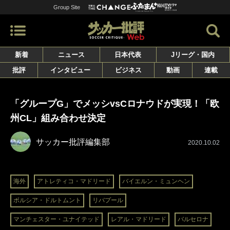
Group Site
新着
ニュース
日本代表
Jリーグ・国内
批評
インタビュー
ビジネス
動画
連載
「グループG」でメッシvsCロナウドが実現！「欧
州CL」組み合わせ決定
サッカー批評編集部
2020.10.02
海外
アトレティコ・マドリード
バイエルン・ミュンヘン
ボルシア・ドルトムント
リバプール
マンチェスター・ユナイテッド
レアル・マドリード
バルセロナ