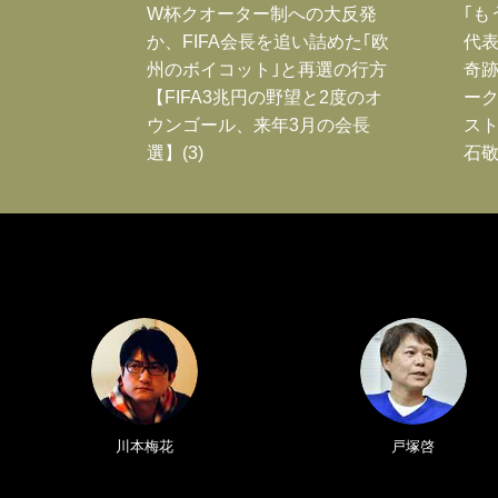
W杯クオーター制への大反発
｢も
か、FIFA会長を追い詰めた｢欧
代表
州のボイコット｣と再選の行方
奇
【FIFA3兆円の野望と2度のオ
ー
ウンゴール、来年3月の会長
スト
選】(3)
石敬
川本梅花
戸塚啓