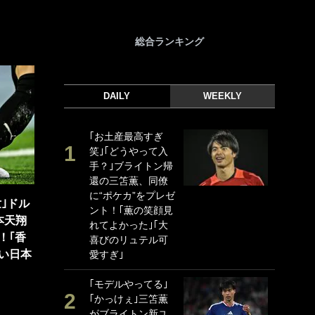
総合ランキング
DAILY
WEEKLY
｢お土産最高すぎ
｢
笑｣｢どうやって入
｢
手？｣ブライトン帰
ド
還の三笘薫、同僚
日
に“ポケカ”をプレゼ
ン
世｣ドル
ント！｢薫の笑顔見
ー
本天翔
れてよかった｣｢大
事
！｢香
喜びのリュテル可
｢
い日本
愛すぎ｣
な
｢モデルやってる｣
｢
｢かっけぇ｣三笘薫
w
がブライトン新ユ
世