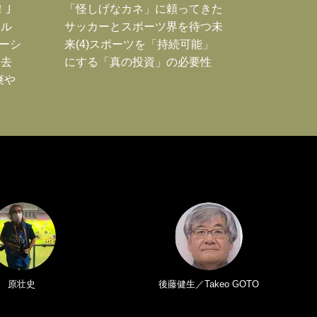
！｣
「怪しげなカネ」に頼ってきた
ポル
サッカーとスポーツ界を待つ未
ーシ
来(4)スポーツを「持続可能」
過去
にする「真の投資」の必要性
爽や
原壮史
後藤健生／Takeo GOTO