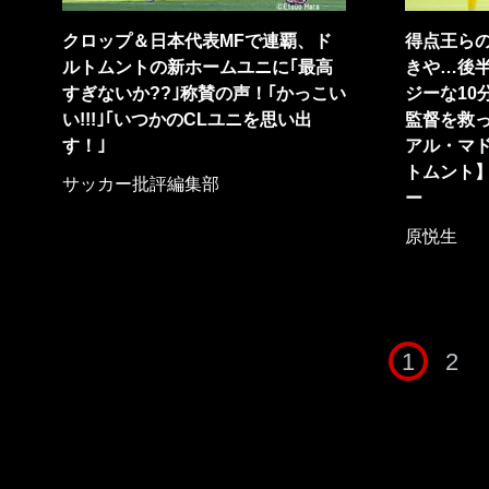
クロップ＆日本代表MFで連覇、ド
得点王ら
ルトムントの新ホームユニに｢最高
きや…後半
すぎないか??｣称賛の声！｢かっこい
ジーな10
い!!!｣｢いつかのCLユニを思い出
監督を救っ
す！｣
アル・マド
トムント】
サッカー批評編集部
ー
原悦生
1
2