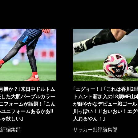
号機か？｣来日中ドルトム
｢エグぅー！｣ ｢これは香川2
表した大胆パープルカラー
トムント新加入の18歳MF山
ユニフォームが話題！｢こん
が鮮やかなデビュー戦ゴール
ユニフォームあるかあ!!
川っぽい！｣｢おいおい！エグ
ゃ欲しい｣
人おるやん！｣
批評編集部
サッカー批評編集部