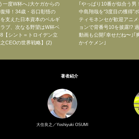
う一度W杯へ｣大ケガからの
｢やっぱり10番が似合う男
復帰！34歳・谷口彰悟の
中島翔哉を“3度目の獲得”
跡を支えた日本資本のベルギ
ティモネンセが歓迎アニメ
クラブ、次なる野望はW杯ベ
ョンで背番号10を披露!? 
8【シント＝トロイデン立
動画も公開｢幸せだね〜｣｢
之CEOの世界戦略】(2)
かイケメン｣
著者紹介
大住良之／Yoshiyuki OSUMI