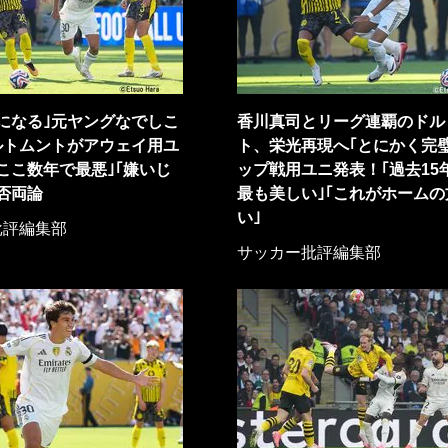
になる｣元ヤングなでしこ
香川真司とリーグ連覇のドル
ルトムントがアウェイ用ユ
ト、栄光再現へ｢とにかく完璧
ここ数年で最悪｣｢嫌いじ
ップ戦用ユニ発表！｢過去15
否両論
最も美しい｣｢これがホームの
い｣
批評編集部
サッカー批評編集部