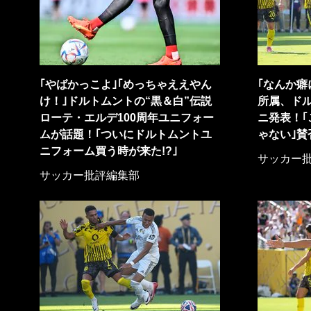
｢やばかっこよ｣｢めっちゃええやん
｢なんか癖
け！｣ドルトムントの“黒＆白”伝説
所属、ド
ローテ・エルデ100周年ユニフォー
ニ発表！｢
ムが話題！｢ついにドルトムントユ
ゃない｣賛
ニフォーム買う時が来た!?｣
サッカー
サッカー批評編集部