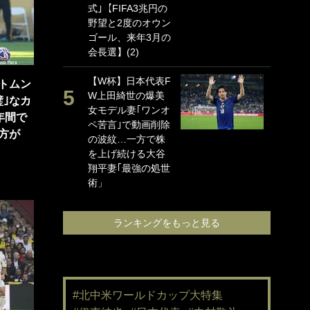
式｣【FIFA3兆円の
海
野望と2度のオウン
イ
ゴール、来年3月の
っ
会長選】(2)
的
【W杯】日本代表F
｢
トムン
W上田綺世の爆美
て
｣なカ
女モデル妻｢ワンオ
め
年間で
ペ苦言｣で動画削除
婚
方が
の波紋…一方で株
と
を上げ続ける大谷
に
翔平妻｢最強の処世
で
術」
ン
る｣
ランキングをもっと見る
#北中米ワールドカップ大特集