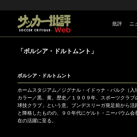
批評
ニ
Jリーグ
戦術
注目選手
海外サッ
監督
マネー
チームマ
日本代表
「ボルシア・ドルトムント」
ボルシア・ドルトムント
ホームスタジアム／ジグナル・イドゥナ・パルク（入
カラー／黒、黄。歴史／１９０９年、スポーツクラブ
球技クラブ」という意。ブンデスリーガ発足前から活
と降格したものの、９０年代にゲルト・ニーバウム会
在の活躍に至る。