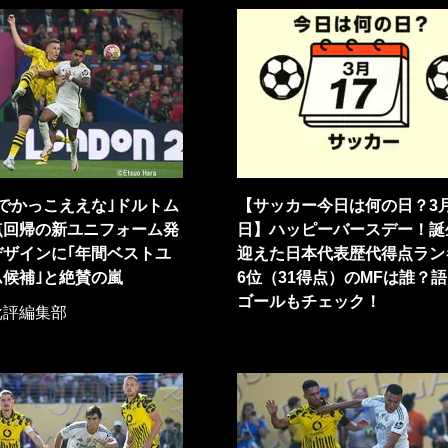
でかっこええな｣ドルトム
【サッカー今日は何の日？3月
点回帰の新ユニフォーム発
日】ハッピーバースデー！誕
デザインに｢年間ベストユ
迎えた日本代表歴代得点ラン
候補｣と絶賛の嵐
6位（31得点）のMFは誰？
ゴールもチェック！
批評編集部