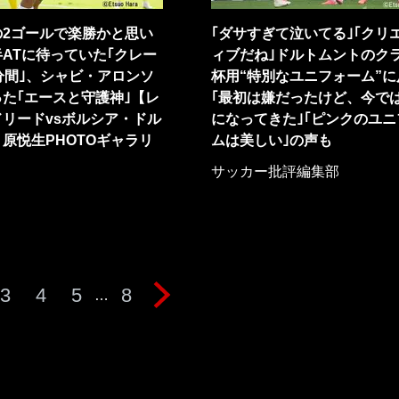
の2ゴールで楽勝かと思い
｢ダサすぎて泣いてる｣｢クリ
ATに待っていた｢クレー
ィブだね｣ドルトムントのク
分間｣、シャビ・アロンソ
杯用“特別なユニフォーム”に
た｢エースと守護神｣【レ
｢最初は嫌だったけど、今で
リードvsボルシア・ドル
になってきた｣｢ピンクのユニ
原悦生PHOTOギャラリ
ムは美しい｣の声も
サッカー批評編集部
3
4
5
8
…