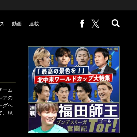
ス
動画
連載
熊崎敬の「路地から始まる処世術」
下田恒幸の「10倍面白くなるサッカー中継の見方」
サッカー批評PHOTOギャラリー「ピッチの焦点」
後藤健生の「蹴球放浪記」
原悦生PHOTOギャラリー「サッカー遠近」
「だれかに言いたくなる記録」
福田師王「ブンデスリーガ奮闘記 Tor!」
大住良之の「この世界のコーナーエリアから」
チーム
シアの
ーグへ
て、現