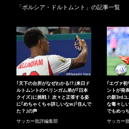
「ボルシア・ドルトムント」の記事一覧
｢天下の台所がなぜわかる!?｣来日ド
｢エヴァ初
ルトムントのベリンガム弟が｢日本
ントが発
クイズ｣に挑戦！ 次々と正答する姿
の新3rd
に｢めちゃくちゃ詳しいなw｣｢住んで
な毒々しい
た？｣の声
でもめっち
サッカー批評編集部
サッカー