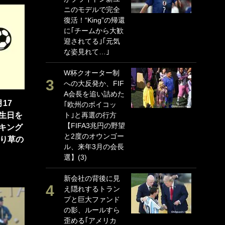
ニのモデルで完全
P
復活！“King”の帰還
G
に｢チームから大歓
｢
迎されてる｣｢元気
る
な姿見れて…｣
上
か
W杯クオーター制
への大反発か、FIF
｢
A会長を追い詰めた
笑
17
｢欧州のボイコッ
戦
生日を
ト｣と再選の行方
シ
【FIFA3兆円の野望
口
キング
と2度のオウンゴー
テ
語り草の
ル、来年3月の会長
全
選】(3)
ケ
ぎ
新会社の背後に見
え隠れするトラン
｢
プと巨大ファンド
だ
の影、ルールすら
表
歪める｢アメリカ
ペ