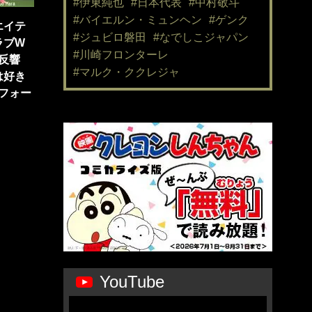
#伊東純也
#日本代表
#中村敬斗
#バイエルン・ミュンヘン
#ゲンク
エイテ
#ジュビロ磐田
#なでしこジャパン
ラブW
#川崎フロンターレ
反響
#マルク・ククレジャ
は好き
フォー
YouTube