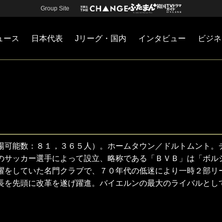
Group Site
ュース
日本代表
Jリーグ・国内
インタビュー
ビジネ
・国内
カー
ネジメント
Jリーグ・国内
戦術
注目選手
海外サッカー
監督
マネー
チームマネジメント
日本代表
場可能数：８１，３６５人）。ホームタウン／ドルトムント。
のサッカー選手によって設立、略称である「ＢＶＢ」は「ボル
躍をしていた名門クラブで、７０年代の低迷により一時２部リ
長を先頭に改革を遂げ躍進。バイエルンの最大のライバルとし