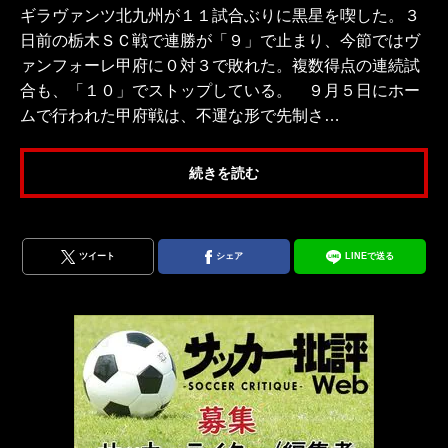
ギラヴァンツ北九州が１１試合ぶりに黒星を喫した。３
日前の栃木ＳＣ戦で連勝が「９」で止まり、今節ではヴ
ァンフォーレ甲府に０対３で敗れた。複数得点の連続試
合も、「１０」でストップしている。 ９月５日にホー
ムで行われた甲府戦は、不運な形で先制さ…
続きを読む
ツイート
シェア
LINEで送る