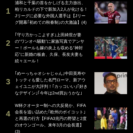
浦和と千葉の首をかしげる主力放出、
柏リカルドの下で新加入2人が化ける！
Jリーグに必要な外国人選手は【Jリー
グ開幕｢初めての秋春制｣の大激論】(4)
｢守り方かっこよすぎ｣上田綺世が妻
の“ワンオペ騒動”に家族写真でアンサ
ー！ボールも嫁の炎上も収める“神対
応”に新婚の板倉、久保、長友夫妻も
続々エール！
｢めーっちゃオシャじゃん｣中田英寿や
トッティも愛した名門ローマ、新アウ
ェイユニが大評判！｢カッコいい｣｢好き
なデザイン｣｢今年は2nd買おうかな｣
W杯クオーター制への大反発か、FIFA
会長を追い詰めた｢欧州のボイコット｣
と再選の行方【FIFA3兆円の野望と2度
のオウンゴール、来年3月の会長選】
(3)