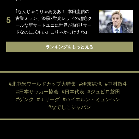
｢なんじゃこりゃあああ！｣本田圭佑の
古巣ミラン、漆黒×蛍光レッドの超絶ク
ールな新サードユニに世界が熱狂｢サー
ドなのにズルい｣｢こりゃかっけえわ｣
ランキングをもっと見る
#北中米ワールドカップ大特集
#伊東純也
#中村敬斗
#日本サッカー協会
#日本代表
#ジュビロ磐田
#ゲンク
#Ｊリーグ
#バイエルン・ミュンヘン
#なでしこジャパン