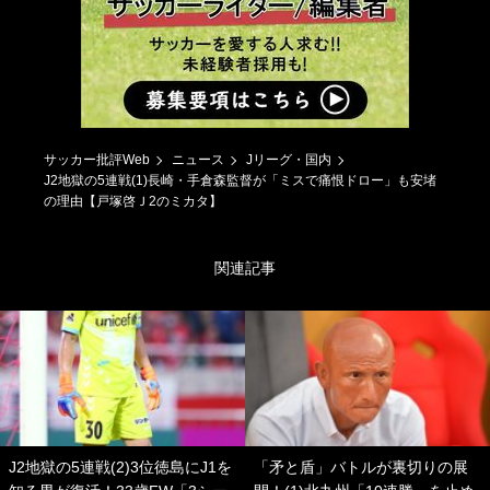
サッカー批評Web
ニュース
Jリーグ・国内
J2地獄の5連戦(1)長崎・手倉森監督が「ミスで痛恨ドロー」も安堵
の理由【戸塚啓Ｊ2のミカタ】
関連記事
J2地獄の5連戦(2)3位徳島にJ1を
「矛と盾」バトルが裏切りの展