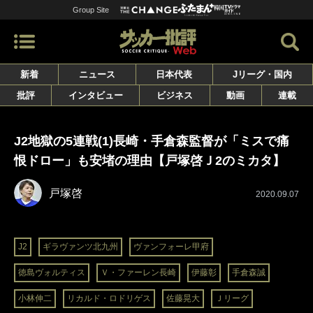
Group Site
新着
ニュース
日本代表
Jリーグ・国内
批評
インタビュー
ビジネス
動画
連載
J2地獄の5連戦(1)長崎・手倉森監督が「ミスで痛
恨ドロー」も安堵の理由【戸塚啓Ｊ2のミカタ】
戸塚啓
2020.09.07
J2
ギラヴァンツ北九州
ヴァンフォーレ甲府
徳島ヴォルティス
Ｖ・ファーレン長崎
伊藤彰
手倉森誠
小林伸二
リカルド・ロドリゲス
佐藤晃大
Ｊリーグ