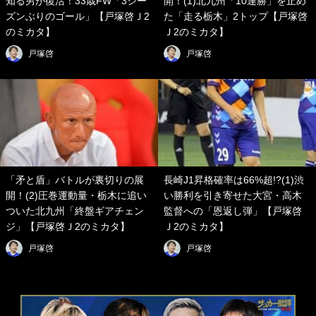
知る男が復活！33歳FW「3シー
開！(1)北九州「10連勝」を止め
ズンぶりのゴール」【戸塚啓Ｊ2
た「走る栃木」2トップ【戸塚啓
のミカタ】
Ｊ2のミカタ】
戸塚啓
戸塚啓
「矛と盾」バトルが裏切りの展
長崎J1昇格確率は66%超!?(1)渋
開！(2)圧巻運動量・栃木に追い
い勝利を引き寄せた大宮・高木
ついた北九州「終盤ギアチェン
監督への「恩返し弾」【戸塚啓
ジ」【戸塚啓Ｊ2のミカタ】
Ｊ2のミカタ】
戸塚啓
戸塚啓