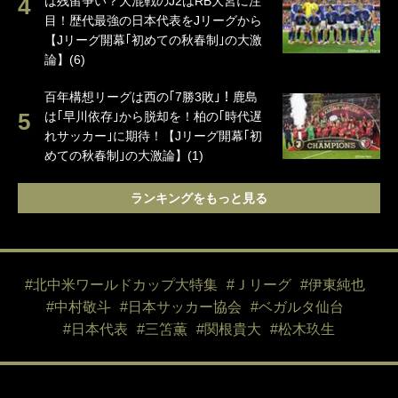
は残留争い？大混戦のJ2はRB大宮に注
目！歴代最強の日本代表をJリーグから
【Jリーグ開幕｢初めての秋春制｣の大激
論】(6)
百年構想リーグは西の｢7勝3敗｣！鹿島
は｢早川依存｣から脱却を！柏の｢時代遅
れサッカー｣に期待！【Jリーグ開幕｢初
めての秋春制｣の大激論】(1)
ランキングをもっと見る
#北中米ワールドカップ大特集
#Ｊリーグ
#伊東純也
#中村敬斗
#日本サッカー協会
#ベガルタ仙台
#日本代表
#三笘薫
#関根貴大
#松木玖生