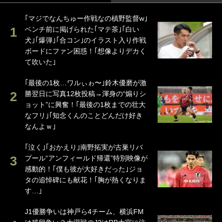
｢マジでなんちゅー作戦なの槙野監督w｣
ベンチ前に掲げられた｢マテ茶｣｢白い
犬｣｢爆弾｣｢合コン｣のイラスト入り作戦
ボードにファン困惑！｢想像よりデカく
て吹いた｣
｢最後の1枚…ワルぃゎ〜｣鈴木優磨が激
勝翌日に写真12枚投稿→渾身の“煽りシ
ョット”に興奮！｢最後の1枚までの壮大
なフリ｣｢知念くんのことどんだけ好き
なんよｗ｣
｢泣く｣｢おかえり｣南野拓実が古巣リバ
プール“アンフィールド帰還”特別映像が
感動的！｢僕も彼が大好きだった｣ジョ
タの追悼碑にも献花！｢胸が熱くなりま
す…｣
J1優勝争いは神戸ら4チーム、横浜FM