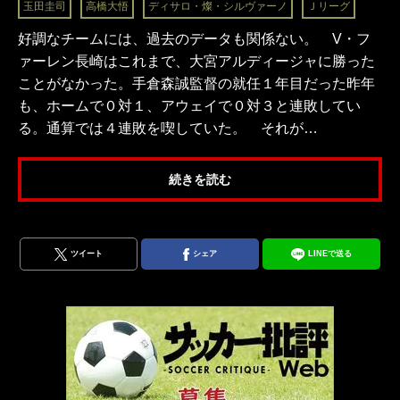
玉田圭司
高橋大悟
ディサロ・燦・シルヴァーノ
Ｊリーグ
好調なチームには、過去のデータも関係ない。 V・フ
ァーレン長崎はこれまで、大宮アルディージャに勝った
ことがなかった。手倉森誠監督の就任１年目だった昨年
も、ホームで０対１、アウェイで０対３と連敗してい
る。通算では４連敗を喫していた。 それが…
続きを読む
ツイート
シェア
LINEで送る