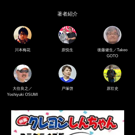
著者紹介
川本梅花
原悦生
後藤健生／Takeo
GOTO
大住良之／
戸塚啓
原壮史
Yoshiyuki OSUMI