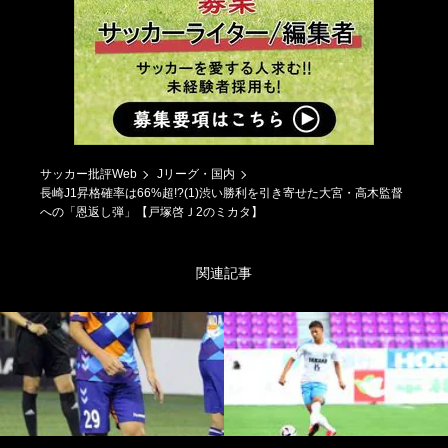
サッカー批評Web
Jリーグ・国内
長崎J1昇格確率は66%超!?(1)渋い勝利を引き寄せた大宮・高木監督
への「恩返し弾」【戸塚啓Ｊ2のミカタ】
関連記事