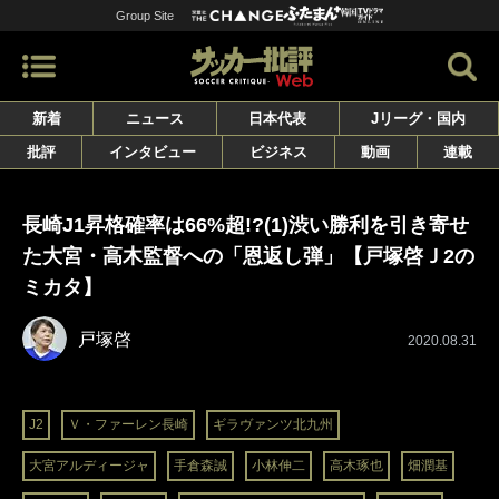
Group Site
新着
ニュース
日本代表
Jリーグ・国内
批評
インタビュー
ビジネス
動画
連載
長崎J1昇格確率は66%超!?(1)渋い勝利を引き寄せ
た大宮・高木監督への「恩返し弾」【戸塚啓Ｊ2の
ミカタ】
戸塚啓
2020.08.31
J2
Ｖ・ファーレン長崎
ギラヴァンツ北九州
大宮アルディージャ
手倉森誠
小林伸二
高木琢也
畑潤基