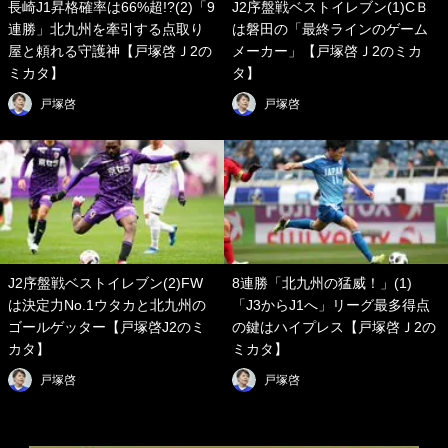
長崎J1昇格確率は66%超!?(2)「9
J2序盤戦ベストイレブン(1)CＢ
連勝」北九州を牽引する点取り
は磐田の「最終ラインのゲーム
屋と頼れる守護神【戸塚啓Ｊ2の
メーカー」【戸塚啓Ｊ2のミカ
ミカタ】
タ】
戸塚啓
戸塚啓
J2序盤戦ベストイレブン(2)FW
8連勝「北九州の猛威！」(1)
は決定力No.1ウタカと北九州の
「J3からJ1へ」リーグ最多得点
ゴールゲッター【戸塚啓J2のミ
の鍵はハイプレス【戸塚啓Ｊ2の
カタ】
ミカタ】
戸塚啓
戸塚啓