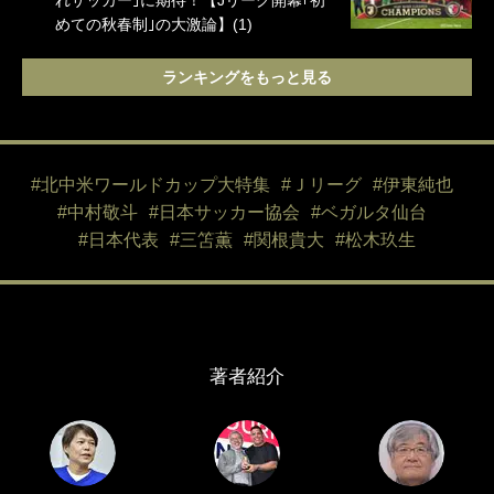
れサッカー｣に期待！【Jリーグ開幕｢初
めての秋春制｣の大激論】(1)
ランキングをもっと見る
#北中米ワールドカップ大特集
#Ｊリーグ
#伊東純也
#中村敬斗
#日本サッカー協会
#ベガルタ仙台
#日本代表
#三笘薫
#関根貴大
#松木玖生
著者紹介