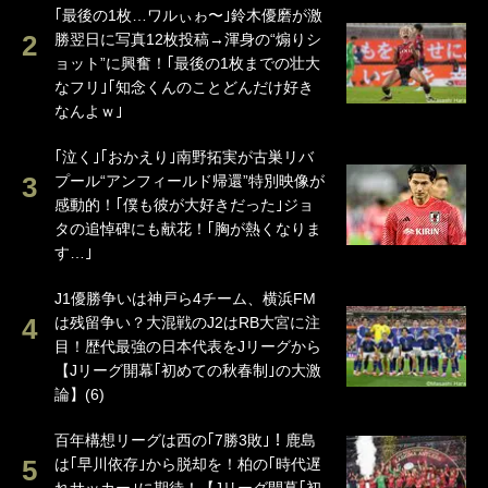
｢最後の1枚…ワルぃゎ〜｣鈴木優磨が激
勝翌日に写真12枚投稿→渾身の“煽りシ
ョット”に興奮！｢最後の1枚までの壮大
なフリ｣｢知念くんのことどんだけ好き
なんよｗ｣
｢泣く｣｢おかえり｣南野拓実が古巣リバ
プール“アンフィールド帰還”特別映像が
感動的！｢僕も彼が大好きだった｣ジョ
タの追悼碑にも献花！｢胸が熱くなりま
す…｣
J1優勝争いは神戸ら4チーム、横浜FM
は残留争い？大混戦のJ2はRB大宮に注
目！歴代最強の日本代表をJリーグから
【Jリーグ開幕｢初めての秋春制｣の大激
論】(6)
百年構想リーグは西の｢7勝3敗｣！鹿島
は｢早川依存｣から脱却を！柏の｢時代遅