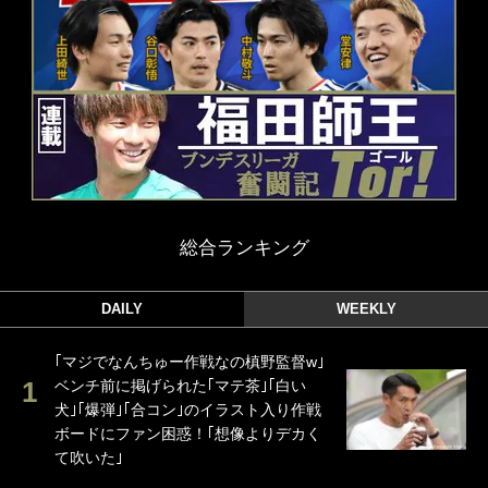
総合ランキング
DAILY
WEEKLY
｢マジでなんちゅー作戦なの槙野監督w｣
ベンチ前に掲げられた｢マテ茶｣｢白い
犬｣｢爆弾｣｢合コン｣のイラスト入り作戦
ボードにファン困惑！｢想像よりデカく
て吹いた｣