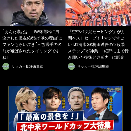
｢あんた漢だよ！｣W杯選出に男
『空中バタ足セービング』が月
泣きした長友佑都の“涙の理由”に
間ベストセーブ！ ｢マジですご
ファンもらい泣き｢三笘選手の名
い｣J1清水GK梅田透吾の“2段階
前が飛ばされたタイミングです
ステップ”が神業！｢細部にまで行
ね｣
き届いた技術と判断力｣ に脚光
サッカー批評編集部
サッカー批評編集部