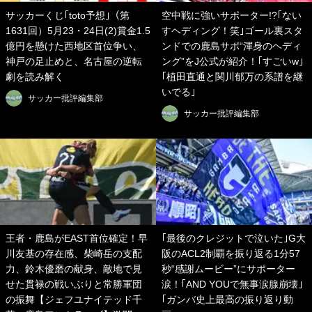
サッカーくじ｢toto予想｣（第
空中戦に強いサポーター!?｢ない
1631回）5月23・24日(2)賞金1.5
すヘディング！笑｣ゴール裏スタ
億円を懸けた西地区首位争い、
ンドでの鹿島サポ“渾身のヘディ
神戸の足止めと、名古屋の逆転
ング”をJ公式が紹介！｢すごいw｣
劇を読み解く
｢植田直通と関川郁万の系譜を継
いでる｣
サッカー批評編集部
サッカー批評編集部
王者・鹿島がEAST首位確定！早
｢最後のクレジットで泣いた｣G大
川友基の存在感、柴崎岳の支配
阪のACL2制覇を振り返る1分57
力、鈴木優磨の献身、敵地で見
秒“感謝ムービー”にサポーター
せた貫禄の戦いぶりと常勝軍団
涙！｢AND YOUで無事涙腺崩壊｣
の振舞【ジェフユナイテッド千
｢ガンバ史上最高の振り返り動