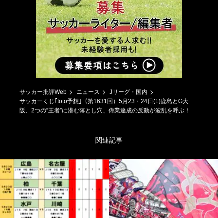
サッカー批評Web
ニュース
Jリーグ・国内
サッカーくじ｢toto予想｣（第1631回）5月23・24日(1)鹿島とG大
阪、2つの“王者”に潜む落とし穴、偉業達成の反動が波乱を呼ぶ！
関連記事