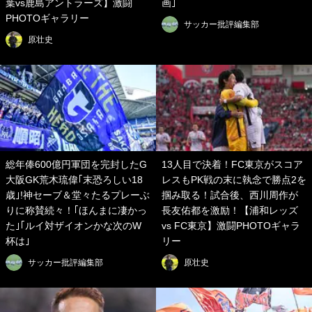
葉vs鹿島アントラーズ】激闘
画｣
PHOTOギャラリー
サッカー批評編集部
原壮史
総年俸600億円軍団を完封したG
13人目で決着！FC東京がスコア
大阪GK荒木琉偉｢末恐ろしい18
レスもPK戦の末に執念で勝点2を
歳｣!神セーブ＆堂々たるプレーぶ
掴み取る！試合後、西川周作が
りに称賛続々！｢ほんまに凄かっ
長友佑都を激励！【浦和レッズ
た｣｢ルイ対ザイオンかな次のW
vs FC東京】激闘PHOTOギャラ
杯は｣
リー
サッカー批評編集部
原壮史