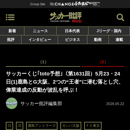
Group Site
新着
ニュース
日本代表
Jリーグ・国内
批評
インタビュー
ビジネス
動画
連載
（1）
（2）
サッカーくじ｢toto予想｣（第1631回）5月23・24
日(1)鹿島とG大阪、2つの“王者”に潜む落とし穴、
偉業達成の反動が波乱を呼ぶ！
サッカー批評編集部
2026.05.22
J1
J2
鹿島アントラーズ
ガンバ大阪
ＦＣ東京