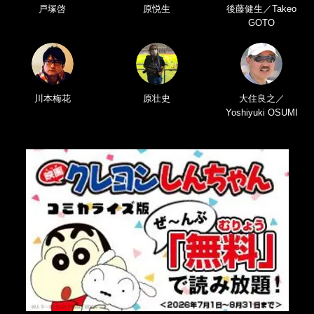
戸塚啓
原悦生
後藤健生／Takeo
GOTO
川本梅花
原壮史
大住良之／
Yoshiyuki OSUMI